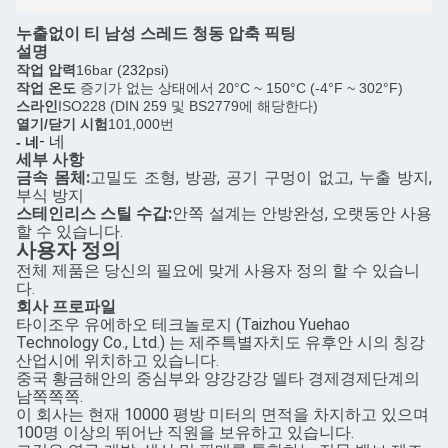
누출없이 티 남성 스레드 청동 압축 픽팅
설명
작업 압력
16bar (
232
psi)
작업 온도
증기가 없는 상태에서 20°C ~ 150°C (-4°F ~ 302°F)
스라인
ISO228 (DIN 259 및 BS2779에 해당한다)
열기/닫기 시험
101,000번
- 네
- 네
세부 사항
금속 몸체:
고밀도 조형, 방광, 공기 구멍이 없고, 누출 방지,
부식 방지
스테인리스 스틸 수갑:
안쪽 설계는 안방완성, 오랫동안 사용
할 수 있습니다.
사용자 정의
전체 제품은 당신의 필요에 맞게 사용자 정의 할 수 있습니
다.
회사 프로파일
타이조우 유에하오 테크놀로지 (Taizhou Yuehao
Technology Co., Ltd.) 는 제주특별자치도 유후안 시의 칭강
산업시에 위치하고 있습니다.
중국 황금해안의 중심부와 양강강강 델타 경제경제단계의
남쪽쪽쪽.
이 회사는 현재 10000 평방 미터의 면적을 차지하고 있으며
100명 이상의 뛰어난 직원을 보유하고 있습니다.