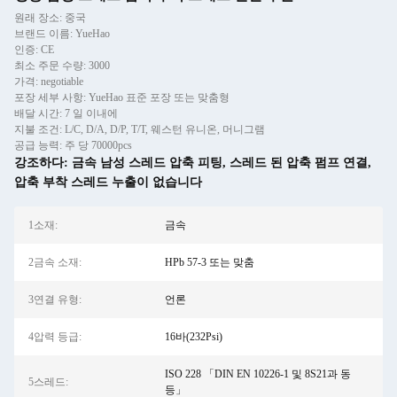
원래 장소: 중국
브랜드 이름: YueHao
인증: CE
최소 주문 수량: 3000
가격: negotiable
포장 세부 사항: YueHao 표준 포장 또는 맞춤형
배달 시간: 7 일 이내에
지불 조건: L/C, D/A, D/P, T/T, 웨스턴 유니온, 머니그램
공급 능력: 주 당 70000pcs
강조하다:
금속 남성 스레드 압축 피팅
,
스레드 된 압축 펌프 연결
,
압축 부착 스레드 누출이 없습니다
1소재:
금속
2금속 소재:
HPb 57-3 또는 맞춤
3연결 유형:
언론
4압력 등급:
16바(232Psi)
ISO 228 「DIN EN 10226-1 및 8S21과 동
5스레드:
등」