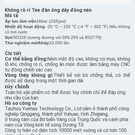
Không rò rỉ Tee đàn ông dây đồng nén
Mô tả
Áp lực làm việc
16bar (
232
(psi)
Nhiệt độ hoạt động
-20 °C ~ 150 °C (-4 °F ~ 302 °F) Nếu không
có hơi nước
Sợi
ISO228 (tương đương với DIN 259 và BS2779)
Thử nghiệm mở/khép
10,000 lần
Chi tiết
Cơ thể bằng đồng:
Ném mật độ cao, không có mụn, không
lỗ khí, chống rò rỉ, chống ăn mòn được làm bằng máy CNC
tự động chính xác cao.
Vòng thép không gỉ:
Thiết kế nội bộ chống thả, có thể
được sử dụng trong một thời gian dài.
tùy chỉnh
Toàn bộ sản phẩm có thể được tùy chỉnh chỉ để đáp ứng
nhu cầu của bạn.
Hồ sơ công ty
Taizhou Yuehao Technology Co., Ltd nằm ở thành phố công
nghiệp Qinggang, thành phố Yuhuan, tỉnh Zhejiang,
ở trung tâm của Bờ biển Vàng của Trung Quốc và cánh phía
nam của Vòng kinh tế sông Dương Tử.
Công ty hiện có diện tích 10000 mét vuông và có hơn 100