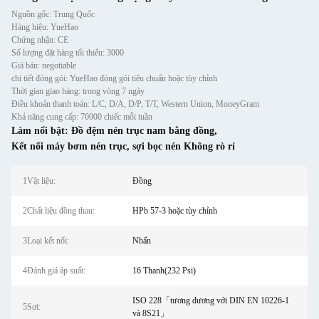
Nguồn gốc: Trung Quốc
Hàng hiệu: YueHao
Chứng nhận: CE
Số lượng đặt hàng tối thiểu: 3000
Giá bán: negotiable
chi tiết đóng gói: YueHao đóng gói tiêu chuẩn hoặc tùy chỉnh
Thời gian giao hàng: trong vòng 7 ngày
Điều khoản thanh toán: L/C, D/A, D/P, T/T, Western Union, MoneyGram
Khả năng cung cấp: 70000 chiếc mỗi tuần
Làm nổi bật:
Đồ đệm nén trục nam bằng đồng
,
Kết nối máy bơm nén trục
,
sợi bọc nén Không rò rỉ
1Vật liệu:
Đồng
2Chất liệu đồng thau:
HPb 57-3 hoặc tùy chỉnh
3Loại kết nối:
Nhấn
4Đánh giá áp suất:
16 Thanh(232 Psi)
ISO 228「tương đương với DIN EN 10226-1
5Sợi:
và 8S21」