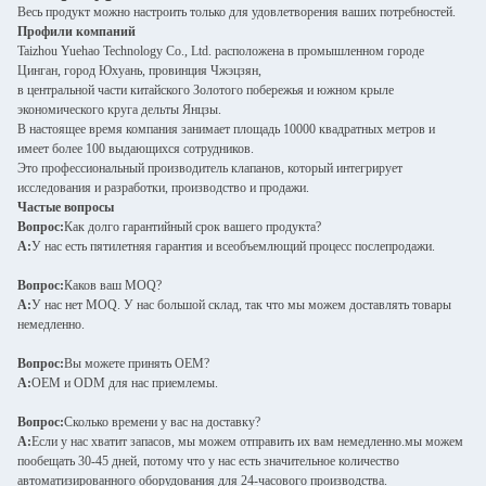
Весь продукт можно настроить только для удовлетворения ваших потребностей.
Профили компаний
Taizhou Yuehao Technology Co., Ltd. расположена в промышленном городе
Цинган, город Юхуань, провинция Чжэцзян,
в центральной части китайского Золотого побережья и южном крыле
экономического круга дельты Янцзы.
В настоящее время компания занимает площадь 10000 квадратных метров и
имеет более 100 выдающихся сотрудников.
Это профессиональный производитель клапанов, который интегрирует
исследования и разработки, производство и продажи.
Частые вопросы
Вопрос:
Как долго гарантийный срок вашего продукта?
А:
У нас есть пятилетняя гарантия и всеобъемлющий процесс послепродажи.
Вопрос:
Каков ваш MOQ?
А:
У нас нет MOQ. У нас большой склад, так что мы можем доставлять товары
немедленно.
Вопрос:
Вы можете принять OEM?
А:
OEM и ODM для нас приемлемы.
Вопрос:
Сколько времени у вас на доставку?
А:
Если у нас хватит запасов, мы можем отправить их вам немедленно.мы можем
пообещать 30-45 дней, потому что у нас есть значительное количество
автоматизированного оборудования для 24-часового производства.