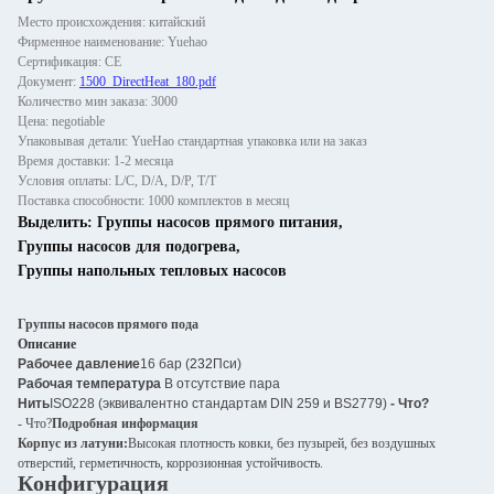
Место происхождения: китайский
Фирменное наименование: Yuehao
Сертификация: CE
Документ:
1500_DirectHeat_180.pdf
Количество мин заказа: 3000
Цена: negotiable
Упаковывая детали: YueHao стандартная упаковка или на заказ
Время доставки: 1-2 месяца
Условия оплаты: L/C, D/A, D/P, T/T
Поставка способности: 1000 комплектов в месяц
Выделить:
Группы насосов прямого питания
,
Группы насосов для подогрева
,
Группы напольных тепловых насосов
Группы насосов прямого пода
Описание
Рабочее давление
16 бар (
232
Пси)
Рабочая температура
В отсутствие пара
Нить
ISO228 (эквивалентно стандартам DIN 259 и BS2779)
- Что?
- Что?
Подробная информация
Корпус из латуни:
Высокая плотность ковки, без пузырей, без воздушных
отверстий, герметичность, коррозионная устойчивость.
Конфигурация