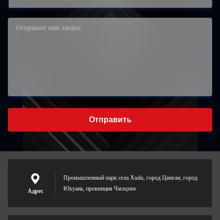
Отправить
Промышленный парк села Xudu, город Цинган, город
Юхуань, провинция Чжэцзян
Адрес