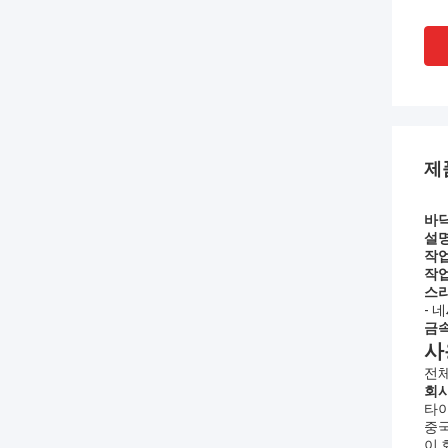
제
바닥
설
작업
작업
스
- 네
금속
사
전체
회
타이
중국
이 