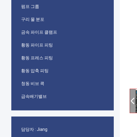
펌프 그룹
구리 물 분포
금속 파이프 클램프
황동 파이프 피팅
황동 프레스 피팅
황동 압축 피팅
청동 비브 콕
급속배기밸브
담당자 :
Jiang