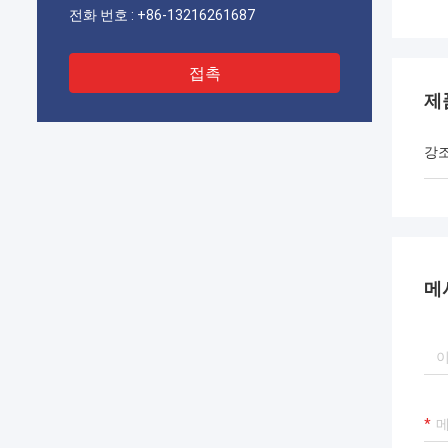
전화 번호 :
+86-13216261687
접촉
제
강
메