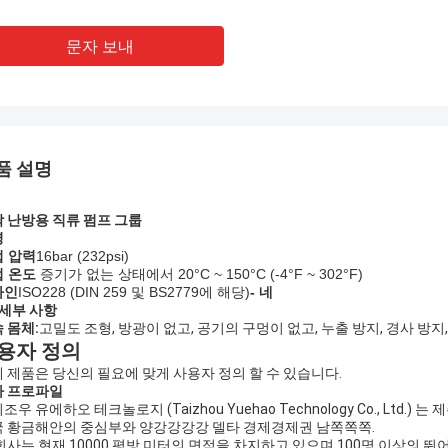
문자 보내
품 설명
 난방용 직류 펌프 그룹
명
 압력
16bar (
232
psi)
 온도
증기가 없는 상태에서 20°C ~ 150°C (-4°F ~ 302°F)
라인
ISO228 (DIN 259 및 BS2779에 해당)
- 네
세부 사항
 몸체:
고밀도 조형, 방광이 없고, 공기의 구멍이 없고, 누출 방지, 경사 방지
용자 정의
 제품은 당신의 필요에 맞게 사용자 정의 할 수 있습니다.
사 프로파일
조우 유에하오 테크놀로지 (Taizhou Yuehao Technology Co., L
 황금해안의 중심부와 양강강강강 델타 경제경제권 남쪽쪽쪽.
회사는 현재 10000 평방 미터의 면적을 차지하고 있으며 100명 이상의 