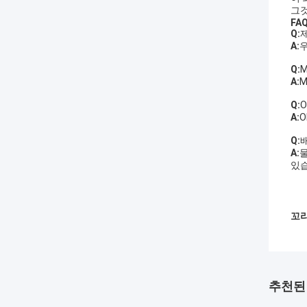
그것
FA
Q:
A:
Q:
A:
M
Q:
A:
O
Q:
A:
물
있습
꼬리
추천된