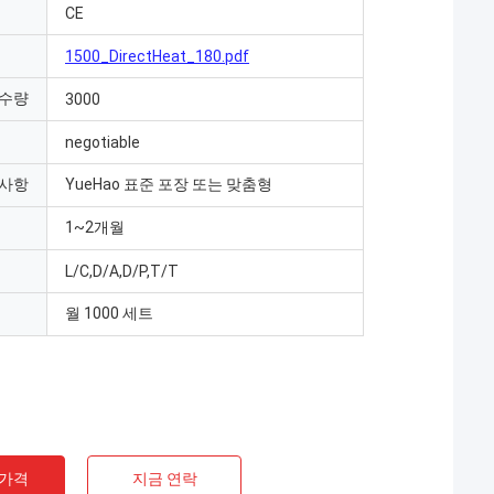
CE
1500_DirectHeat_180.pdf
 수량
3000
negotiable
 사항
YueHao 표준 포장 또는 맞춤형
1~2개월
L/C,D/A,D/P,T/T
월 1000 세트
 가격
지금 연락