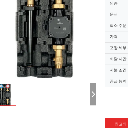
인증
문서
최소 주문
가격
포장 세부
배달 시간
지불 조건
공급 능력
최고의