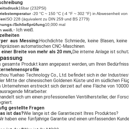
schreibung
eitsdruck
16bar (
232
PSI)
riebstemperatur
-20 °C ~ 150 °C (-4 °F ~ 302 °F) in Abwesenheit vo
den
ISO 228 (äquivalent zu DIN 259 und BS 2779)
nungs-/Schließprüfung
10,000 mal
- Ich weiß.
ch weiß.
zelheiten
rper aus Messing:
Hochdichte Schmiede, keine Blasen, keine L
hpräzisen automatischen CNC-Maschinen.
 einer Breite von mehr als 20 mm,
Die interne Anlage ist schu
passung
 gesamte Produkt kann angepasst werden, um Ihren Bedürfniss
ternehmensprofile
zhou Yuehao Technology Co., Ltd. befindet sich in der Industries
der Mitte der chinesischen Goldenen Küste und im südlichen Flü
 Unternehmen erstreckt sich derzeit auf eine Fläche von 1000
ausragende Mitarbeiter.
handelt sich um einen professionellen Ventilhersteller, der Fors
egriert.
fig gestellte Fragen
as ist das?
Wie lange ist die Garantiezeit Ihres Produktes?
ir haben eine fünfjährige Garantie und einen umfassenden Kunde