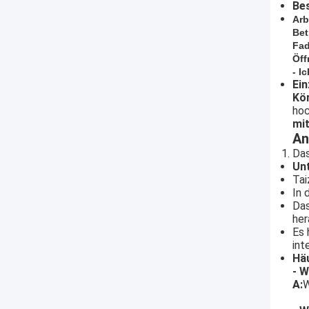
Be
Arb
Bet
Fa
Öff
- I
Ein
Kö
hoc
mit
An
Das
Un
Tai
In 
Das
her
Es 
int
Häu
- W
A:
W