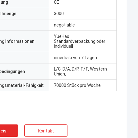
erung
CE
ellmenge
3000
negotiable
YueHao
ng Informationen
Standardverpackung oder
individuell
innerhalb von 7 Tagen
L/C, D/A, D/P, T/T, Western
bedingungen
Union,
gsmaterial-Fähigkeit
70000 Stück pro Woche
eis
Kontakt