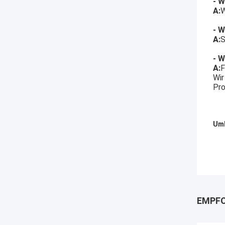
- W
A:
W
- W
A:
S
- W
A:
F
Wir
Pro
Umb
EMPFO