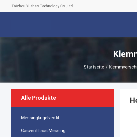
Taizhou Yuehao Technology Co., Ltd
Klemm
Startseite
/
Klemmverschr
Alle Produkte
H
Messingkugelventil
Gasventil aus Messing