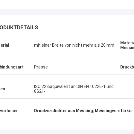
ODUKTDETAILS
Materi
erial
mit einer Breite von nicht mehr als 20 mm
Messi
bindungsart
Presse
Druck
ISO 228‹äquivalent an DIN EN 10226-1 und
den
8S21‹
vorheben
Druckverdichter aus Messing
,
Messingverstärker