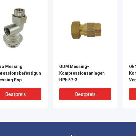
ao Messing
ODM Messing-
OE
ressionsbefestigungen
Kompressionsanlagen
Ko
essing Bsp
HPb 57-3
Ve
befestigungen
Messingrohranschlüsse
Kor
indung
Bestpreis
Bestpreis