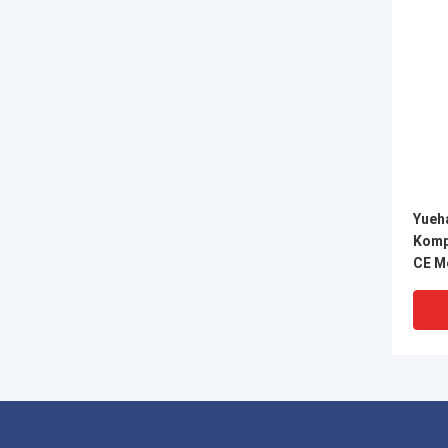
Yueh
Komp
CE M
Rohr
Verb