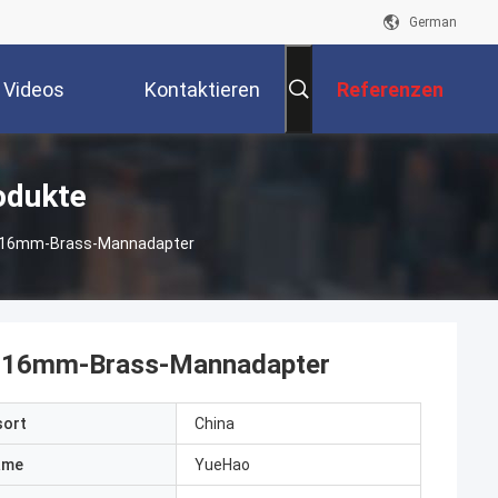
German
Videos
Kontaktieren
Referenzen
Sie Uns
odukte
n 16mm-Brass-Mannadapter
n 16mm-Brass-Mannadapter
sort
China
ame
YueHao