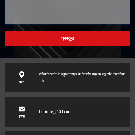
प्रस्तुत
ज़ेजियांग प्रांत के युहुआन शहर के क़िंगगंग शहर के ज़ुडू गांव औद्योगिक
पार्क
पता
Berturte@163.com
ईमेल