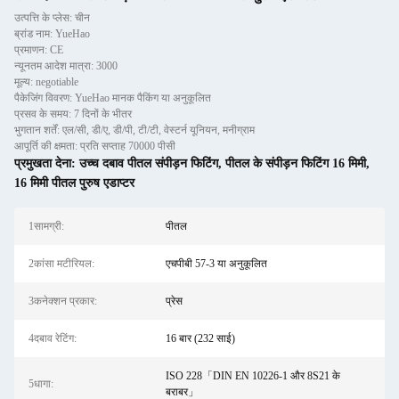
उत्पत्ति के प्लेस: चीन
ब्रांड नाम: YueHao
प्रमाणन: CE
न्यूनतम आदेश मात्रा: 3000
मूल्य: negotiable
पैकेजिंग विवरण: YueHao मानक पैकिंग या अनुकूलित
प्रसव के समय: 7 दिनों के भीतर
भुगतान शर्तें: एल/सी, डी/ए, डी/पी, टी/टी, वेस्टर्न यूनियन, मनीग्राम
आपूर्ति की क्षमता: प्रति सप्ताह 70000 पीसी
प्रमुखता देना:
उच्च दबाव पीतल संपीड़न फिटिंग
,
पीतल के संपीड़न फिटिंग 16 मिमी
,
16 मिमी पीतल पुरुष एडाप्टर
1सामग्री:
पीतल
2कांसा मटीरियल:
एचपीबी 57-3 या अनुकूलित
3कनेक्शन प्रकार:
प्रेस
4दबाव रेटिंग:
16 बार (232 साई)
ISO 228「DIN EN 10226-1 और 8S21 के
5धागा:
बराबर」