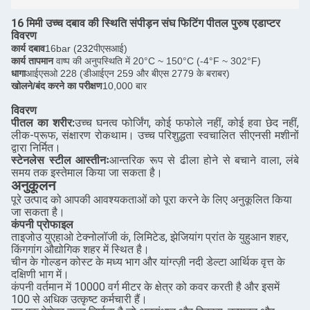
16 मिमी उच्च दबाव की स्थिति संपीड़न संघ फिटिंग पीतल पुरुष एडाप्टर
विवरण
कार्य दबाव
16bar (
232
पीएसआई)
कार्य तापमान
वाष्प की अनुपस्थिति में 20°C ~ 150°C (-4°F ~ 302°F)
धागा
आईएसओ 228 (डीआईएन 259 और बीएस 2779 के बराबर)
खोलने/बंद करने का परीक्षण
10,000 बार
विवरण
पीतल का शरीर:
उच्च घनत्व फोर्जिंग, कोई फफोले नहीं, कोई हवा छेद नहीं,
लीक-प्रूफ, संक्षारण रोकथाम। उच्च परिशुद्धता स्वचालित सीएनसी मशीनों
द्वारा निर्मित।
स्टेनलेस स्टील आस्तीनः
आन्तरिक रूप से ढीला होने से बचाने वाला, लंबे
समय तक इस्तेमाल किया जा सकता है।
अनुकूलन
पूरे उत्पाद को आपकी आवश्यकताओं को पूरा करने के लिए अनुकूलित किया
जा सकता है।
कंपनी प्रोफाइल
ताइजोउ युएहाओ टेक्नोलॉजी कं, लिमिटेड, झेजियांग प्रांत के युहुआन शहर,
किंगगांग औद्योगिक शहर में स्थित है।
चीन के गोल्डन कोस्ट के मध्य भाग और यांग्त्ज़ी नदी डेल्टा आर्थिक वृत्त के
दक्षिणी भाग में।
कंपनी वर्तमान में 10000 वर्ग मीटर के क्षेत्र को कवर करती है और इसमें
100 से अधिक उत्कृष्ट कर्मचारी हैं।