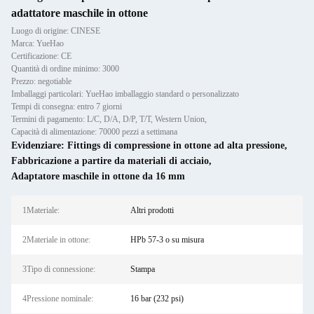
adattatore maschile in ottone
Luogo di origine: CINESE
Marca: YueHao
Certificazione: CE
Quantità di ordine minimo: 3000
Prezzo: negotiable
Imballaggi particolari: YueHao imballaggio standard o personalizzato
Tempi di consegna: entro 7 giorni
Termini di pagamento: L/C, D/A, D/P, T/T, Western Union,
Capacità di alimentazione: 70000 pezzi a settimana
Evidenziare:
Fittings di compressione in ottone ad alta pressione
,
Fabbricazione a partire da materiali di acciaio
,
Adaptatore maschile in ottone da 16 mm
1Materiale:
Altri prodotti
2Materiale in ottone:
HPb 57-3 o su misura
3Tipo di connessione:
Stampa
4Pressione nominale:
16 bar (232 psi)