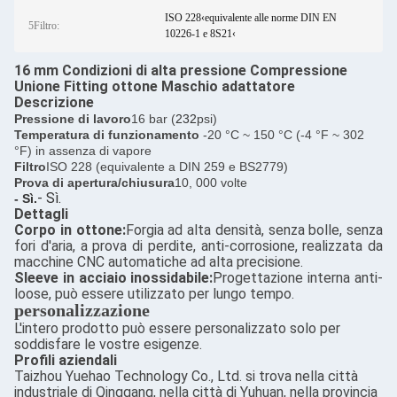
ISO 228‹equivalente alle norme DIN EN
5Filtro:
10226-1 e 8S21‹
16 mm Condizioni di alta pressione Compressione
Unione Fitting ottone Maschio adattatore
Descrizione
Pressione di lavoro
16 bar (
232
psi)
Temperatura di funzionamento
-20 °C ~ 150 °C (-4 °F ~ 302
°F) in assenza di vapore
Filtro
ISO 228 (equivalente a DIN 259 e BS2779)
Prova di apertura/chiusura
10, 000 volte
- Sì.
- Sì.
Dettagli
Corpo in ottone:
Forgia ad alta densità, senza bolle, senza
fori d'aria, a prova di perdite, anti-corrosione, realizzata da
macchine CNC automatiche ad alta precisione.
Sleeve in acciaio inossidabile:
Progettazione interna anti-
loose, può essere utilizzato per lungo tempo.
personalizzazione
L'intero prodotto può essere personalizzato solo per
soddisfare le vostre esigenze.
Profili aziendali
Taizhou Yuehao Technology Co., Ltd. si trova nella città
industriale di Qinggang, nella città di Yuhuan, nella provincia