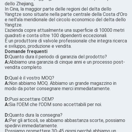
dello Zhejiang,
In Cina, la maggior parte delle regioni del delta dello
Yangtze sono situate nella parte centrale della Costa d'Oro
e nell'ala meridionale del circolo economico del delta dello
Yangtze.
L'azienda copre attualmente una superficie di 10000 metri
quadrati e conta oltre 100 dipendenti eccezionali.
È un produttore di valvole professionale che integra ricerca
e sviluppo, produzione e vendita.
Domande frequenti
D:
Quanto dura il periodo di garanzia del prodotto?
A:
Abbiamo una garanzia di cinque anni e un processo post-
vendita completo.
D:
Qual è il vostro MOQ?
A:
Non abbiamo MOQ. Abbiamo un grande magazzino in
modo da poter consegnare merci immediatamente.
D:
Puoi accettare OEM?
A:
Sia l'OEM che l'ODM sono accettabili per noi.
D:
Quanto dura la consegna?
A:
Per gli articoli, se abbiamo abbastanza scorte, possiamo
spedirvi immediatamente.
Possiamo promettere 30-45 giorni perché abbiamo un