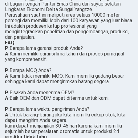
di bagian tengah Pantai Emas China dan sayap selatan
Lingkaran Ekonomi Delta Sungai Yangtze.
Perusahaan saat ini meliputi area seluas 10000 meter
persegi dan memiliki lebih dari 100 karyawan yang luar biasa.
Ini adalah produsen katup profesional yang
mengintegrasikan penelitian dan pengembangan, produksi,
dan penjualan.
FAQ
P:
Berapa lama garansi produk Anda?
A:
Kami memiliki garansi lima tahun dan proses purna jual
yang komprehensif.
P:
Berapa MOQ Anda?
A:
Kami tidak memiliki MOQ. Kami memiliki gudang besar
sehingga kami dapat mengirimkan barang segera.
P:
Bisakah Anda menerima OEM?
A:
Baik OEM dan ODM dapat diterima untuk kami.
P:
Berapa lama waktu pengiriman Anda?
A:
Untuk barang-barang jika kita memiliki cukup stok, kita
dapat mengirim Anda segera.
kami dapat menjanjikan 30-45 hari karena kami memiliki
sejumlah besar peralatan otomatis untuk produksi 24
jam.
Aku tidak tahu.