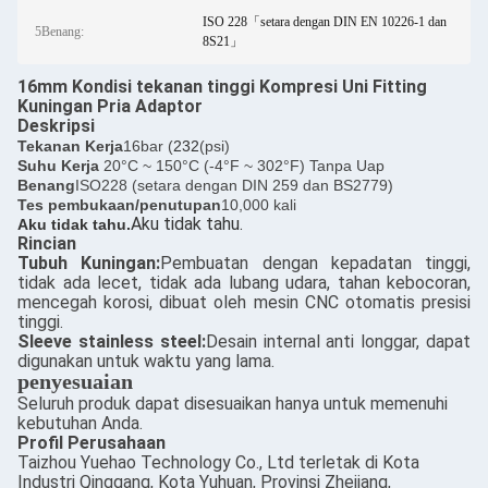
ISO 228「setara dengan DIN EN 10226-1 dan
5Benang:
8S21」
16mm Kondisi tekanan tinggi Kompresi Uni Fitting
Kuningan Pria Adaptor
Deskripsi
Tekanan Kerja
16bar (
232
(psi)
Suhu Kerja
20°C ~ 150°C (-4°F ~ 302°F) Tanpa Uap
Benang
ISO228 (setara dengan DIN 259 dan BS2779)
Tes pembukaan/penutupan
10,000 kali
Aku tidak tahu.
Aku tidak tahu.
Rincian
Tubuh Kuningan:
Pembuatan dengan kepadatan tinggi,
tidak ada lecet, tidak ada lubang udara, tahan kebocoran,
mencegah korosi, dibuat oleh mesin CNC otomatis presisi
tinggi.
Sleeve stainless steel:
Desain internal anti longgar, dapat
digunakan untuk waktu yang lama.
penyesuaian
Seluruh produk dapat disesuaikan hanya untuk memenuhi
kebutuhan Anda.
Profil Perusahaan
Taizhou Yuehao Technology Co., Ltd terletak di Kota
Industri Qinggang, Kota Yuhuan, Provinsi Zhejiang,