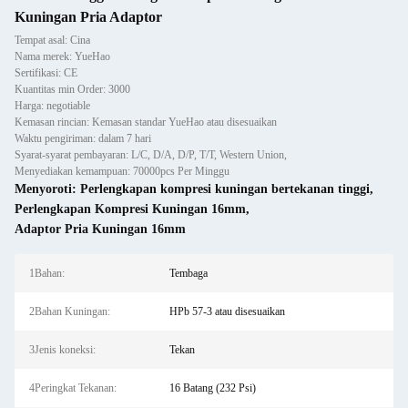
Kuningan Pria Adaptor
Tempat asal: Cina
Nama merek: YueHao
Sertifikasi: CE
Kuantitas min Order: 3000
Harga: negotiable
Kemasan rincian: Kemasan standar YueHao atau disesuaikan
Waktu pengiriman: dalam 7 hari
Syarat-syarat pembayaran: L/C, D/A, D/P, T/T, Western Union,
Menyediakan kemampuan: 70000pcs Per Minggu
Menyoroti:
Perlengkapan kompresi kuningan bertekanan tinggi
,
Perlengkapan Kompresi Kuningan 16mm
,
Adaptor Pria Kuningan 16mm
1Bahan:
Tembaga
2Bahan Kuningan:
HPb 57-3 atau disesuaikan
3Jenis koneksi:
Tekan
4Peringkat Tekanan:
16 Batang (232 Psi)