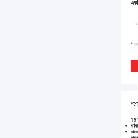
একটি
পণ্য
16 ম
বর্ণনা
কাজে
কাজে