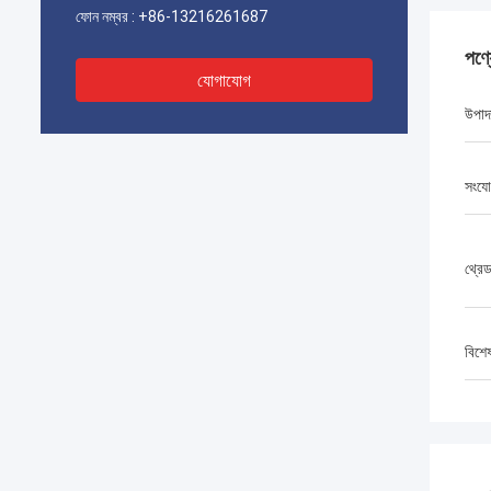
ফোন নম্বর :
+86-13216261687
পণ্
যোগাযোগ
উপাদ
সংযো
থ্রে
বিশে