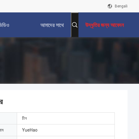
Bengali
ভিডিও
আমাদের সাথে
উদ্ধৃতির জন্য আবেদন
যোগাযোগ করুন
ার
চীন
নাম
YueHao