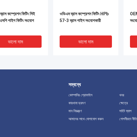
্রাস কম্প্রেশন ফিটিং সিই
ওডিএম ব্রাস কম্প্রেশন ফিটিং HPb
OEM 
বিএসপি পাইপ ফিটিং সংযোগ
57-3 ব্রাস পাইপ সংযোগকারী
সংযো
ভালো দাম
ভালো দাম
সম্বন্ধে
কোম্পানির প্রোফাইল
খবর
কারখানা ভ্রমণ
ক্ষেত্রে
মান নিয়ন্ত্রণ
সাইট ম্যাপ
আমাদের সাথে যোগাযোগ করুন
গোপনীয়তা নীতি
২২৮ ব্রাস কম্প্রেশন ফিটিংস
BS2779 ব্রাস মহিলা কনুই 232
ফুটোপ
লকো ফিটিং ফুটোপ্রমাণ
psi 1/2 ইঞ্চি জন্য Pex পাইপ
কোরো