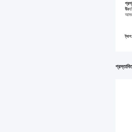
প্রশ্
উঃ
য
আমরা
ট্যাগ
প্রস্তাবি