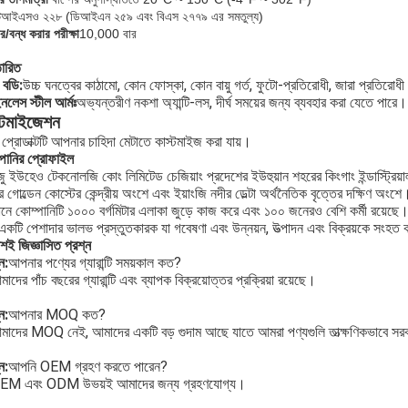
ড
আইএসও ২২৮ (ডিআইএন ২৫৯ এবং বিএস ২৭৭৯ এর সমতুল্য)
র/বন্ধ করার পরীক্ষা
10,000 বার
তারিত
স বডি:
উচ্চ ঘনত্বের কাঠামো, কোন ফোস্কা, কোন বায়ু গর্ত, ফুটো-প্রতিরোধী, জারা প্রতিরোধী। 
ইনলেস স্টীল আর্মঃ
অভ্যন্তরীণ নকশা অ্যান্টি-লস, দীর্ঘ সময়ের জন্য ব্যবহার করা যেতে পারে।
্টমাইজেশন
 প্রোডাক্টটি আপনার চাহিদা মেটাতে কাস্টমাইজ করা যায়।
পানির প্রোফাইল
ু ইউহেও টেকনোলজি কোং লিমিটেড চেজিয়াং প্রদেশের ইউহুয়ান শহরের কিংগাং ইন্ডাস্ট্রিয
র গোল্ডেন কোস্টের কেন্দ্রীয় অংশে এবং ইয়াংজি নদীর ডেল্টা অর্থনৈতিক বৃত্তের দক্ষিণ অংশে
মানে কোম্পানিটি ১০০০ বর্গমিটার এলাকা জুড়ে কাজ করে এবং ১০০ জনেরও বেশি কর্মী রয়েছে
একটি পেশাদার ভালভ প্রস্তুতকারক যা গবেষণা এবং উন্নয়ন, উত্পাদন এবং বিক্রয়কে সংহত
য়শই জিজ্ঞাসিত প্রশ্ন
ন:
আপনার পণ্যের গ্যারান্টি সময়কাল কত?
াদের পাঁচ বছরের গ্যারান্টি এবং ব্যাপক বিক্রয়োত্তর প্রক্রিয়া রয়েছে।
ন:
আপনার MOQ কত?
মাদের MOQ নেই, আমাদের একটি বড় গুদাম আছে যাতে আমরা পণ্যগুলি তাত্ক্ষণিকভাবে সর
ন:
আপনি OEM গ্রহণ করতে পারেন?
EM এবং ODM উভয়ই আমাদের জন্য গ্রহণযোগ্য।