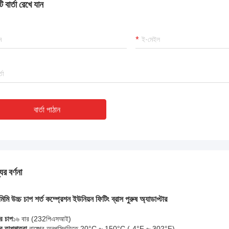
 বার্তা রেখে যান
বার্তা পাঠান
ের বর্ণনা
িমি উচ্চ চাপ শর্ত কম্প্রেশন ইউনিয়ন ফিটিং ব্রাস পুরুষ অ্যাডাপ্টার
র চাপ
১৬ বার (
232
পিএসআই)
র তাপমাত্রা
বাষ্পের অনুপস্থিতিতে 20°C ~ 150°C (-4°F ~ 302°F)