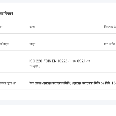
যের বিবরণ
ান
ব্রাস
পিতলের উ
গ টাইপ
চাপুন
চাপ রেটিং
ISO 228「DIN EN 10226-1 এবং 8S21 এর
ড
সমতুল্য」
ষভাবে তুলে ধরা
উচ্চ চাপের ব্রোঞ্জের কম্প্রেশন ফিটিং
,
ব্রোঞ্জের কম্প্রেশন ফিটিং ১৬ মিমি
,
16 ম