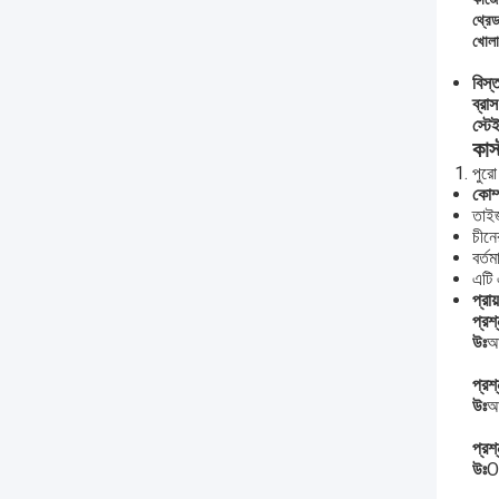
থ্রে
খোলা
বিস্
ব্রা
স্টে
কাস
পুরো
কোম্
তাইজ
চীনে
বর্ত
এটি 
প্রা
প্রশ্
উঃ
আম
প্রশ্
উঃ
আ
প্রশ্
উঃ
O