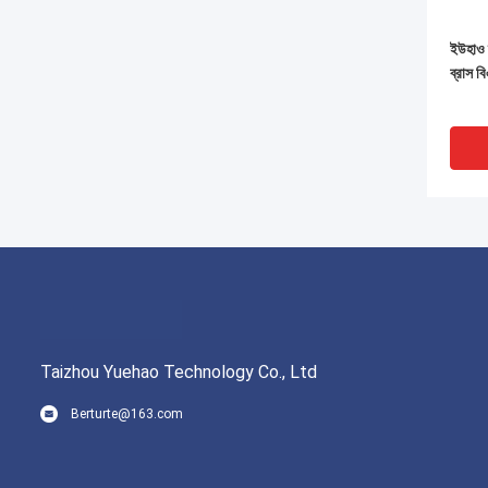
ইউহাও ব
ব্রাস 
Taizhou Yuehao Technology Co., Ltd
Berturte@163.com
আইএসও 
পেক্স এ