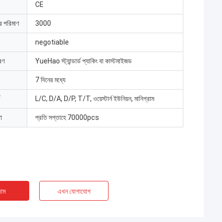
CE
ার পরিমাণ
3000
negotiable
রণ
YueHao স্ট্যান্ডার্ড প্যাকিং বা কাস্টমাইজড
7 দিনের মধ্যে
L/C, D/A, D/P, T/T, ওয়েস্টার্ন ইউনিয়ন, মানিগ্রাম
া
প্রতি সপ্তাহে 70000pcs
াম
এখন যোগাযোগ