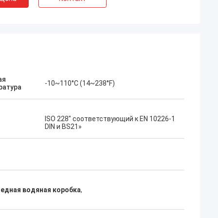
ая
-10~110°C (14~238°F)
ратура
ISO 228" соответствующий к EN 10226-1
DIN и BS21»
медная водяная коробка
,