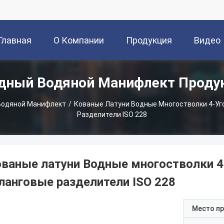
Главная
О Компании
Продукция
Видео
дный Водяной Манифлект Проду
траница
Водяной Манифлект
/
Кованые Латуни Водные Многостволки 4-У
Разделители ISO 228
ованые латуни Водные многостволки 4
ланговые разделители ISO 228
Место п