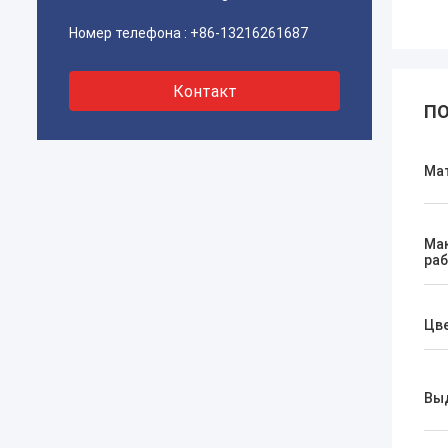
Номер телефона :
+86-13216261687
Контакт
ПО
Ма
Ма
раб
Цв
Вы