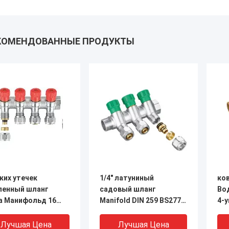
КОМЕНДОВАННЫЕ ПРОДУКТЫ
ких утечек
1/4" латуниный
ко
енный шланг
садовый шланг
Во
а Манифольд 16
Manifold DIN 259 BS2779
4-
232 ПСИ
с пластиковой ручкой
шл
озионно-
ра
Лучшая Цена
Лучшая Цена