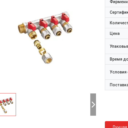
Фирменн
Сертифи
Количест
Цена
Упаковы
Время д
Условия
Поставк
Лучшая