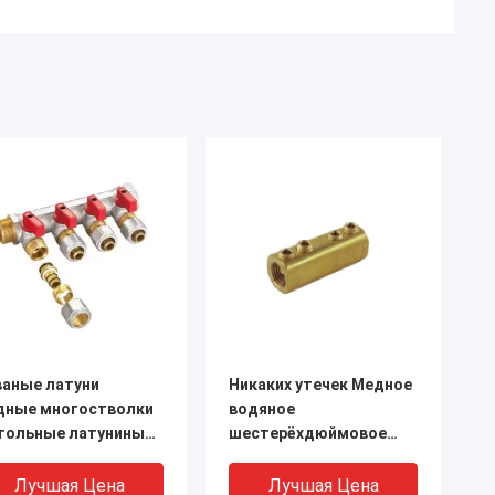
ваные латуни
Никаких утечек Медное
дные многостволки
водяное
угольные латуниные
шестерёхдюймовое
анговые
шестерёхдюймовое
зделители ISO 228
шестерёхдюймовое
Лучшая Цена
Лучшая Цена