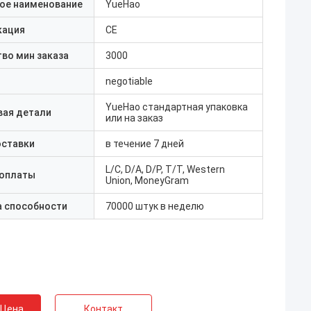
ое наименование
YueHao
кация
CE
во мин заказа
3000
negotiable
YueHao стандартная упаковка
вая детали
или на заказ
оставки
в течение 7 дней
L/C, D/A, D/P, T/T, Western
 оплаты
Union, MoneyGram
а способности
70000 штук в неделю
 Цена
Контакт