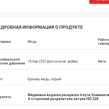
ДРОБНАЯ ИНФОРМАЦИЯ О ПРОДУКТЕ
Рабоч
териал
Медь
темпе
ксимальное
16 бар (232 фунта на кв. дюйм)
Нить
очее давление
ет
Бронза, медь, серый
Медвежья водяная раскраска 4 пути
,
Кованая 
делить
4-сторонний разделитель латуни ISO 228