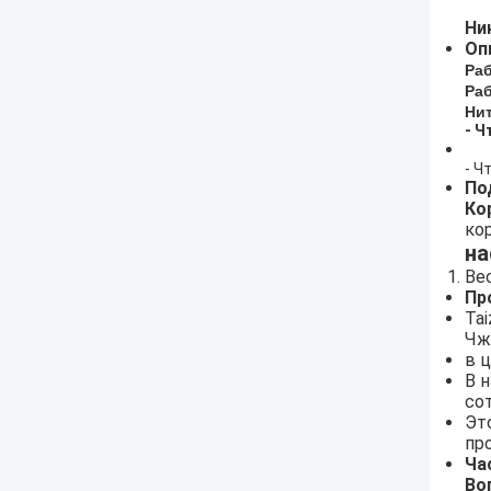
Ни
Оп
Ра
Ра
Ни
- Ч
- Ч
По
Ко
ко
на
Ве
Пр
Ta
Чж
в 
В 
со
Эт
пр
Ча
Во