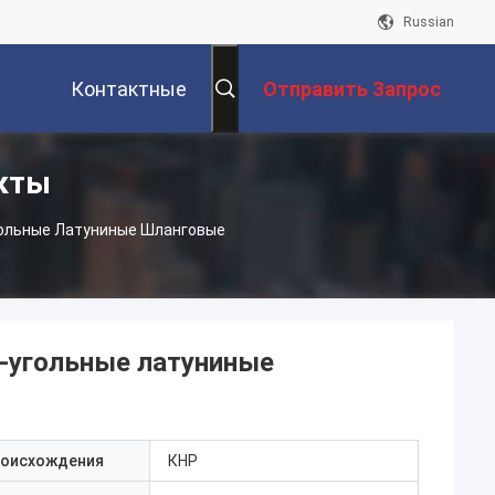
Russian
Контактные
Отправить Запрос
кты
Данные
гольные Латуниные Шланговые
-угольные латуниные
роисхождения
КНР