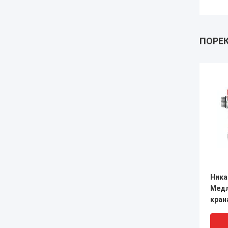
ПОРЕ
Ника
Медл
кран
Бар 
корр