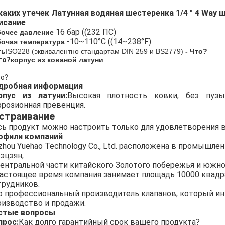
каких утечек Латунная водяная шестеренка 1/4 " 4 Way
исание
16 бар ((232 ПС)
бочее давление
-10~110°C ((14~238°F)
бочая температура
ть
ISO228 (эквивалентно стандартам DIN 259 и BS2779)
- Что?
то?
корпус из кованой латуни
то?
дробная информация
рпус из латуни:
Высокая плотность ковки, без пузы
ррозионная превенция.
страивание
сь продукт можно настроить только для удовлетворения 
офили компаний
izhou Yuehao Technology Co., Ltd. расположена в промышле
эцзян,
центральной части китайского Золотого побережья и южн
настоящее время компания занимает площадь 10000 квад
трудников.
о профессиональный производитель клапанов, который инт
оизводство и продажи.
стые вопросы
прос:
Как долго гарантийный срок вашего продукта?