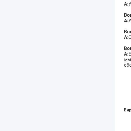
А:
У
Во
А:
У
Во
А:
O
Во
А:
Е
мы
об
Бир