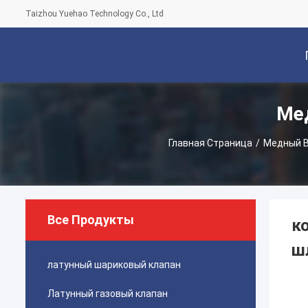
Taizhou Yuehao Technology Co., Ltd
Ме
С
Главная Страница
/
Медный 
Все Продукты
к
ш
латунный шариковый клапан
Латунный газовый клапан