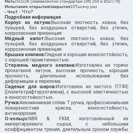
Нить
ISO228 (эквивалентно стандартам DIN 259 и BS2779)
Испытание открытия/закрытия
10Тысячу раз
- Что?
- Что?
Подробная информация
Корпус из латуни:
Высокая плотность ковки, без
пузырей, без воздушных отверстий, без утечек,
коррозионная превенция.
Медный капот:
Высокая плотность ковки, без
пузырей, без воздушных отверстий, без утечек,
коррозионная превенция.
Крышка клапана:
Гладкая и хорошая износостойкость,
с хорошей герметичностью.
Стержень медного клапана:
Изготовлен из горячо
прокатаной латуни, высокая прочность, хорошая
прочность, длительное использование без
деформации и перелома.
Сиденье для шаров:
Изготовлен из чистого ПТФЕ
((политетрафторуэтилена), с высокой эластичностью
и износостойкостью.
Ручка:
Алюминиевая сплав T ручка, профессиональная
поверхностная краска, износостойкость,
антикоррозия.
О-кольцо:
NBR & FKM, изготовленный из
импортируемого сырья, с небольшим
коэффициентом трения, длительным сроком службы