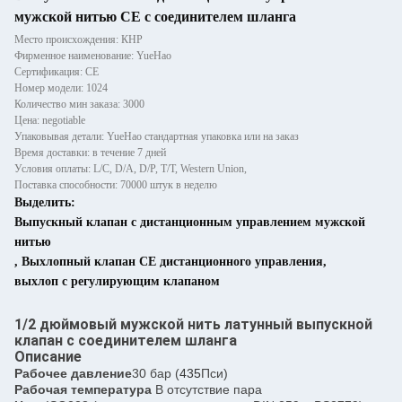
мужской нитью CE с соединителем шланга
Место происхождения: КНР
Фирменное наименование: YueHao
Сертификация: CE
Номер модели: 1024
Количество мин заказа: 3000
Цена: negotiable
Упаковывая детали: YueHao стандартная упаковка или на заказ
Время доставки: в течение 7 дней
Условия оплаты: L/C, D/A, D/P, T/T, Western Union,
Поставка способности: 70000 штук в неделю
Выделить:
Выпускный клапан с дистанционным управлением мужской
нитью
,
Выхлопный клапан CE дистанционного управления
,
выхлоп с регулирующим клапаном
1/2 дюймовый мужской нить латунный выпускной
клапан с соединителем шланга
Описание
Рабочее давление
30 бар (
435
Пси)
Рабочая температура
В отсутствие пара