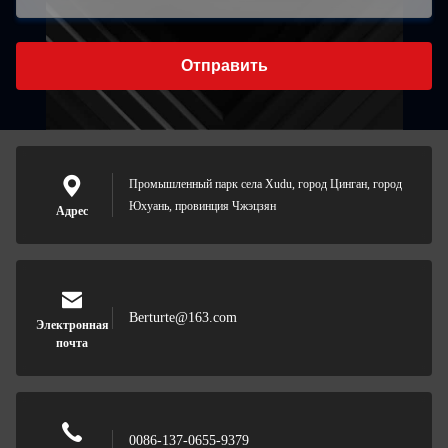
Отправить
Промышленный парк села Xudu, город Цинган, город
Юхуань, провинция Чжэцзян
Адрес
Berturte@163.com
Электронная
почта
0086-137-0655-9379