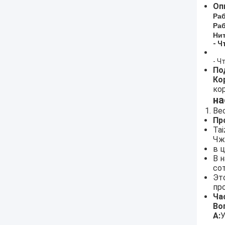
Оп
Ра
Ра
Ни
- Ч
- Ч
По
Ко
ко
на
Ве
Пр
Ta
Чж
в 
В 
со
Эт
пр
Ча
Во
А:
У