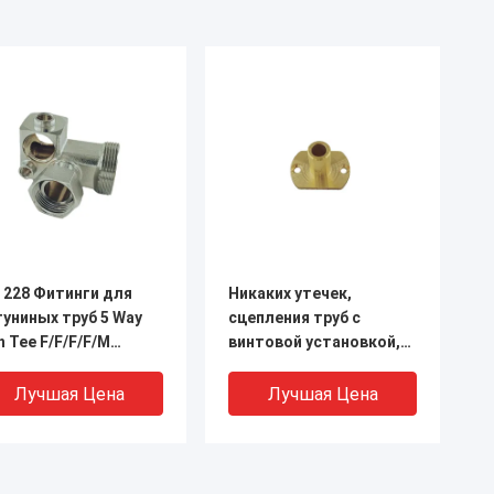
 228 Фитинги для
Никаких утечек,
униных труб 5 Way
сцепления труб с
h Tee F/F/F/F/M
винтовой установкой,
read
ISO228
Лучшая Цена
Лучшая Цена