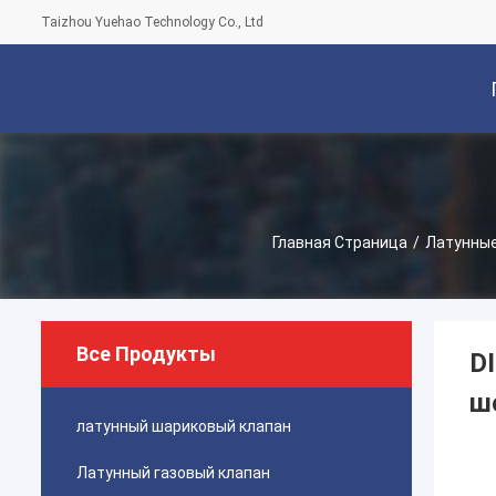
Taizhou Yuehao Technology Co., Ltd
С
Главная Страница
/
Латунные
Все Продукты
D
ш
латунный шариковый клапан
Латунный газовый клапан