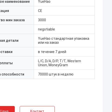
ое наименование
YueHao
кация
CE
во мин заказа
3000
negotiable
YueHao стандартная упаковка
вая детали
или на заказ
оставки
в течение 7 дней
L/C, D/A, D/P, T/T, Western
 оплаты
Union, MoneyGram
а способности
70000 штук в неделю
 Цена
Контакт