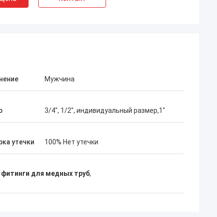
нение
Мужчина
р
3/4", 1/2", индивидуальный размер,1"
рка утечки
100% Нет утечки
фитинги для медных труб
,