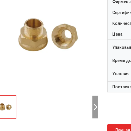
Фирменн
Сертифи
Количест
Цена
Упаковы
Время д
Условия
Поставк
Лучшая