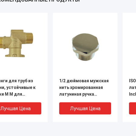
нги для труб из
1/2 дюймовая мужская
ISO
ни, устойчивые к
нить хромированная
лат
ке M M для
латуниная ручка
Inc
инения нитей
конечная крышка
Th
предотвращает
Лучшая Цена
Лучшая Цена
коррозию