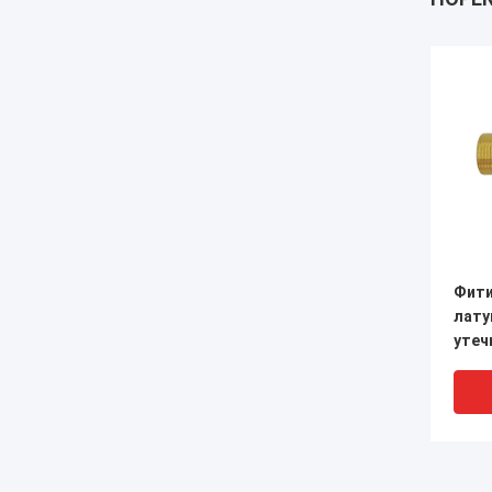
Фити
лату
утеч
соед