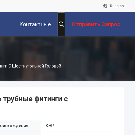
Russian
Контактные
Отправить Запрос
Данные
нги С Шестиугольной Головой
 трубные фитинги с
роисхождения
КНР