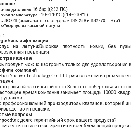
исание
16 бар ((232 ПС)
бочее давление
-10~110°C ((14~238°F)
бочая температура
ть
ISO228 (эквивалентно стандартам DIN 259 и BS2779)
- Что?
то?
корпус из кованой латуни
то?
дробная информация
рпус из латуни:
Высокая плотность ковки, без пузы
ррозионная превенция.
страивание
сь продукт можно настроить только для удовлетворения 
офили компаний
izhou Yuehao Technology Co., Ltd. расположена в промышле
эцзян,
центральной части китайского Золотого побережья и южн
настоящее время компания занимает площадь 10000 квад
трудников.
о профессиональный производитель клапанов, который инт
оизводство и продажи.
стые вопросы
прос:
Как долго гарантийный срок вашего продукта?
 нас есть пятилетняя гарантия и всеобъемлющий процесс