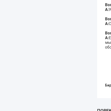
Во
А:
У
Во
А:
O
Во
А:
Е
мы
об
Бир
ПОРЕ