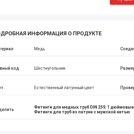
ДРОБНАЯ ИНФОРМАЦИЯ О ПРОДУКТЕ
териал
Медь
Соеди
вный код
Шестиугольник
Разме
ет
Естественный латунный цвет
Прове
Фитинги для медных труб DIN 259
,
1 дюймовые 
делить
Фитинги для труб из латуни с мужской нитью