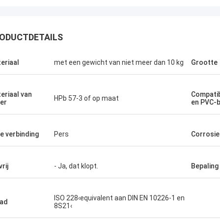
ODUCTDETAILS
eriaal
met een gewicht van niet meer dan 10 kg
Grootte
eriaal van
Compatib
HPb 57-3 of op maat
er
en PVC-b
e verbinding
Pers
Corrosie
rij
- Ja, dat klopt.
Bepaling
ISO 228‹equivalent aan DIN EN 10226-1 en
ad
8S21‹