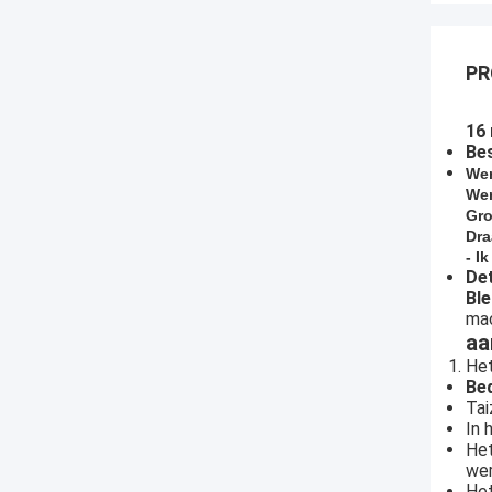
PR
16
Bes
We
Wer
Gro
Dra
- I
Det
Bl
mac
aa
Het
Bed
Tai
In 
Het
we
Het