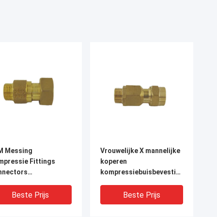
M Messing
Vrouwelijke X mannelijke
pressie Fittings
koperen
nnectors
kompressiebuisbevestigingen
rosiebestendige
1,6 MPa
Beste Prijs
Beste Prijs