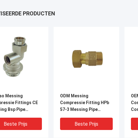
ISEERDE PRODUCTEN
ao Messing
ODM Messing
OE
ressie Fittings CE
Compressie Fitting HPb
Com
ing Bsp Pipe
57-3 Messing Pipe
Co
ings Connection
Connectors
Cor
Beste Prijs
Beste Prijs