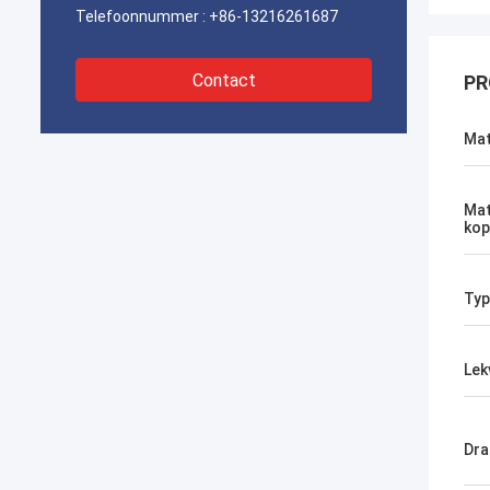
Telefoonnummer :
+86-13216261687
Contact
PR
Mat
Mat
kop
Typ
Lekv
Dra