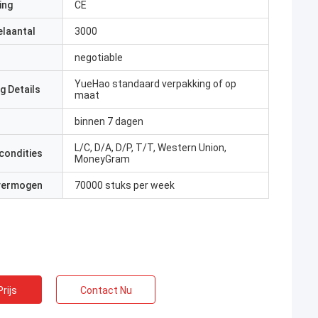
ing
CE
elaantal
3000
negotiable
YueHao standaard verpakking of op
g Details
maat
binnen 7 dagen
L/C, D/A, D/P, T/T, Western Union,
condities
MoneyGram
 vermogen
70000 stuks per week
rijs
Contact Nu