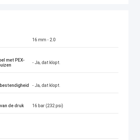
16 mm - 2.0
el met PEX-
- Ja, dat klopt.
uizen
bestendigheid
- Ja, dat klopt.
 van de druk
16 bar (232 psi)