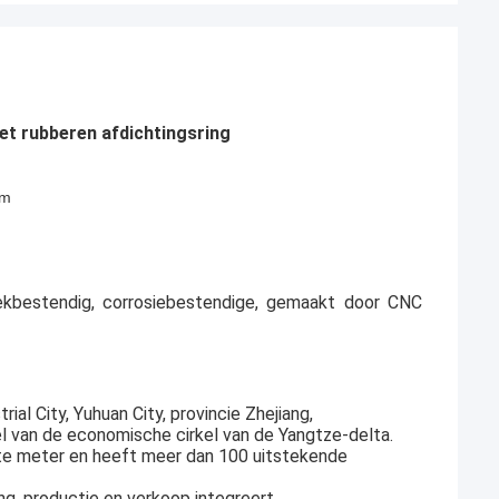
t rubberen afdichtingsring
om
ekbestendig, corrosiebestendige, gemaakt door CNC
ial City, Yuhuan City, provincie Zhejiang,
el van de economische cirkel van de Yangtze-delta.
te meter en heeft meer dan 100 uitstekende
ng, productie en verkoop integreert.