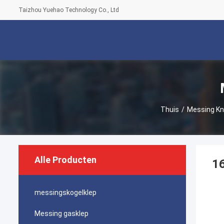
Taizhou Yuehao Technology Co., Ltd
Thuis
/
Messing Kn
Alle Producten
16
messingskogelklep
Messing gasklep