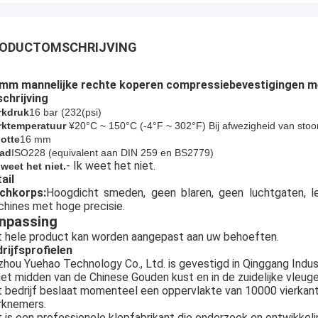
ODUCTOMSCHRIJVING
 mm mannelijke rechte koperen compressiebevestigingen me
chrijving
rkdruk
16 bar (
232
(psi)
ktemperatuur
¥20°C ~ 150°C (-4°F ~ 302°F) Bij afwezigheid van sto
otte
16 mm
ad
ISO228 (equivalent aan DIN 259 en BS2779)
- Ik weet het niet.
k weet het niet.
ail
echkorps:
Hoogdicht smeden, geen blaren, geen luchtgaten, l
hines met hoge precisie.
npassing
 hele product kan worden aangepast aan uw behoeften.
rijfsprofielen
zhou Yuehao Technology Co., Ltd. is gevestigd in Qinggang Industr
het midden van de Chinese Gouden kust en in de zuidelijke vleug
 bedrijf beslaat momenteel een oppervlakte van 10000 vierkan
rknemers.
 is een professionele klepfabrikant die onderzoek en ontwikkeli