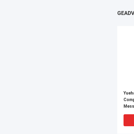
GEADV
Yueh
Comp
Mess
Fitt