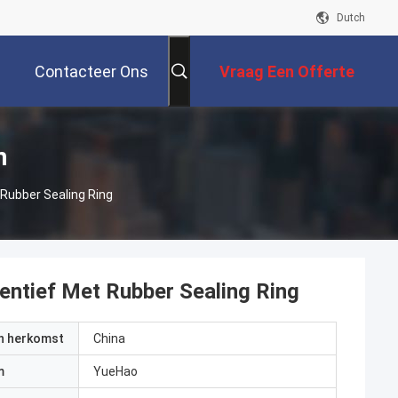
Dutch
Contacteer Ons
Vraag Een Offerte
Aan
n
Rubber Sealing Ring
entief Met Rubber Sealing Ring
an herkomst
China
m
YueHao