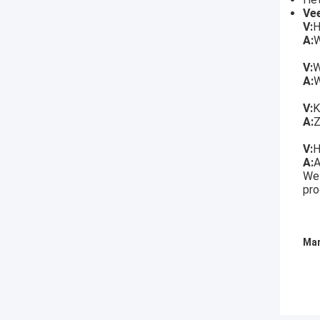
Ve
V:
H
A:
W
V:
W
A:
W
V:
K
A:
Z
V:
H
A:
A
We 
pro
Mar