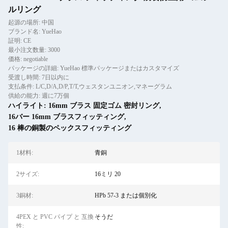
ルリング
起源の場所: 中国
ブランド名: YueHao
証明: CE
最小注文数量: 3000
価格: negotiable
パッケージの詳細: YueHao 標準パッケージまたはカスタマイズ
受渡し時間: 7日以内に
支払条件: L/C,D/A,D/P,T/T,ウェスタンユニオン,マネーグラム
供給の能力: 週に7万個
ハイライト:
16mm ブラス 固定ゴム 密封リング
,
16バー 16mm ブラスフィッティング
,
16 棒の銅製のペックスフィッティング
1材料:
青銅
2サイズ:
16ミリ 20
3銅材:
HPb 57-3 または個別化
4PEX と PVC パイプ と 互換
そうだ
性: