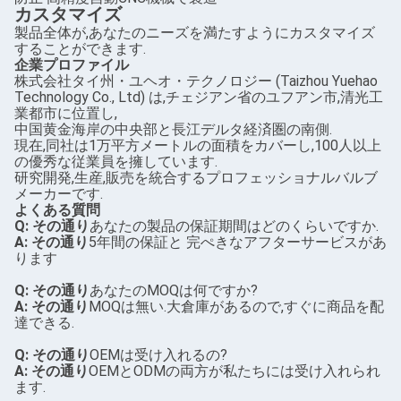
カスタマイズ
製品全体が,あなたのニーズを満たすようにカスタマイズ
することができます.
企業プロファイル
株式会社タイ州・ユヘオ・テクノロジー (Taizhou Yuehao
Technology Co., Ltd) は,チェジアン省のユフアン市,清光工
業都市に位置し,
中国黄金海岸の中央部と長江デルタ経済圏の南側.
現在,同社は1万平方メートルの面積をカバーし,100人以上
の優秀な従業員を擁しています.
研究開発,生産,販売を統合するプロフェッショナルバルブ
メーカーです.
よくある質問
Q: その通り
あなたの製品の保証期間はどのくらいですか.
A: その通り
5年間の保証と 完ぺきなアフターサービスがあ
ります
Q: その通り
あなたのMOQは何ですか?
A: その通り
MOQは無い.大倉庫があるので,すぐに商品を配
達できる.
Q: その通り
OEMは受け入れるの?
A: その通り
OEMとODMの両方が私たちには受け入れられ
ます.