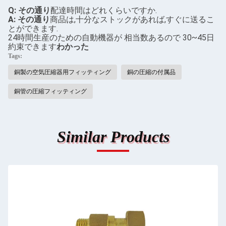
Q: その通り
配達時間はどれくらいですか.
A: その通り
商品は,十分なストックがあれば,すぐに送るこ
とができます.
24時間生産のための自動機器が 相当数あるので 30~45日
約束できます
わかった
Tags:
銅製の空気圧縮器用フィッティング
銅の圧縮の付属品
銅管の圧縮フィッティング
Similar Products