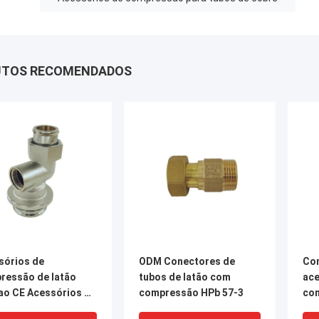
UTOS RECOMENDADOS
sórios de
ODM Conectores de
Co
ressão de latão
tubos de latão com
ace
ao CE Acessórios de
compressão HPb 57-3
com
 de latão Bsp
OEM