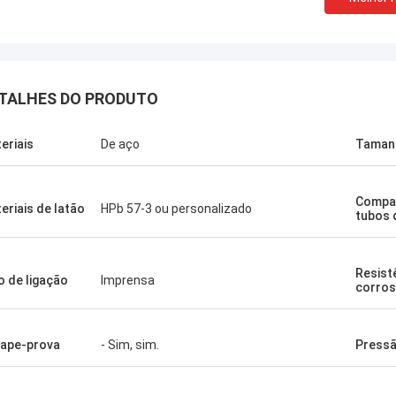
TALHES DO PRODUTO
eriais
De aço
Taman
Compat
eriais de latão
HPb 57-3 ou personalizado
tubos 
Resist
o de ligação
Imprensa
corro
ape-prova
- Sim, sim.
Pressã