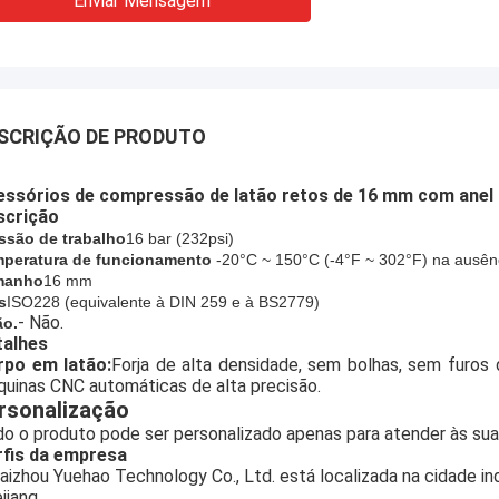
Enviar Mensagem
SCRIÇÃO DE PRODUTO
essórios de compressão de latão retos de 16 mm com anel 
scrição
ssão de trabalho
16 bar (
232
psi)
peratura de funcionamento
-20°C ~ 150°C (-4°F ~ 302°F) na ausên
manho
16 mm
s
ISO228 (equivalente à DIN 259 e à BS2779)
- Não.
ão.
talhes
rpo em latão:
Forja de alta densidade, sem bolhas, sem furos d
uinas CNC automáticas de alta precisão.
rsonalização
o o produto pode ser personalizado apenas para atender às su
rfis da empresa
aizhou Yuehao Technology Co., Ltd. está localizada na cidade ind
jiang,