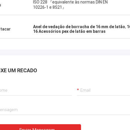
ISO 228 『equivalente às normas DIN EN
s
10226-1 e 8S21』
Anel de vedação de borracha de 16 mm de latão
,
1
tacar
16 Acessórios pex de latão em barras
IXE UM RECADO