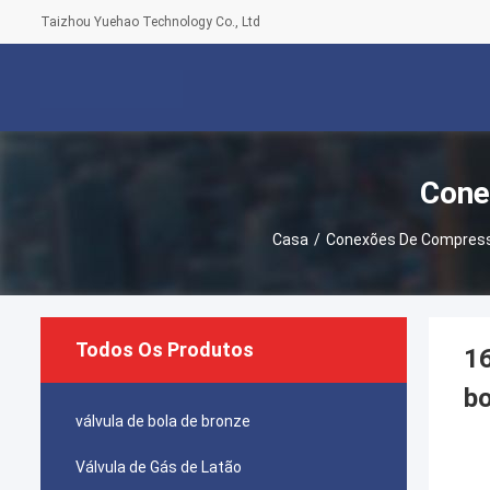
Taizhou Yuehao Technology Co., Ltd
Cone
Casa
/
Conexões De Compress
Todos Os Produtos
16
b
válvula de bola de bronze
Válvula de Gás de Latão