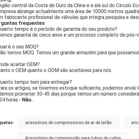
egião central da Costa de Ouro da China e a ala sul do Círculo 
mpresa abrange actualmente uma área de 10000 metros quadr
m fabricante profissional de válvulas que integra pesquisa e de
rguntas frequentes
uanto tempo é o período de garantia do seu produto?
emos garantia de cinco anos e um processo completo de pós-v
ual é o seu MOQ?
ão temos MOQ. Temos um grande armazém para que possamos 
ode aceitar OEM?
anto o OEM quanto o ODM são aceitáveis para nós.
uanto tempo tem para entregar?
ara os artigos, se tivermos estoque suficiente, podemos enviá-
emos prometer 30-45 dias porque temos um número considerá
24 horas.
- Não.
quetas:
acessórios de compressores de ar de latão
enc
Acessórios de compressão para tubos de cobre