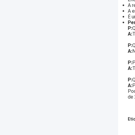
A r
A e
É u
Pe
P:
Q
A:
T
P:
Q
A:
N
P:
P
A:
T
P:
Q
A:
P
Pod
de 
Eti