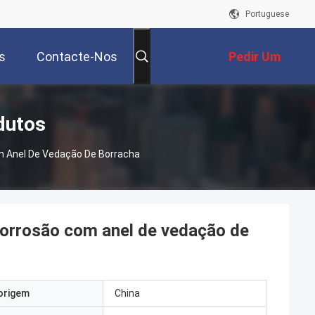
Portuguese
s
Contacte-Nos
Pedir Um
Orçamento
dutos
m Anel De Vedação De Borracha
Corrosão com anel de vedação de
origem
China