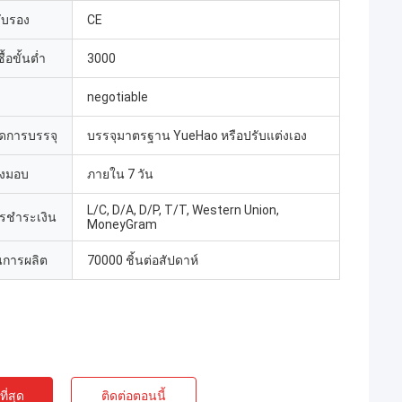
รับรอง
CE
้อขั้นต่ำ
3000
negotiable
ดการบรรจุ
บรรจุมาตรฐาน YueHao หรือปรับแต่งเอง
่งมอบ
ภายใน 7 วัน
L/C, D/A, D/P, T/T, Western Union,
ารชำระเงิน
MoneyGram
การผลิต
70000 ชิ้นต่อสัปดาห์
ี่สุด
ติดต่อตอนนี้