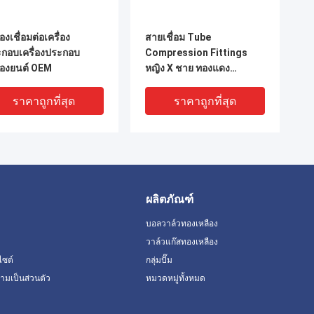
่องเชื่อมต่อเครื่อง
สายเชื่อม Tube
กอบเครื่องประกอบ
Compression Fittings
ื่องยนต์ OEM
หญิง X ชาย ทองแดง
1.6MPa
ราคาถูกที่สุด
ราคาถูกที่สุด
ผลิตภัณฑ์
บอลวาล์วทองเหลือง
วาล์วแก๊สทองเหลือง
ไซต์
กลุ่มปั๊ม
มเป็นส่วนตัว
หมวดหมู่ทั้งหมด
กรณ์ประกอบการบด
พัดลมทองเหลืองท่อ 1/4 นิ้ว -
แดงต้านการกัดกร่อน
2 นิ้ว คอปเลอร์ตรง