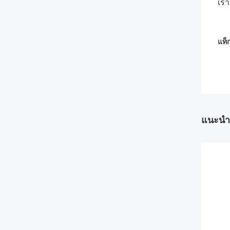
เรา
แท็ก
แนะนำ