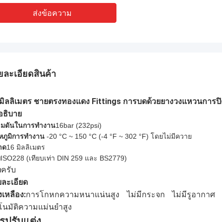
ส่งข้อความ
ยละเอียดสินค้า
 มิลลิเมตร ชายตรงทองแดง Fittings การบดด้วยยางวงแหวนการปิ
อธิบาย
มดันในการทํางาน
16bar (
232
psi)
หภูมิการทํางาน
-20 °C ~ 150 °C (-4 °F ~ 302 °F) โดยไม่มีควาย
าด
16 มิลลิเมตร
ย
ISO228 (เทียบเท่า DIN 259 และ BS2779)
ครับ
บ
ละเอียด
เหลือง:
การโกหกความหนาแน่นสูง ไม่มีกระจก ไม่มีรูอากาศ กั
โนมัติความแม่นยําสูง
รปรับแต่ง