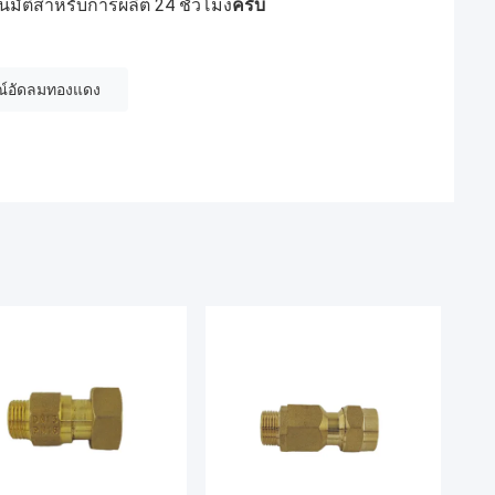
ัติสําหรับการผลิต 24 ชั่วโมง
ครับ
ณ์อัดลมทองแดง