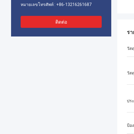
หมายเลขโทรศัพท์ :
+86-13216261687
ติดต่อ
รา
วัสด
วัส
ประ
ป้อง