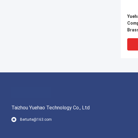
Yueh
Comp
Brass
การเช
Taizhou Yuehao Technology Co., Ltd
Berturte@163.com
ISO22
ทองแด