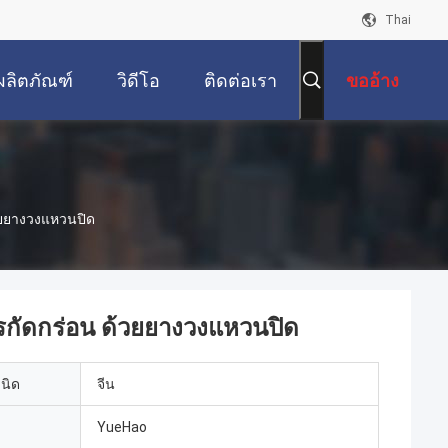
Thai
ผลิตภัณฑ์
วิดีโอ
ติดต่อเรา
ขออ้าง
้วยยางวงแหวนปิด
ารกัดกร่อน ด้วยยางวงแหวนปิด
เนิด
จีน
YueHao