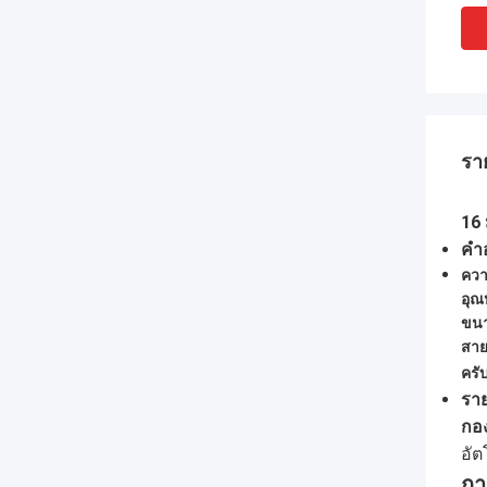
รา
16
คํา
ควา
อุณ
ขน
สา
ครั
ราย
กอง
อัต
กา