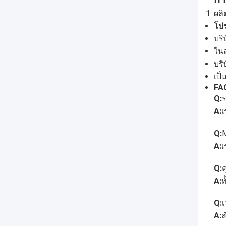
ผลิ
โปร
บริ
ในส
บริ
เป็
FA
Q:
A:
เ
Q:
A:
เ
Q:
ค
A:
ท
Q:
A:
ส