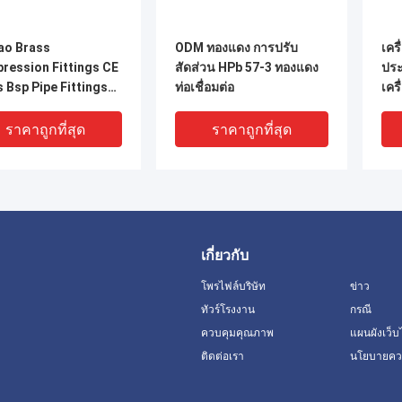
ao Brass
ODM ทองแดง การปรับ
เครื
ression Fittings CE
สัดส่วน HPb 57-3 ทองแดง
ประ
 Bsp Pipe Fittings
ท่อเชื่อมต่อ
เคร
ื่อมต่อ
ราคาถูกที่สุด
ราคาถูกที่สุด
เกี่ยวกับ
โพรไฟล์บริษัท
ข่าว
ทัวร์โรงงาน
กรณี
ควบคุมคุณภาพ
แผนผังเว็บ
ติดต่อเรา
นโยบายควา
8 เครื่องปรับอัดพัด
BS2779 ทองแดง หญิงเอล
อุป
ง Pex Elbow Fitting
โค 232 psi 1/2 นิ้วสําหรับ
ทอง