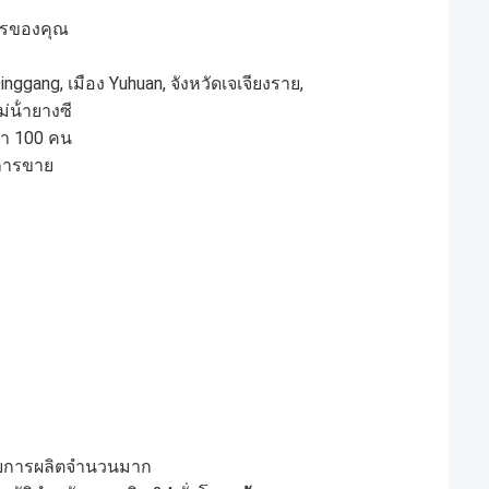
การของคุณ
nggang, เมือง Yuhuan, จังหวัดเจเจียงราย,
น้ํายางซี
ว่า 100 คน
ะการขาย
รับการผลิตจํานวนมาก