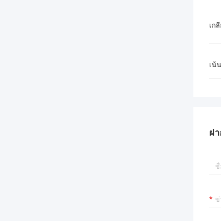
เกล
เน้
ฝา