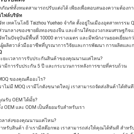
ตภัณฑ์ทั้งหมดสามารถปรับแต่งได้ เพียงเพื่อตอบสนองความต้อง
ไฟล์บริษัท
ษัท เทคโนโลยี Taizhou Yuehao จํากัด ตั้งอยู่ในเมืองอุตสาหกรรม Qi
่วนกลางของชายฝั่งทองของจีน และด้านใต้ของวงกลมเศรษฐกิจแม่
ษัทในปัจจุบันมีพื้นที่ 10000 ตารางเมตร และมีพนักงานยอดเยี่ยมก
นผู้ผลิตวาล์วมืออาชีพที่บูรณาการวิจัยและการพัฒนา การผลิตแล
Q
ระยะเวลาการรับประกันสินค้าของคุณนานแค่ไหน?
รามีการรับประกัน 5 ปี และกระบวนการหลังการขายที่ครบถ้วน
MOQ ของคุณคืออะไร?
ราไม่มี MOQ เรามีโกดังขนาดใหญ่ เราสามารถจัดส่งสินค้าได้ทันที
ุณรับ OEM ได้มั้ย?
ั้ง OEM และ ODM เป็นที่ยอมรับสําหรับเรา
เวลาส่งของคุณนานแค่ไหน?
ําหรับสินค้า ถ้าเรามีสต๊อกพอ เราสามารถส่งให้คุณได้ทันที สําห