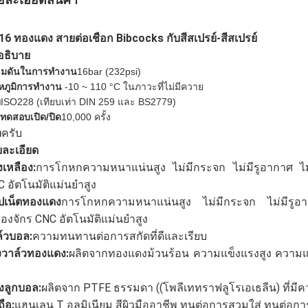
6 ทองแดง สายต่อเชือก Bibcocks กับสีสเปรย์-สีสเปรย์
อธิบาย
มดันในการทํางาน
16bar (
232
psi)
หภูมิการทํางาน
-10 ~ 110 °C ในภาวะที่ไม่มีควาย
ย
ISO228 (เทียบเท่า DIN 259 และ BS2779)
ทดสอบเปิด/ปิด
10,000 ครั้ง
ครับ
บ
ละเอียด
เหลือง:
การโกหกความหนาแน่นสูง ไม่มีกระจก ไม่มีรูอากาศ ไม่ม
 อัตโนมัติแม่นยําสูง
ปเน็ตทองแดง
การโกหกความหนาแน่นสูง ไม่มีกระจก ไม่มีรูอา
ื่องจักร CNC อัตโนมัติแม่นยําสูง
์วบอล:
ความทนทานต่อการสกัดที่ดีและเรียบ
งวาล์วทองแดง:
ผลิตจากทองแดงม้วนร้อน ความแข็งแรงสูง ความแข
ั่งลูกบอล:
ผลิตจาก PTFE ธรรมดา ((โพลีเททราฟลูโรเอเธลีน) ที่ม
ถือ:
แฮนเลน T อลูมิเนียม สีผิวมืออาชีพ ทนต่อการสวมใส่ ทนต่อกา