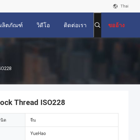
Thai
ผลิตภัณฑ์
วิดีโอ
ติดต่อเรา
ขออ้าง
ISO228
cock Thread ISO228
เนิด
จีน
YueHao