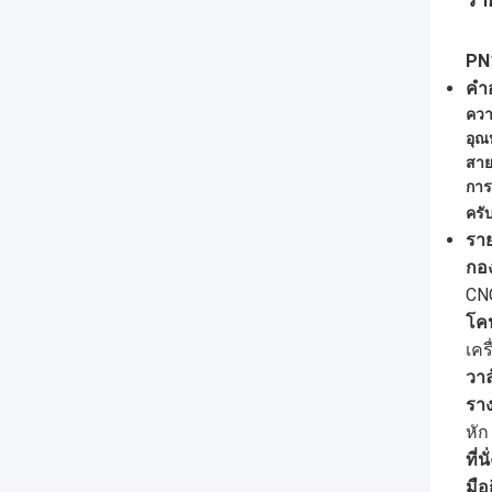
PN1
คํา
ควา
อุณ
สา
การ
ครั
ราย
กอง
CNC
โค
เคร
วาล
รา
หัก
ที่น
มือ