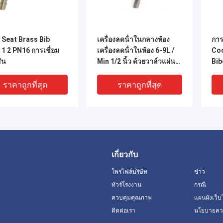
 Seat Brass Bib
เครื่องลดน้ําในกลางห้อง
การ
1 2 PN16 การเชื่อม
เครื่องลดน้ําในห้อง 6-9L /
Coc
้น
Min 1/2 นิ้ว ด้วยวาล์วแผ่น
Bib
เซรามิก
ราคาถูกที่สุด
ราคาถูกที่สุด
เกี่ยวกับ
โพรไฟล์บริษัท
ข่าว
ทัวร์โรงงาน
กรณี
ควบคุมคุณภาพ
แผนผังเว็บ
ติดต่อเรา
นโยบายควา