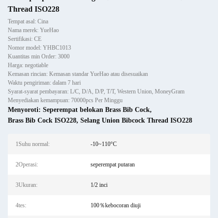
Thread ISO228
Tempat asal: Cina
Nama merek: YueHao
Sertifikasi: CE
Nomor model: YHBC1013
Kuantitas min Order: 3000
Harga: negotiable
Kemasan rincian: Kemasan standar YueHao atau disesuaikan
Waktu pengiriman: dalam 7 hari
Syarat-syarat pembayaran: L/C, D/A, D/P, T/T, Western Union, MoneyGram
Menyediakan kemampuan: 70000pcs Per Minggu
Menyoroti:
Seperempat belokan Brass Bib Cock
,
Brass Bib Cock ISO228
,
Selang Union Bibcock Thread ISO228
1Suhu normal:
-10~110°C
2Operasi:
seperempat putaran
3Ukuran:
1/2 inci
4tes:
100％kebocoran diuji