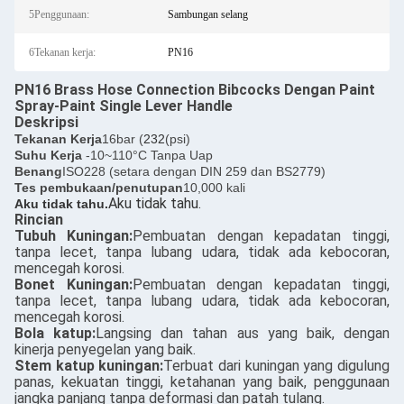
5Penggunaan:
Sambungan selang
6Tekanan kerja:
PN16
PN16 Brass Hose Connection Bibcocks Dengan Paint
Spray-Paint Single Lever Handle
Deskripsi
Tekanan Kerja
16bar (
232
(psi)
Suhu Kerja
-10~110°C Tanpa Uap
Benang
ISO228 (setara dengan DIN 259 dan BS2779)
Tes pembukaan/penutupan
10,000 kali
Aku tidak tahu.
Aku tidak tahu.
Rincian
Tubuh Kuningan:
Pembuatan dengan kepadatan tinggi,
tanpa lecet, tanpa lubang udara, tidak ada kebocoran,
mencegah korosi.
Bonet Kuningan:
Pembuatan dengan kepadatan tinggi,
tanpa lecet, tanpa lubang udara, tidak ada kebocoran,
mencegah korosi.
Bola katup:
Langsing dan tahan aus yang baik, dengan
kinerja penyegelan yang baik.
Stem katup kuningan:
Terbuat dari kuningan yang digulung
panas, kekuatan tinggi, ketahanan yang baik, penggunaan
jangka panjang tanpa deformasi dan patah tulang.