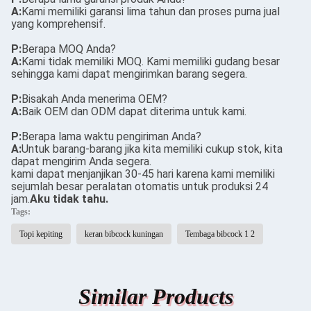
A:
Kami memiliki garansi lima tahun dan proses purna jual
yang komprehensif.
P:
Berapa MOQ Anda?
A:
Kami tidak memiliki MOQ. Kami memiliki gudang besar
sehingga kami dapat mengirimkan barang segera.
P:
Bisakah Anda menerima OEM?
A:
Baik OEM dan ODM dapat diterima untuk kami.
P:
Berapa lama waktu pengiriman Anda?
A:
Untuk barang-barang jika kita memiliki cukup stok, kita
dapat mengirim Anda segera.
kami dapat menjanjikan 30-45 hari karena kami memiliki
sejumlah besar peralatan otomatis untuk produksi 24
jam.
Aku tidak tahu.
Tags:
Topi kepiting
keran bibcock kuningan
Tembaga bibcock 1 2
Similar Products