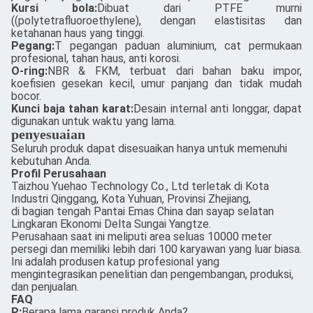
Kursi bola:
Dibuat dari PTFE murni
((polytetrafluoroethylene), dengan elastisitas dan
ketahanan haus yang tinggi.
Pegang:
T pegangan paduan aluminium, cat permukaan
profesional, tahan haus, anti korosi.
O-ring:
NBR & FKM, terbuat dari bahan baku impor,
koefisien gesekan kecil, umur panjang dan tidak mudah
bocor.
Kunci baja tahan karat:
Desain internal anti longgar, dapat
digunakan untuk waktu yang lama.
penyesuaian
Seluruh produk dapat disesuaikan hanya untuk memenuhi
kebutuhan Anda.
Profil Perusahaan
Taizhou Yuehao Technology Co., Ltd terletak di Kota
Industri Qinggang, Kota Yuhuan, Provinsi Zhejiang,
di bagian tengah Pantai Emas China dan sayap selatan
Lingkaran Ekonomi Delta Sungai Yangtze.
Perusahaan saat ini meliputi area seluas 10000 meter
persegi dan memiliki lebih dari 100 karyawan yang luar biasa.
Ini adalah produsen katup profesional yang
mengintegrasikan penelitian dan pengembangan, produksi,
dan penjualan.
FAQ
P:
Berapa lama garansi produk Anda?