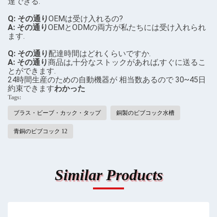
達できる.
Q: その通り
OEMは受け入れるの?
A: その通り
OEMとODMの両方が私たちには受け入れられ
ます.
Q: その通り
配達時間はどれくらいですか.
A: その通り
商品は,十分なストックがあれば,すぐに送るこ
とができます.
24時間生産のための自動機器が 相当数あるので 30~45日
約束できます
わかった
Tags:
ブラス・ビーブ・カック・タップ
銅製のビブコック水槽
青銅のビブコック 12
Similar Products