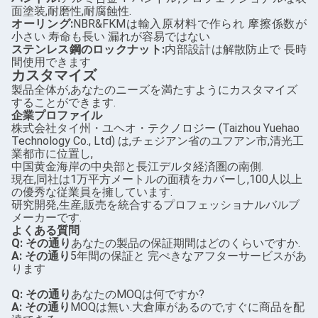
面塗装,耐磨性,耐腐蝕性.
オーリング:
NBR&FKMは輸入原材料で作られ 摩擦係数が
小さい 寿命も長い 漏れが容易ではない
ステンレス鋼のロックナット:
内部設計は解散防止で 長時
間使用できます
カスタマイズ
製品全体が,あなたのニーズを満たすようにカスタマイズ
することができます.
企業プロファイル
株式会社タイ州・ユヘオ・テクノロジー (Taizhou Yuehao
Technology Co., Ltd) は,チェジアン省のユフアン市,清光工
業都市に位置し,
中国黄金海岸の中央部と長江デルタ経済圏の南側.
現在,同社は1万平方メートルの面積をカバーし,100人以上
の優秀な従業員を擁しています.
研究開発,生産,販売を統合するプロフェッショナルバルブ
メーカーです.
よくある質問
Q: その通り
あなたの製品の保証期間はどのくらいですか.
A: その通り
5年間の保証と 完ぺきなアフターサービスがあ
ります
Q: その通り
あなたのMOQは何ですか?
A: その通り
MOQは無い.大倉庫があるので,すぐに商品を配