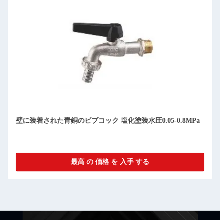
壁に装着された青銅のビブコック 塩化塗装水圧0.05-0.8MPa
最高 の 価格 を 入手 する