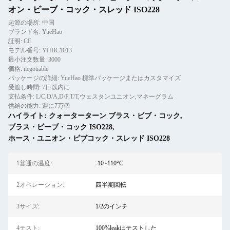
オン・ビーブ・コック・スレッド ISO228
起源の場所: 中国
ブランド名: YueHao
証明: CE
モデル番号: YHBC1013
最小注文数量: 3000
価格: negotiable
パッケージの詳細: YueHao 標準パッケージまたはカスタマイズ
受渡し時間: 7日以内に
支払条件: L/C,D/A,D/P,T/T,ウェスタンユニオン,マネーグラム
供給の能力: 週に7万個
ハイライト:
クォーターターン ブラス・ビブ・コック
,
ブラス・ビーブ・コック ISO228
,
ホース・ユニオン・ビブコック・スレッド ISO228
1普通の温度:
-10~110°C
2オペレーション:
四半期回転
3サイズ:
1/2のインチ
4テスト:
100%leakはテストした