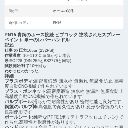
5使用:
ホースの関係
6仕事 の 圧力:
PN16
PN16 青銅のホース接続 ビブコック 塗装されたスプレー
ペイント 単一のレバーハンドル
記述
仕事 の 圧力
16bar (
232
PSI)
作業温度
-10~110°C 蒸気がない場合
糸
ISO228 (DIN 259とBS2779と同等)
試験開始/終了
10千回も
わかった
わかった
詳細
ブラスボディ:
高密度鍛造 無水栓 無漏れ 無腐食防止 高精
度自動CNC機械で作られています
ブラス・ボンネット:
高密度鍛造 無水栓 無漏れ 無腐食防止
高精度自動CNC機械で作られています
バルブボール:
滑らかで耐磨性があり 密封性能も良好です
銅製のバルブ幹:
高強度で耐久性があり 変形や骨折のない
長期使用です
ボールシート:
純粋なPTFE (ポリテトラフッロエチレン) で
作られ,高弾性と耐磨性があります.
ハンドル:
アルミ合金 T ハンドル,プロフェッショナルな表