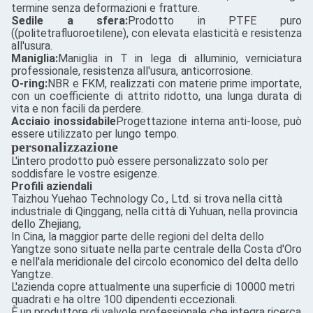
termine senza deformazioni e fratture.
Sedile a sfera:
Prodotto in PTFE puro
((politetrafluoroetilene), con elevata elasticità e resistenza
all'usura.
Maniglia:
Maniglia in T in lega di alluminio, verniciatura
professionale, resistenza all'usura, anticorrosione.
O-ring:
NBR e FKM, realizzati con materie prime importate,
con un coefficiente di attrito ridotto, una lunga durata di
vita e non facili da perdere.
Acciaio inossidabile
Progettazione interna anti-loose, può
essere utilizzato per lungo tempo.
personalizzazione
L'intero prodotto può essere personalizzato solo per
soddisfare le vostre esigenze.
Profili aziendali
Taizhou Yuehao Technology Co., Ltd. si trova nella città
industriale di Qinggang, nella città di Yuhuan, nella provincia
dello Zhejiang,
In Cina, la maggior parte delle regioni del delta dello
Yangtze sono situate nella parte centrale della Costa d'Oro
e nell'ala meridionale del circolo economico del delta dello
Yangtze.
L'azienda copre attualmente una superficie di 10000 metri
quadrati e ha oltre 100 dipendenti eccezionali.
È un produttore di valvole professionale che integra ricerca