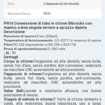
5Uso:
Collegamento del tubo flessibile
6Pressione di lavoro:
PN16
PN16 Connessione di tubo in ottone Bibcocks con
manico a leva singola vernice a spruzzo dipinta
Descrizione
Pressione di lavoro
16 bar (
232
psi)
Temperatura di funzionamento
-10~110°C in assenza di vapore
Filtro
ISO 228 (equivalente a DIN 259 e BS2779)
Prova di apertura/chiusura
10, 000 volte
- Sì.
- Sì.
Dettagli
Corpo in ottone:
Forgiazione ad alta densità, senza bolle,
senza fori d'aria, senza perdite, anti-corrosione, realizzata
da macchine CNC automatiche ad alta precisione.
Cappuccio in ottone:
Forgiazione ad alta densità, senza
bolle, senza fori d'aria, senza perdite, anti-corrosione,
realizzata da macchine CNC automatiche ad alta
precisione.
Valve Ball:
Lassale e resistente all'usura, con buone
prestazioni di tenuta.
Stagno di valvola in ottone:
E' fatto di ottone laminato a
caldo, alta resistenza, buona robustezza, uso a lungo