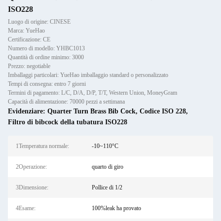
ISO228
Luogo di origine: CINESE
Marca: YueHao
Certificazione: CE
Numero di modello: YHBC1013
Quantità di ordine minimo: 3000
Prezzo: negotiable
Imballaggi particolari: YueHao imballaggio standard o personalizzato
Tempi di consegna: entro 7 giorni
Termini di pagamento: L/C, D/A, D/P, T/T, Western Union, MoneyGram
Capacità di alimentazione: 70000 pezzi a settimana
Evidenziare:
Quarter Turn Brass Bib Cock
,
Codice ISO 228
,
Filtro di bibcock della tubatura ISO228
1Temperatura normale:
-10~110°C
2Operazione:
quarto di giro
3Dimensione:
Pollice di 1/2
4Esame:
100%leak ha provato