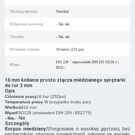
5Rodzaj połączenia:
Naciskać
6Odporność na korozję:
- Tak, tak.
7Szczelne:
- Tak, tak.
8Wskaźnik ciśnienia:
16 barów (232 psi)
ISO 228「odpowiednik DIN EN 10226-1 i
9Nitka:
8S21」
16 mm kobiece prosto złącza miedzianego sprężarki
do rur 2 mm
Opis
Ciśnienie pracy
16 bar (
232
psi)
Temperatura pracy
W przypadku braku pary
Wielkość
16 mm
Węzeł
ISO228 (ekwiwalent DIN 259 i BS2779)
- Nie.
- Nie.
Szczegóły
Korpus miedziany:
Sforgowanie o wysokiej gęstości, bez
pęcherzyków, otworów powietrznych, odporne na wycieki,