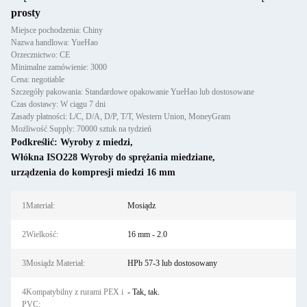
prosty
Miejsce pochodzenia: Chiny
Nazwa handlowa: YueHao
Orzecznictwo: CE
Minimalne zamówienie: 3000
Cena: negotiable
Szczegóły pakowania: Standardowe opakowanie YueHao lub dostosowane
Czas dostawy: W ciągu 7 dni
Zasady płatności: L/C, D/A, D/P, T/T, Western Union, MoneyGram
Możliwość Supply: 70000 sztuk na tydzień
Podkreślić:
Wyroby z miedzi
,
Włókna ISO228 Wyroby do sprężania miedziane
,
urządzenia do kompresji miedzi 16 mm
1Materiał:
Mosiądz
2Wielkość:
16 mm - 2.0
3Mosiądz Materiał:
HPb 57-3 lub dostosowany
4Kompatybilny z rurami PEX i
- Tak, tak.
PVC: