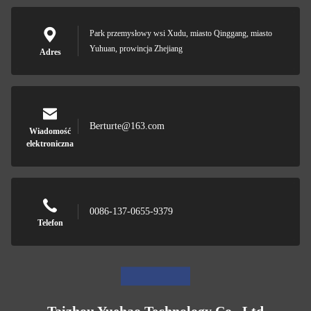
Park przemysłowy wsi Xudu, miasto Qinggang, miasto
Yuhuan, prowincja Zhejiang
Adres
Berturte@163.com
Wiadomość
elektroniczna
0086-137-0655-9379
Telefon