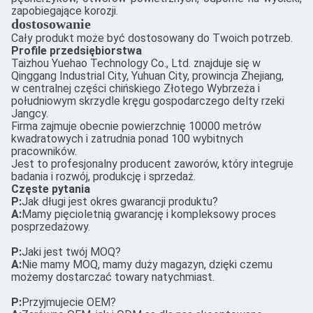
zapobiegające korozji.
dostosowanie
Cały produkt może być dostosowany do Twoich potrzeb.
Profile przedsiębiorstwa
Taizhou Yuehao Technology Co., Ltd. znajduje się w
Qinggang Industrial City, Yuhuan City, prowincja Zhejiang,
w centralnej części chińskiego Złotego Wybrzeża i
południowym skrzydle kręgu gospodarczego delty rzeki
Jangcy.
Firma zajmuje obecnie powierzchnię 10000 metrów
kwadratowych i zatrudnia ponad 100 wybitnych
pracowników.
Jest to profesjonalny producent zaworów, który integruje
badania i rozwój, produkcję i sprzedaż.
Częste pytania
P:
Jak długi jest okres gwarancji produktu?
A:
Mamy pięcioletnią gwarancję i kompleksowy proces
posprzedażowy.
P:
Jaki jest twój MOQ?
A:
Nie mamy MOQ, mamy duży magazyn, dzięki czemu
możemy dostarczać towary natychmiast.
P:
Przyjmujecie OEM?