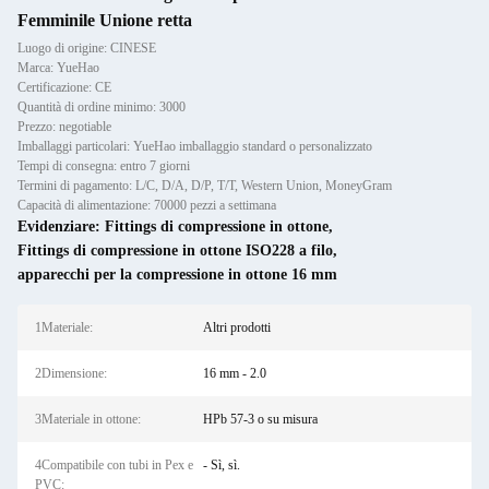
Femminile Unione retta
Luogo di origine: CINESE
Marca: YueHao
Certificazione: CE
Quantità di ordine minimo: 3000
Prezzo: negotiable
Imballaggi particolari: YueHao imballaggio standard o personalizzato
Tempi di consegna: entro 7 giorni
Termini di pagamento: L/C, D/A, D/P, T/T, Western Union, MoneyGram
Capacità di alimentazione: 70000 pezzi a settimana
Evidenziare:
Fittings di compressione in ottone
,
Fittings di compressione in ottone ISO228 a filo
,
apparecchi per la compressione in ottone 16 mm
1Materiale:
Altri prodotti
2Dimensione:
16 mm - 2.0
3Materiale in ottone:
HPb 57-3 o su misura
4Compatibile con tubi in Pex e
- Sì, sì.
PVC: