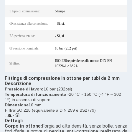
5Tipo di connessione:
Stampa
6Resistenza alla corrosione:
- Sì, sì.
7A perfetta tenuta:
- Sì, sì.
8Pressione nominale:
16 bar (232 psi)
ISO 228‹equivalente alle norme DIN EN
9Filtro:
10226-1 e 8S21‹
Fittings di compressione in ottone per tubi da 2 mm
Descrizione
Pressione di lavoro
16 bar (
232
psi)
Temperatura di funzionamento
-20 °C ~ 150 °C (-4 °F ~ 302
°F) in assenza di vapore
Dimensione
16 mm
Filtro
ISO 228 (equivalente a DIN 259 e BS2779)
- Sì.
- Sì.
Dettagli
Corpo in ottone:
Forgia ad alta densità, senza bolle, senza
fori d'aria, a prova di perdite, anti-corrosione, realizzata da