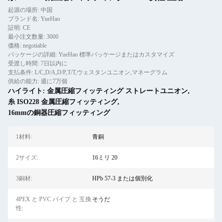
起源の場所: 中国
ブランド名: YueHao
証明: CE
最小注文数量: 3000
価格: negotiable
パッケージの詳細: YueHao 標準パッケージまたはカスタマイズ
受渡し時間: 7日以内に
支払条件: L/C,D/A,D/P,T/T,ウェスタンユニオン,マネーグラム
供給の能力: 週に7万個
ハイライト:
金属圧縮フィッティング ストレートユニオン
,
糸 ISO228 金属圧縮フィッティング
,
16mmの銅器圧縮フィッティング
1材料:
青銅
2サイズ:
16ミリ 20
3銅材:
HPb 57-3 または個別化
4PEX と PVC パイプ と 互換
そうだ
性: