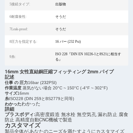
5接続タイプ:
出版物
6耐腐食性:
そうだ
7Leak-proof:
そうだ
8圧力を指定する:
16 バー (232 Psi)
ISO 228『DIN EN 10226-1と8S21に相当す
9糸:
る』
16mm 女性直結銅圧縮フィッティング 2mm パイプ
記述
仕事 の 圧力
16bar (
232
PSI)
作業温度
蒸気がない場合 20°C ~ 150°C (-4°F ~ 302°F)
サイズ
16mm
糸
ISO228 (DIN 259とBS2779と同等)
わかった
わかった
詳細
ブラスボディ:
高密度鍛造 無水栓 無空気孔 漏れ防止 腐食
防止 高精度自動CNC機械で製造
カスタマイズ
製品全体が,あなたのニーズを満たすようにカスタマイズ