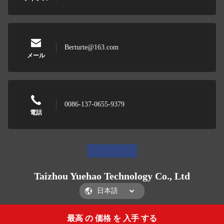
Berturte@163.com
メール
0086-137-0655-9379
電話
Taizhou Yuehao Technology Co., Ltd
最高 の 価格 を 入手 する
Get a Quote
Taizhou Yuehao Technology Co., Ltd