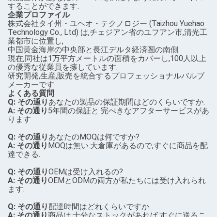
することができます.
企業プロファイル
株式会社タイ州・ユヘオ・テクノロジー (Taizhou Yuehao
Technology Co., Ltd) は,チェジアン省のユフアン市,清光工
業都市に位置し,
中国黄金海岸の中央部と長江デルタ経済圏の南側.
現在,同社は1万平方メートルの面積をカバーし,100人以上
の優秀な従業員を擁しています.
研究開発,生産,販売を統合するプロフェッショナルバルブ
メーカーです.
よくある質問
Q: その通り
あなたの製品の保証期間はどのくらいですか.
A: その通り
5年間の保証と 完ぺきなアフターサービスがあ
ります
Q: その通り
あなたのMOQは何ですか?
A: その通り
MOQは無い.大倉庫があるので,すぐに商品を配
達できる.
Q: その通り
OEMは受け入れるの?
A: その通り
OEMとODMの両方が私たちには受け入れられ
ます.
Q: その通り
配達時間はどれくらいですか.
A: その通り
商品は,十分なストックがあれば,すぐに送るこ