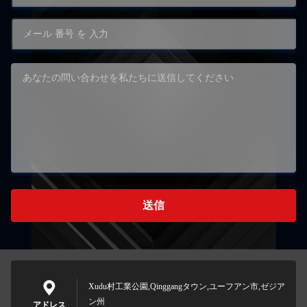
送信
Xudu村工業公園,Qinggangタウン,ユーフアン市,ゼジア
ン州
アドレス