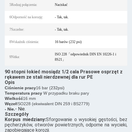
5Rodzaj połączenia:
Naciskać
6Odporność na korozję:
- Tak, tak.
7Szczelne:
- Tak, tak.
8Wskaźnik ciśnienia:
16 barów (232 psi)
ISO 228「odpowiednik DIN EN 10226-1 i
9Nitka:
8S21」
90 stopni łokieć mosiądz 1/2 cala Prasowe osprzęt z
rękawem ze stali nierdzewnej dla rur PE
Opis
Ciśnienie pracy
16 bar (
232
psi)
Temperatura pracy
W przypadku braku pary
Wielkość
16 mm
Węzeł
ISO228 (ekwiwalent DIN 259 i BS2779)
- Nie.
- Nie.
Szczegóły
Korpus miedziany:
Sforgowanie o wysokiej gęstości, bez
pęcherzyków, otworów powietrznych, odporne na wycieki,
zapobiegające korozji.