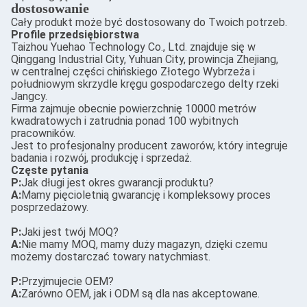
dostosowanie
Cały produkt może być dostosowany do Twoich potrzeb.
Profile przedsiębiorstwa
Taizhou Yuehao Technology Co., Ltd. znajduje się w
Qinggang Industrial City, Yuhuan City, prowincja Zhejiang,
w centralnej części chińskiego Złotego Wybrzeża i
południowym skrzydle kręgu gospodarczego delty rzeki
Jangcy.
Firma zajmuje obecnie powierzchnię 10000 metrów
kwadratowych i zatrudnia ponad 100 wybitnych
pracowników.
Jest to profesjonalny producent zaworów, który integruje
badania i rozwój, produkcję i sprzedaż.
Częste pytania
P:
Jak długi jest okres gwarancji produktu?
A:
Mamy pięcioletnią gwarancję i kompleksowy proces
posprzedażowy.
P:
Jaki jest twój MOQ?
A:
Nie mamy MOQ, mamy duży magazyn, dzięki czemu
możemy dostarczać towary natychmiast.
P:
Przyjmujecie OEM?
A:
Zarówno OEM, jak i ODM są dla nas akceptowane.