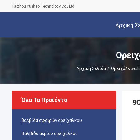
Taizhou Yuehao Technology Co., Ltd
Αρχική Σ
Ορειχ
Αρχική Σελίδα
/
Ορειχάλκινα 
Όλα Τα Προϊόντα
9
βαλβίδα σφαιρών ορείχαλκου
Βαλβίδα αερίου ορείχαλκου