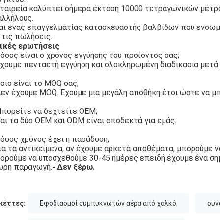
εταιρεία καλύπτει σήμερα έκταση 10000 τετραγωνικών μέτρω
αλλήλους.
ναι ένας επαγγελματίας κατασκευαστής βαλβίδων που ενσωμα
 τις πωλήσεις.
νικές ερωτήσεις
όσος είναι ο χρόνος εγγύησης του προϊόντος σας;
χουμε πενταετή εγγύηση και ολοκληρωμένη διαδικασία μετά
οιο είναι το MOQ σας;
εν έχουμε MOQ. Έχουμε μια μεγάλη αποθήκη έτσι ώστε να 
πορείτε να δεχτείτε OEM;
αι τα δύο OEM και ODM είναι αποδεκτά για εμάς.
όσος χρόνος έχει η παράδοση;
ια τα αντικείμενα, αν έχουμε αρκετά αποθέματα, μπορούμε ν
ορούμε να υποσχεθούμε 30-45 ημέρες επειδή έχουμε ένα ση
ωρη παραγωγή.
- Δεν ξέρω.
κέττες:
Εφοδιασμοί συμπυκνωτών αέρα από χαλκό
συν