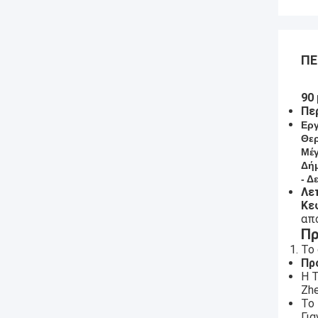
ΠΕ
90
Πε
Εργ
Θερ
Μέ
Δή
- Δ
Λε
Κε
απ
Πρ
Το 
Πρ
Η T
Zhe
Το 
Για