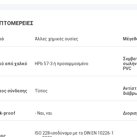
ΠΤΟΜΈΡΕΙΕΣ
κό
Άλλες χημικές ουσίες
Μέγεθ
Συμβα
κό από χαλκό
HPb 57-3 ή προσαρμοσμένο
σωλήνε
PVC
Αντίστ
πος σύνδεσης
Τύπος
διάβρ
k-proof
- Ναι, ναι.
Διορισ
ISO 228‹ισοδύναμο με το DIN EN 10226-1
μος