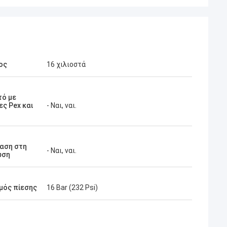
ος
16 χιλιοστά
τό με
ς Pex και
- Ναι, ναι.
αση στη
- Ναι, ναι.
ωση
μός πίεσης
16 Bar (232 Psi)