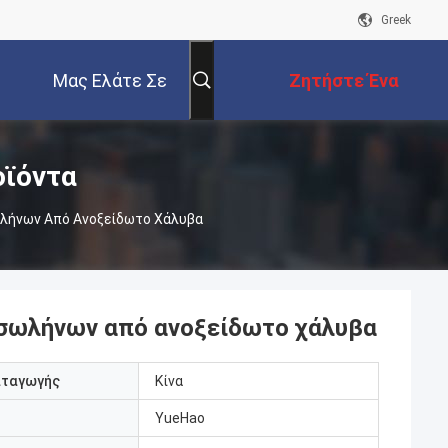
Greek
Μας Ελάτε Σε
Ζητήστε Ένα
Επαφή Με
Απόσπασμα
οϊόντα
λήνων Από Ανοξείδωτο Χάλυβα
σωλήνων από ανοξείδωτο χάλυβα
αταγωγής
Κίνα
YueHao