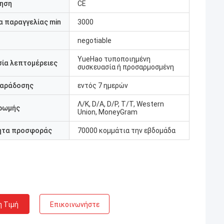
ηση
CE
 παραγγελίας min
3000
negotiable
YueHao τυποποιημένη
ία λεπτομέρειες
συσκευασία ή προσαρμοσμένη
παράδοσης
εντός 7 ημερών
Λ/Κ, D/A, D/P, T/T, Western
ρωμής
Union, MoneyGram
ητα προσφοράς
70000 κομμάτια την εβδομάδα
η Τιμή
Επικοινωνήστε