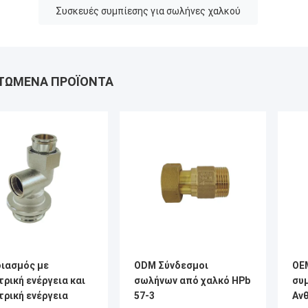
Συσκευές συμπίεσης για σωλήνες χαλκού
ΤΏΜΕΝΑ ΠΡΟΪΌΝΤΑ
ιασμός με
ODM Σύνδεσμοι
OE
τρική ενέργεια και
σωλήνων από χαλκό HPb
συ
τρική ενέργεια
57-3
Ανθ