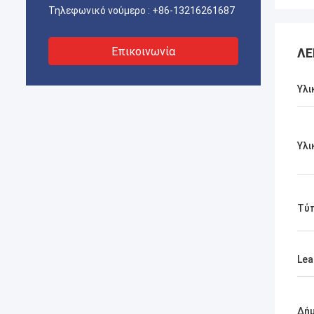
Τηλεφωνικό νούμερο :
+86-13216261687
Επικοινωνία
ΛΕ
Υλι
Υλι
Τύ
Lea
Δή