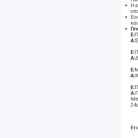
Η 
υπ
Εί
και
Γε
Ε:
Π
Α:
Έ
Ε:
Π
Α:
Δ
Ε:
Μ
Α:
Κ
Ε:
Π
Α:
Γ
Μπ
24
Ετι