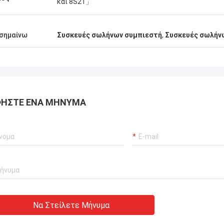
και 8S21」
σημαίνω
Συσκευές σωλήνων συμπιεστή
,
Συσκευές σωλήν
ΉΣΤΕ ΈΝΑ ΜΉΝΥΜΑ
Να Στείλετε Μήνυμα