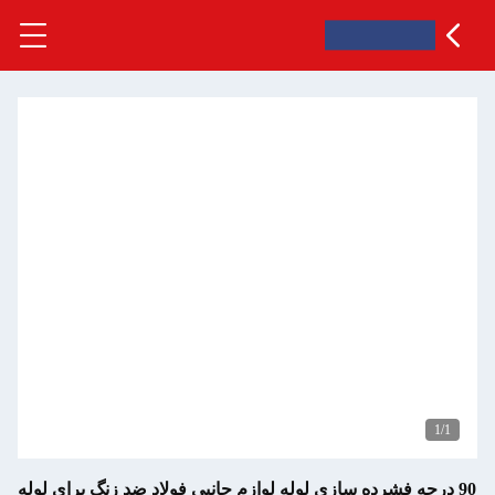
 فشرده سازی لوله لوازم جانبی فولاد ضد زنگ برای لوله