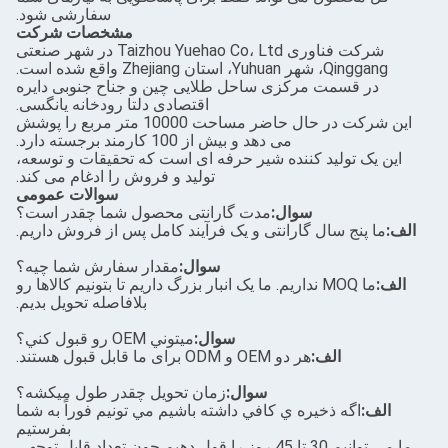
سفارشی شود.
مشخصات شرکت
شرکت فناوری Taizhou Yuehao Co، Ltd در شهر صنعتی
 Yuhuan، استان Zhejiang واقع شده است.
ر قسمت مرکزی ساحل طلایی چین و جناح جنوبی دایره
اقتصادی دلتا رودخانه یانگسی.
این شرکت در حال حاضر مساحت 10000 متر مربع را پوشش
می دهد و بیش از 100 کارمند برجسته دارد.
ک تولید کننده شیر حرفه ای است که تحقیقات و توسعه،
تولید و فروش را ادغام می کند.
سوالات عمومی
سوال:
مدت گارانتی محصول شما چقدر است؟
پنج سال گارانتی و یک فرآیند کامل پس از فروش داریم.
سوال:
مقدار سفارش شما چيه؟
ما MOQ نداریم. ما یک انبار بزرگ داریم تا بتونیم کالاها رو
بلافاصله تحویل بدیم.
سوال:
ميتوني OEM رو قبول کني؟
الف:
هر دو OEM و ODM برای ما قابل قبول هستند.
سوال:
زمان تحویل چقدر طول میکشه؟
:
اگه ذخيره ي کافي داشته باشيم مي تونيم فوراً به شما
بفرستيم
ما می توانیم 30 تا 45 روز را قول دهیم چون تعداد قابل توجهی