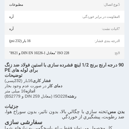
مطبوعات
آره
آره
16 بار (232 psi)
ISO 228 "معادل DIN EN 10226-1 و 8S21"
90 درجه آرنج برنج 1/2 اینچ فشرده سازی با آستین فولاد ضد زنگ
برای لوله های PE
توضیحات
فشار کاری
16بار (
232
پسی)
دمای کار
در صورت عدم وجود بخار
اندازه
16 میلی متر
رشته
ISO228 (معادل DIN 259 و BS2779)
جزئیات
تخته سازي با چگالي بالا، بدون تاثير، بدون سوراخ هوا،
، پيشگيري از خوردگي
سفارشی سازی
محصول می تواند فقط برای پاسخگویی به نیازهای شما