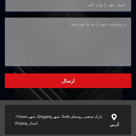
ارسال
پارک صنعتی روستای Xudu، شهر Qinggang، شهر Yuhuan،
استان Zhejiang
س