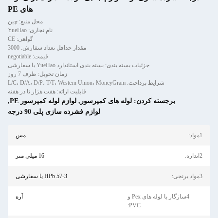
های PE
محل منبع: چین
نام تجاری: YueHao
گواهی: CE
مقدار حداقل تعداد سفارش: 3000
قیمت: negotiable
جزئیات بسته بندی: بسته بندی استاندارد YueHao یا سفارشی
زمان تحویل: ظرف 7 روز
شرایط پرداخت: L/C، D/A، D/P، T/T، Western Union، MoneyGram
قابلیت ارائه: هفت هزار تا در هفته
برجسته کردن:
لوله های کمپرسور
,
لوازم لوله کمپرسور PE
,
لوازم فشرده سازی پلی 90 درجه
مس
16 میلی متر
HPb 57-3 یا سفارشی
4سازگار با لوله های Pex و
آره
PVC: