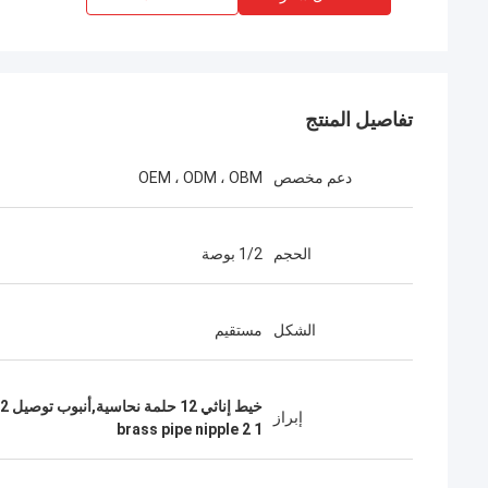
تفاصيل المنتج
دعم مخصص
OEM ، ODM ، OBM
الحجم
1/2 بوصة
الشكل
مستقيم
خيط إناثي 12 حلمة نحاسية,أنبوب توصيل 12 حلمة نحاسية,12 حلمة أنبوب نحاس
إبراز
1 2 brass pipe nipple