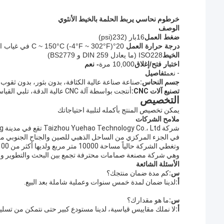
خرطوم نحاسي يربط الحلمة بالخيط الأنثوي
الوصف
ضغط العمل
16بار (
232
(psi)
درجة حرارة العمل
20°C ~ 150°C (-4°F ~ 302°F) في غياب البخار
الخيط
ISO228 (ما يعادل DIN 259 و BS2779)
اختبار فتح/إغلاق
10,000 مرة
- نعم
- نعم
تفاصيل
جسم النحاس:
صناعة صناعة عالية الكثافة، بدون بثور، بدون ثقوب 
تصنيع آلات CNC:
أنتجت بواسطة آلة CNC عالية الدقة، تلبي القياس البريطاني والقياس الأمريكي، تجعل الدقة مثالية.
التخصيص
يمكن تخصيص المنتج بأكمله لتلبية احتياجاتك
ملامح الشركات
شركة Taizhou Yuehao Technology Co.، Ltd تقع في مدينة Qinggang الصناعية ، مدينة Yuhuan ، مقاطعة Zhejiang ،
في الجزء المركزي من الساحل الذهبي للصين والجناح الجنوبي من ال
وتغطي الشركة حالياً مساحة 10000 متر مربع ولديها أكثر من 100 موظف بارز.
وهي شركة مصنعة صمامات محترفة تجمع بين البحث والتطوير والإن
الأسئلة الشائعة
س:
كم مدة ضمان منتجك؟
أ:
لدينا ضمان لمدة خمس سنوات وعملية شاملة بعد البيع.
س:
ما هو مقدارك؟
أ:
لا نملك مقاييس قياسية، لدينا مستودع كبير حتى نتمكن من تسليم