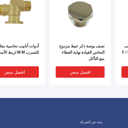
ابيب
نصف بوصة ذكر خيط مزدوج
أدوات أنابيب نحاسية مقا
 5 طريق إنش تي F / F
النحاس القيادة نهاية الغطاء
للتسرب M M لربط الأسلاك
منع التآكل
افضل سعر
افضل سعر
نبذة عن الشركة