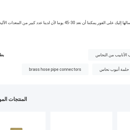
بالنسبة للأغراض إذا كان لدينا ما يكفي من المخزونات، يمكننا إرسالها إليك على الفور.يمكننا أن نعد 30-45 يوما لأن لدينا عدد كبير من المعدات الآل
 الأنابيب من النحاس
بطا
brass hose pipe connectors
المنتجات الم