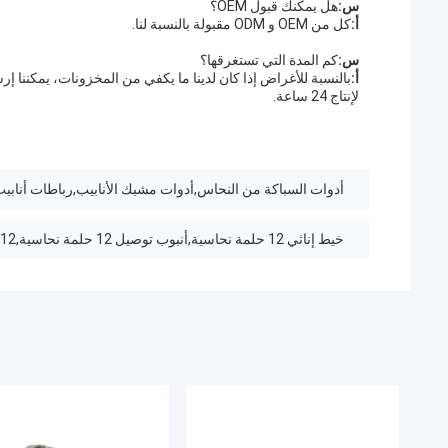
س:
هل يمكنك قبول OEM؟
أ:
كل من OEM و ODM مقبولة بالنسبة لنا.
س:
كم المدة التي تستغرقها؟
أ:
لإنتاج 24 ساعة.
أدوات السباكة من النحاس,أدوات مشبك الأنابيب,رباطات أنابيب
خيط إناثي 12 حلمة نحاسية,أنبوب توصيل 12 حلمة نحاسية,12 حلمة أنبوب نحاس