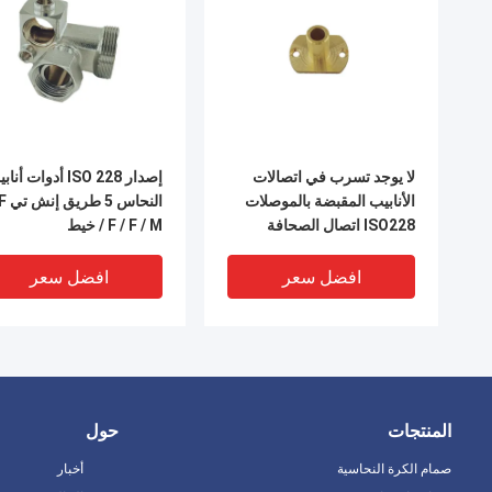
لا يوجد تسرب في اتصالات
إصدار ISO 228 أدوات أن
الأنابيب المقبضة بالموصلات
النحاس
ISO228 اتصال الصحافة
/ F / F / M خيط
الخيطية
افضل سعر
افضل سعر
المنتجات
حول
صمام الكرة النحاسية
أخبار