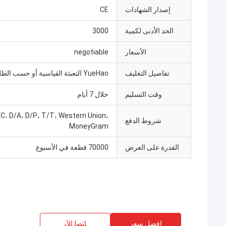
إصدار الشهادات
CE
الحد الأدنى لكمية
3000
الأسعار
negotiable
تفاصيل التغليف
YueHao التعبئة القياسية أو حسب الطلب
وقت التسليم
خلال 7 أيام
/C، D/A، D/P، T/T، Western Union،
شروط الدفع
MoneyGram
القدرة على العرض
70000 قطعة في الأسبوع
افضل سعر
ﺎﺘﺼﻟ ﺍﻶﻧ