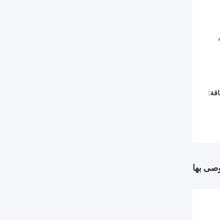
ية
قة:
وصى بها