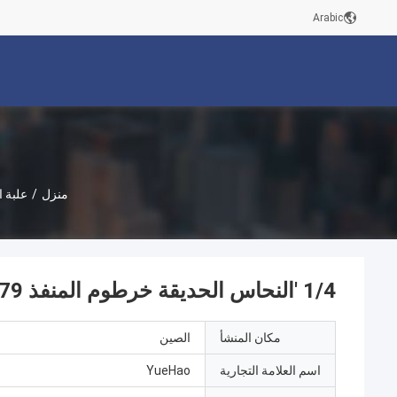
Arabic
منزل
/
علبة ا
1/4 'النحاس الحديقة خرطوم المنفذ DIN 259 BS2779 مع المقبض البلاستيكية
مكان المنشأ
الصين
اسم العلامة التجارية
YueHao