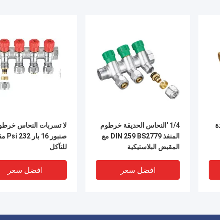
ة
1/4 'النحاس الحديقة خرطوم
لا تسربات النحاس خرطو
المنفذ DIN 259 BS2779 مع
صنبور 16 ب
المقبض البلاستيكية
للتآكل
افضل سعر
افضل سعر