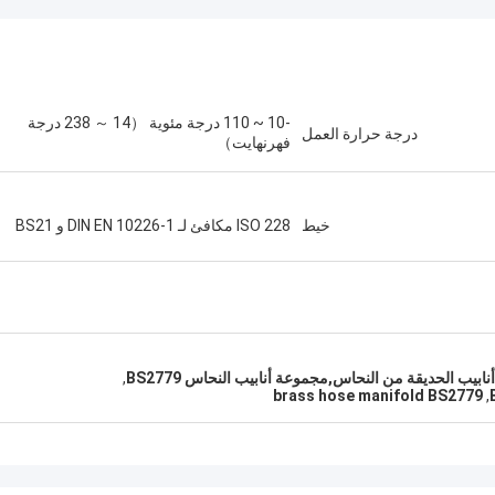
-10 ~ 110 درجة مئوية （14 ～ 238 درجة
درجة حرارة العمل
فهرنهايت）
خيط
ISO 228 مكافئ لـ DIN EN 10226-1 و BS21
يب الحديقة من النحاس,مجموعة أنابيب النحاس BS2779
,
brass hose manifold BS2779
,