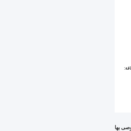
قة:
وصى بها