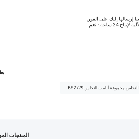
ا إرسالها إليك على الفور.
- نعم
بطا
اس,مجموعة أنابيب النحاس BS2779
المنتجات الم