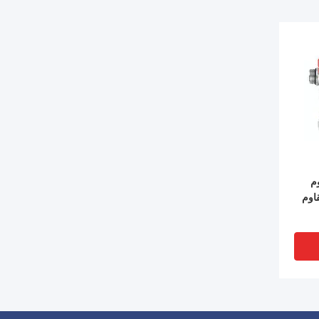
م
ار 232 Psi مقاوم