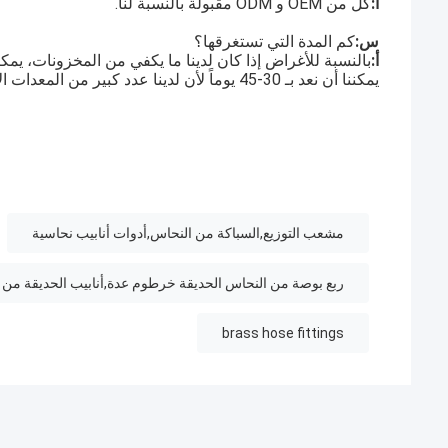
أ:
كل من OEM و ODM مقبولة بالنسبة لنا.
س:
كم المدة التي تستغرقها؟
أ:
بالنسبة للأغراض إذا كان لدينا ما يكفي من المخزونات، يمكنن
يمكننا أن نعد بـ 30-45 يوماً لأن لدينا عدد كبير من المعدات الآلية لإنتاج 24 ساعة.
مشعب التوزيع,السباكة من النحاس,أدوات أنابيب نحاسية
ربع بوصة من النحاس الحديقة خرطوم عدة,أنابيب الحديقة من النح
brass hose fittings