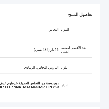
تفاصيل المنتج
المواد
النحاس
الحد الأقصى لضغط
16 بار (232 بسي)
العمل
اللون
البرونز، النحاس، الرمادي
ربع بوصة من النحاس الحديقة خرطوم عدة,أناب
إبراز
Brass Garden Hose Manifold DIN 259