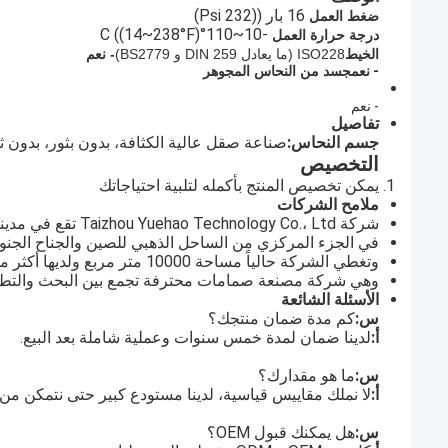
16 بار ((232 Psi)
ضغط العمل
-10~110°C ((14~238°F)
درجة حرارة العمل
الخيط
ISO228 (ما يعادل DIN 259 و BS2779)
- نعم
- نعم
جسد من النحاس المجوهر
- نعم
تفاصيل
جسم النحاس:
صناعة صقل عالية الكثافة، بدون بثور، بدون ث
التخصيص
يمكن تخصيص المنتج بأكمله لتلبية احتياجاتك
ملامح الشركات
شركة Taizhou Yuehao Technology Co.، Ltd تقع في مدينة Qinggang الصناعية ، مدينة Yuhuan ، مقاطعة Zhejiang ،
في الجزء المركزي من الساحل الذهبي للصين والجناح الجنوبي م
وتغطي الشركة حالياً مساحة 10000 متر مربع ولديها أكثر من 100 موظف بارز.
وهي شركة مصنعة صمامات محترفة تجمع بين البحث والتطوير 
الأسئلة الشائعة
س:
كم مدة ضمان منتجك؟
أ:
لدينا ضمان لمدة خمس سنوات وعملية شاملة بعد البيع.
س:
ما هو مقدارك؟
أ:
لا نملك مقاييس قياسية، لدينا مستودع كبير حتى نتمكن من 
س:
هل يمكنك قبول OEM؟