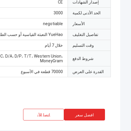
إصدار الشهادات
CE
الحد الأدنى لكمية
3000
الأسعار
negotiable
تفاصيل التغليف
YueHao التعبئة القياسية أو حسب الطلب
وقت التسليم
خلال 7 أيام
/C، D/A، D/P، T/T، Western Union،
شروط الدفع
MoneyGram
القدرة على العرض
70000 قطعة في الأسبوع
افضل سعر
ﺎﺘﺼﻟ ﺍﻶﻧ