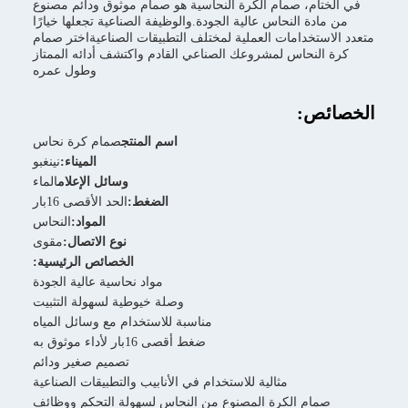
في الختام، صمام الكرة النحاسية هو صمام موثوق ودائم مصنوع
من مادة النحاس عالية الجودة.والوظيفة الصناعية تجعلها خيارًا
متعدد الاستخدامات العملية لمختلف التطبيقات الصناعيةاختر صمام
كرة النحاس لمشروعك الصناعي القادم واكتشف أدائه الممتاز
وطول عمره
الخصائص:
اسم المنتج
صمام كرة نحاس
الميناء:
نينغبو
وسائل الإعلام
الماء
الضغط:
الحد الأقصى 16بار
المواد:
النحاس
نوع الاتصال:
مقوى
الخصائص الرئيسية:
مواد نحاسية عالية الجودة
وصلة خيوطية لسهولة التثبيت
مناسبة للاستخدام مع وسائل المياه
ضغط أقصى 16بار لأداء موثوق به
تصميم صغير ودائم
مثالية للاستخدام في الأنابيب والتطبيقات الصناعية
صمام الكرة المصنوع من النحاس لسهولة التحكم ووظائف