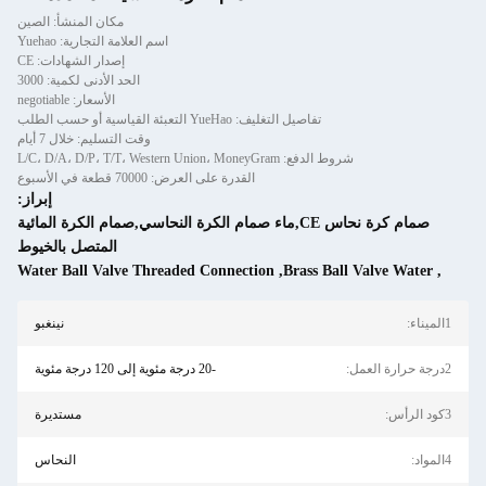
مكان المنشأ: الصين
اسم العلامة التجارية: Yuehao
إصدار الشهادات: CE
الحد الأدنى لكمية: 3000
الأسعار: negotiable
تفاصيل التغليف: YueHao التعبئة القياسية أو حسب الطلب
وقت التسليم: خلال 7 أيام
شروط الدفع: L/C، D/A، D/P، T/T، Western Union، MoneyGram
القدرة على العرض: 70000 قطعة في الأسبوع
إبراز:
صمام كرة نحاس CE,ماء صمام الكرة النحاسي,صمام الكرة المائية
المتصل بالخيوط
Water Ball Valve Threaded Connection
,
Brass Ball Valve Water
,
1الميناء:
نينغبو
2درجة حرارة العمل:
-20 درجة مئوية إلى 120 درجة مئوية
3كود الرأس:
مستديرة
4المواد:
النحاس