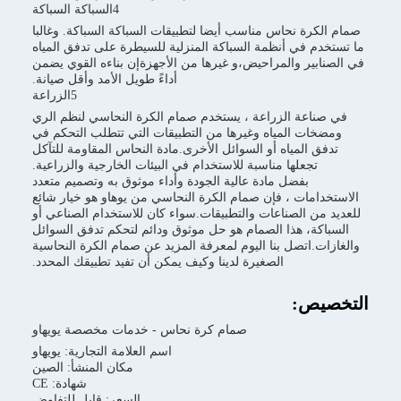
4السباكة السباكة
صمام الكرة نحاس مناسب أيضا لتطبيقات السباكة السباكة. وغالبا
ما تستخدم في أنظمة السباكة المنزلية للسيطرة على تدفق المياه
في الصنابير والمراحيض،و غيرها من الأجهزةإن بناءه القوي يضمن
أداءً طويل الأمد وأقل صيانة.
5الزراعة
في صناعة الزراعة ، يستخدم صمام الكرة النحاسي لنظم الري
ومضخات المياه وغيرها من التطبيقات التي تتطلب التحكم في
تدفق المياه أو السوائل الأخرى.مادة النحاس المقاومة للتآكل
تجعلها مناسبة للاستخدام في البيئات الخارجية والزراعية.
بفضل مادة عالية الجودة وأداء موثوق به وتصميم متعدد
الاستخدامات ، فإن صمام الكرة النحاسي من يوهاو هو خيار شائع
للعديد من الصناعات والتطبيقات.سواء كان للاستخدام الصناعي أو
السباكة، هذا الصمام هو حل موثوق ودائم لتحكم تدفق السوائل
والغازات.اتصل بنا اليوم لمعرفة المزيد عن صمام الكرة النحاسية
الصغيرة لدينا وكيف يمكن أن تفيد تطبيقك المحدد.
التخصيص:
صمام كرة نحاس - خدمات مخصصة يويهاو
اسم العلامة التجارية: يويهاو
مكان المنشأ: الصين
شهادة: CE
السعر: قابل للتفاوض