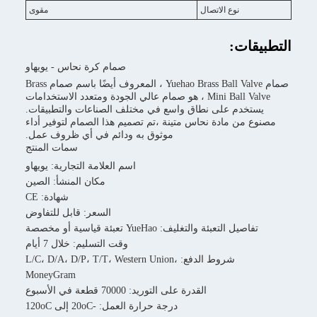
نوع الاتصال
مقوى
التطبيقات:
صمام كرة نحاس - يويهاو
صمام Yuehao Brass Ball Valve ، المعروف أيضًا باسم صمام Brass
Mini Ball Valve ، هو صمام عالي الجودة ومتعدد الاستخدامات
يستخدم على نطاق واسع في مختلف الصناعات والتطبيقات.
مصنوع من مادة نحاس متينة ،تم تصميم هذا الصمام لتوفير أداء
موثوق به ودائم في أي ظروف عمل.
سمات المنتج
اسم العلامة التجارية: يويهاو
مكان المنشأ: الصين
شهادة: CE
السعر: قابل للتفاوض
تفاصيل التعبئة والتغليف: YueHao تعبئة قياسية أو مخصصة
وقت التسليم: خلال 7 أيام
شروط الدفع: L/C، D/A، D/P، T/T، Western Union،
MoneyGram
القدرة على التوريد: 70000 قطعة في الأسبوع
درجة حرارة العمل: -20oC إلى 120oC