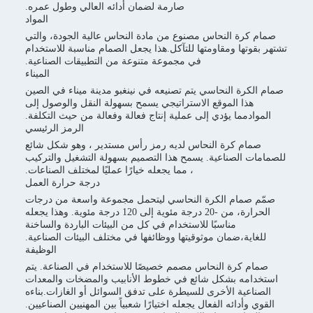
صارمة لضمان أدائه العالي وطول عمره.
المواد
صمام كرة النحاس مصنوع من مادة النحاس عالية الجودة، والتي
تشتهر بقوتها ومقاومتها للتآكل.هذا يجعل الصمام مناسبة للاستخدام
في مجموعة متنوعة من التطبيقات الصناعية.
الميناء
صمام الكرة النحاسي يتم تصنيعه في نينغبو مدينة ميناء في الصين
هذا الموقع الاستراتيجي يسمح بسهولة النقل والوصول إلى
الموادمما يؤدي إلى عملية إنتاج فعالة وفعالة من حيث التكلفة.
الرمز الرئيسي
صمام كرة النحاس لديه رمز رأس مستدير ، وهو شكل شائع
للصمامات الصناعية. يسمح هذا التصميم بسهولة التشغيل والتركيب
، مما يجعله خيارًا عمليًا لمختلف الصناعات.
درجة حرارة العمل
صمّم صمام الكرة النحاسي ليتحمل مجموعة واسعة من درجات
الحرارة، من -20 درجة مئوية إلى 120 درجة مئوية. وهذا يجعله
مناسبًا للاستخدام في كل من البيئات الباردة والساخنة
للغاية،ضمان موثوقيتها ووظائفها في مختلف البيئات الصناعية.
الوظيفة
صمام كرة النحاس مصمم خصيصًا للاستخدام في الصناعة. يتم
استخدامه بشكل شائع في خطوط الأنابيب والمضخات والمعدات
الصناعية الأخرى للسيطرة على تدفق السوائل أو الغازات.بناءه
القوي وأدائه الفعال يجعله اختيارًا شعبياً بين المهنيين الصناعيين.