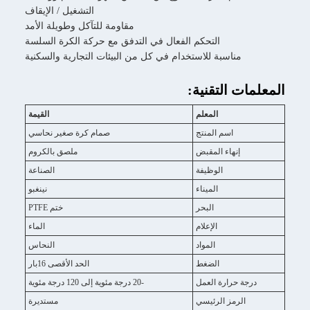
التشغيل / الإيقاف
مقاومة للتآكل وطويلة الأمد
التحكم الفعال في التدفق مع حركة الكرة السلسة
مناسبة للاستخدام في كل من البيئات التجارية والسكنية
المعلمات التقنية:
المعلم
القيمة
اسم المنتج
صمام كرة صغير نحاسي
إنهاء المقبض
ملصق بالكروم
الوظيفة
الصناعة
الميناء
نينغبو
البحر
ختم PTFE
الإعلام
الماء
المواد
النحاس
الضغط
الحد الأقصى 16بار
درجة حرارة العمل
-20 درجة مئوية إلى 120 درجة مئوية
الرمز الرئيسي
مستديرة