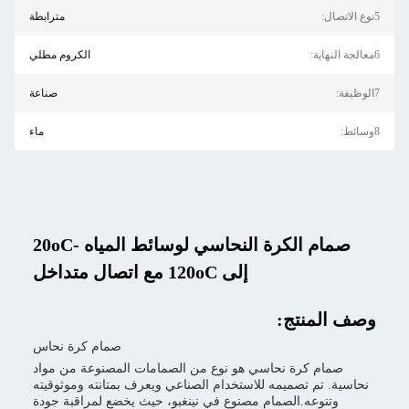
5نوع الاتصال:
مترابطة
6معالجة النهاية:
الكروم مطلي
7الوظيفة:
صناعة
8وسائط:
ماء
صمام الكرة النحاسي لوسائط المياه -20oC
إلى 120oC مع اتصال متداخل
وصف المنتج:
صمام كرة نحاس
صمام كرة نحاسي هو نوع من الصمامات المصنوعة من مواد
نحاسية. تم تصميمه للاستخدام الصناعي ويعرف بمتانته وموثوقيته
وتنوعه.الصمام مصنوع في نينغبو، حيث يخضع لمراقبة جودة