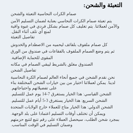
التعبئة والشحن:
صمام الكرات النحاسية التعبئة والشحن
يتم تعبئة صمام الكرات النحاسي بعناية لضمان التسليم الآمن
والآمن لعملائنا. يتم تغليف كل صمام بشكل فردي في عبوة واقية
لمنع أي تلف أثناء النقل.
تفاصيل التعبئة
كل صمام ملفوف بلفائف ليحميه من الاصطدام والخدوش
ثم يتم وضع الصمام الملفوف بالفقاعات في صندوق من الورق
المقوى للحماية الإضافية.
الصندوق مغلق بالشريط ليبقي الصمام في مكانه
تفاصيل الشحن
نحن نقدم الشحن في جميع أنحاء العالم لصمام الكرة النحاسية
لدينا. يمكن لعملائنا اختيار من بين خيارات الشحن المختلفة بناء
على تفضيلاتهم واحتياجاتهم.
الشحن القياسي: هذا الخيار يستغرق 7-14 يوم عمل للتسليم.
الشحن السريع: هذا الخيار يستغرق 3-5 أيام عمل للتسليم.
الشحن الدولي: هذا الخيار متاح للعملاء خارج الولايات المتحدة
ويمكن أن تختلف أوقات التسليم اعتمادا على بلد الوجهة.
بمجرد شحن الطلب، سيحصل العملاء على رقم تتبع لتتبع حزمتهم
وضمان التسليم في الوقت المناسب.