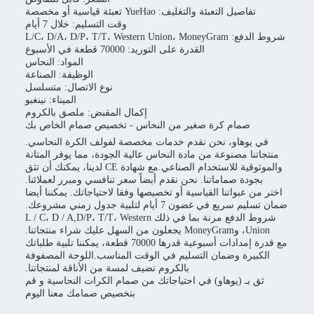
تفاصيل التعبئة والتغليف: YueHao تعبئة قياسية أو مخصصة
وقت التسليم: خلال 7 أيام
شروط الدفع: L/C، D/A، D/P، T/T، Western Union، MoneyGram
القدرة على التوريد: 70000 قطعة في الأسبوع
المواد: النحاس
الوظيفة: الصناعة
نوع الاتصال: متسلسل
الميناء: نينغبو
إكمال المقبض: ملصق بالكروم
صمام كرة صغير من النحاس - تخصيص صمام الخاص بك
في يوهاو، نحن نقدم خدمات مخصصة لفولف الكرة النحاسي.
منتجاتنا مصنوعة من مادة النحاس عالية الجودة، مما يوفر المتانة
والموثوقية للاستخدام الصناعي.مع شهادة CE لدينا، يمكنك أن تثق
بجودة صماماتنا. نحن نقدم أيضاً سعر تنافسي ومبرر لعملائنا.
اختر من عبواتنا القياسية أو تخصيصها وفقا لاحتياجاتك. يمكننا أيضا
ضمان تسليم سريع في غضون 7 أيام لتلبية جدول زمني مشروعك.
شروط الدفع مرنة بما في ذلك L / C، D / A,D/P، T/T، Western
Union، وMoneyGram يجعلون من السهل عليك شراء منتجاتنا.
مع قدرة إمدادات أسبوعية قدرها 70000 قطعة، يمكننا تلبية طلباتك
الكبيرة وضمان التسليم في الوقت المناسب.اللوحة المصفوفة
بالكروم تضيف لمسة من الأناقة لمنتجاتنا.
ثق بـ (يوهاو) في احتياجاتك من صمام الكرات النحاسية و قم
بتخصيص صمامك معنا اليوم