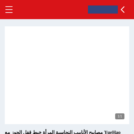
1
/1
YueHao مصابيح الأنابيب النحاسية المرأة خيط قفل الجوز مع