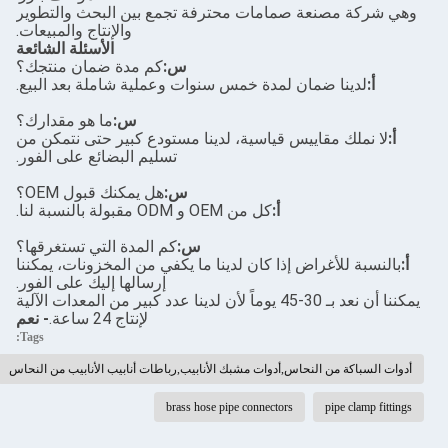
وهي شركة مصنعة صمامات محترفة تجمع بين البحث والتطوير
والإنتاج والمبيعات.
الأسئلة الشائعة
س:
كم مدة ضمان منتجك؟
أ:
لدينا ضمان لمدة خمس سنوات وعملية شاملة بعد البيع.
س:
ما هو مقدارك؟
أ:
لا نملك مقاييس قياسية، لدينا مستودع كبير حتى نتمكن من
تسليم البضائع على الفور.
س:
هل يمكنك قبول OEM؟
أ:
كل من OEM و ODM مقبولة بالنسبة لنا.
س:
كم المدة التي تستغرقها؟
أ:
بالنسبة للأغراض إذا كان لدينا ما يكفي من المخزونات، يمكننا
إرسالها إليك على الفور.
يمكننا أن نعد بـ 30-45 يوماً لأن لدينا عدد كبير من المعدات الآلية
لإنتاج 24 ساعة.
- نعم
Tags:
أدوات السباكة من النحاس,أدوات مشبك الأنابيب,رباطات أنابيب الأنابيب من النحاس
brass hose pipe connectors
pipe clamp fittings