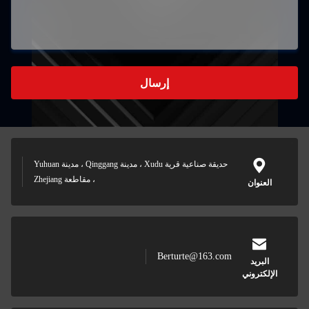
إرسال
حديقة صناعية قرية Xudu ، مدينة Qinggang ، مدينة Yuhuan
، مقاطعة Zhejiang
العنوان
Berturte@163.com
البريد
الإلكتروني