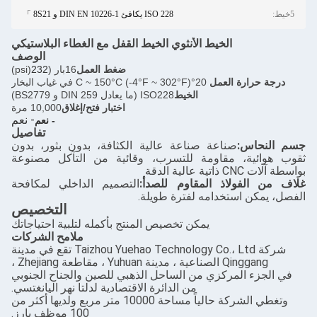
5خيط:
ISO 228 يكافئ DIN EN 10226-1 و 8S21 」
الخيط الأنثوي الخيط القفل مع الغطاء البلاستيكي
الوصف
ضغط العمل
16بار (
232
(psi)
درجة حرارة العمل
20°C ~ 150°C (-4°F ~ 302°F) في غياب البخار
الخيط
ISO228 (ما يعادل DIN 259 و BS2779)
اختبار فتح/إغلاق
10,000 مرة
- نعم
- نعم
تفاصيل
جسم النحاس:
صناعة صناعة عالية الكثافة، بدون بثور، بدون
ثقوب هوائية، مقاومة للتسرب، وقائية من التآكل مصنوعة
بواسطة آلات CNC ذاتية عالية الدقة
غلاف من الفولاذ المقاوم للصدأ:
التصميم الداخلي لمكافحة
الفصل، يمكن استخدامه لفترة طويلة.
التخصيص
يمكن تخصيص المنتج بأكمله لتلبية احتياجاتك
ملامح الشركات
شركة Taizhou Yuehao Technology Co.، Ltd تقع في مدينة
Qinggang الصناعية ، مدينة Yuhuan ، مقاطعة Zhejiang ،
في الجزء المركزي من الساحل الذهبي للصين والجناح الجنوبي
من الدائرة الاقتصادية لدلتا نهر اليانغتسي.
وتغطي الشركة حالياً مساحة 10000 متر مربع ولديها أكثر من
100 موظف بارز.