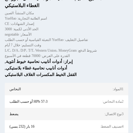
الغطاء البلاستيكي
مكان المنشأ: الصين
اسم العلامة التجارية: YueHao
إصدار الشهادات: CE
الحد الأدنى لكمية: 3000
الأسعار: negotiable
تفاصيل التغليف: YueHao التعبئة القياسية أو حسب الطلب
وقت التسليم: خلال 7 أيام
شروط الدفع: L/C، D/A، D/P، T/T، Western Union، MoneyGram
القدرة على العرض: 70000 قطعة في الأسبوع
إبراز:
أدوات أنابيب نحاسية خيوط أنثوية
,
أدوات أنابيب نحاسية غطاء بلاستيكي
,
القفل الخيط المكسرات الغلاف البلاستيكي
1المواد:
النحاس
2مادة النحاس:
HPb 57-3 أو حسب الطلب
3نوع الاتصال:
يضعط
4تصنيف الضغط:
16 بار (232 بسي)