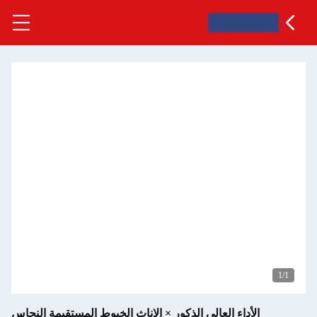
1
/1
الأداء العالي الذكور × الإناث الخيوط المستقيمة النحاس