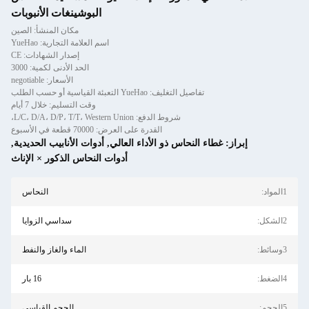
البوشينغات الأنبوبات
مكان المنشأ: الصين
اسم العلامة التجارية: YueHao
إصدار الشهادات: CE
الحد الأدنى لكمية: 3000
الأسعار: negotiable
تفاصيل التغليف: YueHao التعبئة القياسية أو حسب الطلب
وقت التسليم: خلال 7 أيام
شروط الدفع: L/C، D/A، D/P، T/T، Western Union،
القدرة على العرض: 70000 قطعة في الأسبوع
إبراز:
غطاء النحاس ذو الأداء العالي
,
أدوات الأنابيب الحديدية
,
أدوات النحاس الذكور × الإناث
1المواد:
النحاس
2الشكل:
سداسي الزوايا
3وسائط:
الماء والغاز والنفط
4الضغط:
16 بار
5الحجم:
الحجم القياسي