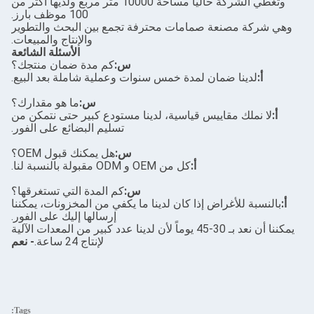
وتغطي الشركة حالياً مساحة 10000 متر مربع ولديها أكثر من
100 موظف بارز.
وهي شركة مصنعة صمامات محترفة تجمع بين البحث والتطوير
والإنتاج والمبيعات.
الأسئلة الشائعة
س:
كم مدة ضمان منتجك؟
أ:
لدينا ضمان لمدة خمس سنوات وعملية شاملة بعد البيع.
س:
ما هو مقدارك؟
أ:
لا نملك مقاييس قياسية، لدينا مستودع كبير حتى نتمكن من
تسليم البضائع على الفور.
س:
هل يمكنك قبول OEM؟
أ:
كل من OEM و ODM مقبولة بالنسبة لنا.
س:
كم المدة التي تستغرقها؟
أ:
بالنسبة للأغراض إذا كان لدينا ما يكفي من المخزونات، يمكننا
إرسالها إليك على الفور.
يمكننا أن نعد بـ 30-45 يوماً لأن لدينا عدد كبير من المعدات الآلية
لإنتاج 24 ساعة.
- نعم
Tags: