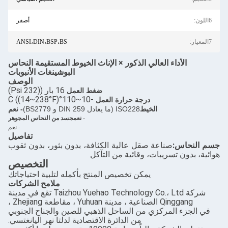
6اللون:
أصفر
7المعيار:
ANSI،DIN،BSP،BS
الأداء العالي الذكور × الإناث الخيوط المستقيمة النحاس
البوشينغات الأنبوبات
الوصف
16 بار ((232 Psi)
ضغط العمل
-10~110°C ((14~238°F)
درجة حرارة العمل
الخيط
ISO228 (ما يعادل DIN 259 و BS2779)
- نعم
- نعم
جسد من النحاس المجوهر
- نعم
تفاصيل
جسم النحاس:
صناعة صقل عالية الكثافة، بدون بثور، بدون ثقوب
هوائية، بدون تسريبات، وقائية من التآكل
التخصيص
يمكن تخصيص المنتج بأكمله لتلبية احتياجاتك
ملامح الشركات
شركة Taizhou Yuehao Technology Co.، Ltd تقع في مدينة
Qinggang الصناعية ، مدينة Yuhuan ، مقاطعة Zhejiang ،
في الجزء المركزي من الساحل الذهبي للصين والجناح الجنوبي
من الدائرة الاقتصادية لدلتا نهر اليانغتسي.