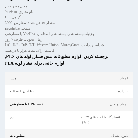
محل منبع: چین
نام تجاری: YueHao
گواهی: CE
مقدار حداقل تعداد سفارش: 3000
قیمت: negotiable
جزئیات بسته بندی: بسته بندی استاندارد YueHao یا سفارشی
زمان تحویل: ظرف 7 روز
شرایط پرداخت: L/C، D/A، D/P، T/T، Western Union، MoneyGram
قابلیت ارائه: هفت هزار تا در هفته
برجسته کردن:
لوازم مطبوعات مس فشار
,
لوله های PEX
,
لوازم جانبی برای فشار لوله PEX
1مواد:
مس
2اندازه:
1/2 اینچ x 16-2.0
3مواد برنجی:
HPb 57-3 یا سفارشی
4سازگار با لوله های Pex و
آره
PVC:
5نوع اتصال:
مطبوعات