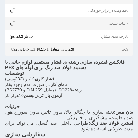
6مقاومت در برابر خوردگی:
آره
7اثبات نشت:
آره
8درجه بندی فشار:
16 بار (232 psi)
9نخ:
ISO 228 "معادل DIN EN 10226-1 و 8S21"
فانکشن فشرده سازی رشته ی فشار مستقیم لوازم جانبی با
دستبند فولاد ضد زنگ برای لوله های PEX
توضیحات
فشار کاری
16بار (
232
پسی)
دمای کار
در صورت عدم وجود بخار
رشته
ISO228 (معادل DIN 259 و BS2779)
آزمون باز کردن/بستن
10هزار بار
جزئیات
بدن مس:
تخته سازي با چگالي بالا، بدون تاثير، بدون سوراخ هوا،
ضد رطوبت، پيشگيري از خوردگي
آستین فولاد ضد زنگ:
طراحی داخلی ضد گسل، می تواند برای
مدت طولانی استفاده شود.
سفارشی سازی