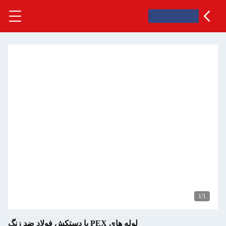
1
/1
لوله های PEX با دستکش فولاد ضد زنگ