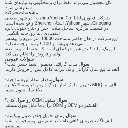
کل محصول می تواند فقط برای پاسخگویی به نیازهای شما
سفارشی شود.
مشخصات شرکت
شرکت فناوری Taizhou Yuehao Co، Ltd در شهر صنعتی
Qinggang، شهر Yuhuan، استان Zhejiang واقع شده است.
در قسمت مرکزی ساحل طلایی چین و جناح جنوبی دایره
اقتصادی دلتا رودخانه یانگسی.
این شرکت در حال حاضر مساحت 10000 متر مربع را پوشش
می دهد و بیش از 100 کارمند برجسته دارد.
این یک تولید کننده شیر حرفه ای است که تحقیقات و توسعه،
تولید و فروش را ادغام می کند.
سوالات عمومی
سوال:
مدت گارانتی محصول شما چقدر است؟
الف:
ما پنج سال گارانتی و یک فرآیند کامل پس از فروش داریم.
سوال:
مقدار سفارش شما چيه؟
الف:
ما MOQ نداریم. ما یک انبار بزرگ داریم تا بتونیم کالاها رو
بلافاصله تحویل بدیم.
سوال:
ميتوني OEM رو قبول کني؟
الف:
هر دو OEM و ODM برای ما قابل قبول هستند.
سوال:
زمان تحویل چقدر طول میکشه؟
الف:
اگه ذخيره ي کافي داشته باشيم مي تونيم فوراً به شما
بفرستيم