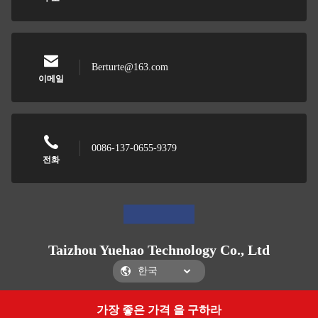
Berturte@163.com
이메일
0086-137-0655-9379
전화
Taizhou Yuehao Technology Co., Ltd
가장 좋은 가격 을 구하라
Get a Quote
Taizhou Yuehao Technology Co., Ltd