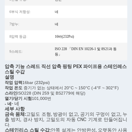
6부식 저항성:
네
7방누:
네
8압력 등급:
16바(232Psi)
ISO 228 「DIN EN 10226-1 및 8S21과 동
9스레드:
등」
압축 기능 스레드 직선 압축 핑팅 PEX 파이프용 스테인레스
스틸 수갑
설명
작업 압력
16bar (
232
psi)
작업 온도
증기가 없는 상태에서 20°C ~ 150°C (-4°F ~ 302°F)
스라인
ISO228 (DIN 259 및 BS2779에 해당)
열기/닫기 시험
101,000번
- 네
- 네
세부 사항
금속 몸체:
고밀도 조형, 방광이 없고, 공기의 구멍이 없고, 누
출 방지, 경사 방지, 고밀도의 자동 CNC 기계로 만들어집니
다.
스테인리스 스틸 수갑:
안쪽 설계는 안방완성, 오랫동안 사용