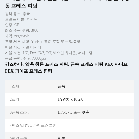
동 프레스 피팅
원래 장소: 중국
브랜드 이름: YueHao
인증: CE
최소 주문 수량: 3000
가격: negotiable
포장 세부 사항: YueHao 표준 포장 또는 맞춤형
배달 시간: 7 일 이내에
지불 조건: L/C, D/A, D/P, T/T, 웨스턴 유니온, 머니그램
공급 능력: 주 당 70000pcs
강조하다:
압축 청동 프레스 피팅
,
금속 프레스 피팅 PEX 파이프
,
PEX 파이프 프레스 핑팅
1소재:
금속
2크기:
1/2인치 x 16-2.0
3금속 소재:
HPb 57-3 또는 맞춤
4펙스 및 PVC 파이프와 호환:
네
5연결 유형:
언론