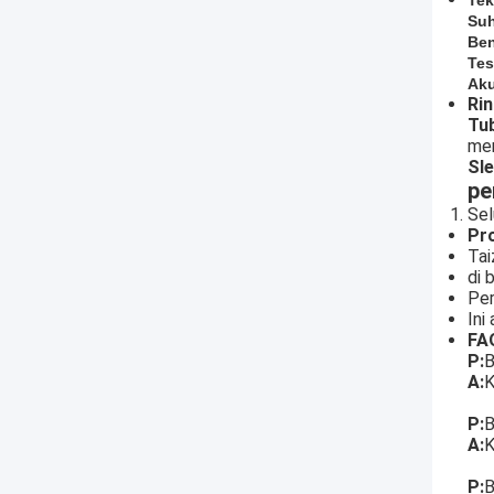
Tek
Suh
Be
Te
Aku
Rin
Tu
men
Sle
pe
Sel
Pro
Tai
di 
Per
Ini
FA
P:
B
A:
K
P:
B
A:
K
P:
B