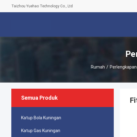
Taizhou Yuehao Technology Co., Ltd
Pe
Rumah
/
Perlengkapan
Semua Produk
Fi
Katup Bola Kuningan
Katup Gas Kuningan