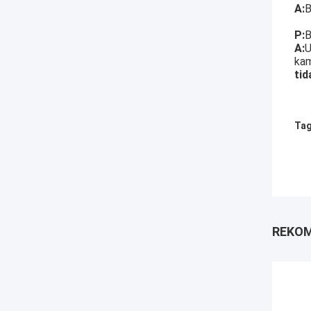
A:
B
P:
B
A:
U
kam
tid
Tag
REKOM