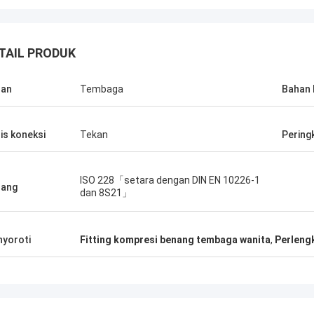
TAIL PRODUK
han
Tembaga
Bahan 
is koneksi
Tekan
Pering
ISO 228「setara dengan DIN EN 10226-1
nang
dan 8S21」
yoroti
Fitting kompresi benang tembaga wanita
,
Perleng