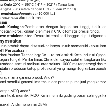
anan Kerja
16bar (
232
(psi)
u Kerja
20°C ~ 150°C (-4°F ~ 302°F) Tanpa Uap
nang
ISO228 (setara dengan DIN 259 dan BS2779)
s pembukaan/penutupan
10,000 kali
Aku tidak tahu.
 tidak tahu.
cian
buh Kuningan:
Pembuatan dengan kepadatan tinggi, tidak ad
cegah korosi, dibuat oleh mesin CNC otomatis presisi tinggi.
eve stainless steel:
Desain internal anti longgar, dapat digunak
nyesuaian
uruh produk dapat disesuaikan hanya untuk memenuhi kebutuhan
fil Perusahaan
zhou Yuehao Technology Co., Ltd terletak di Kota Industri Qingga
bagian tengah Pantai Emas China dan sayap selatan Lingkaran Ek
usahaan saat ini meliputi area seluas 10000 meter persegi dan me
 adalah produsen katup profesional yang mengintegrasikan peneli
Q
erapa lama garansi produk Anda?
ami memiliki garansi lima tahun dan proses purna jual yang kompr
erapa MOQ Anda?
ami tidak memiliki MOQ. Kami memiliki gudang besar sehingga k
isakah Anda menerima OEM?