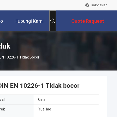
Indonesian
eo
Hubungi Kami
Quote Request
Suatu
duk
EN 10226-1 Tidak Bocor
DIN EN 10226-1 Tidak bocor
sal
Cina
rek
YueHao