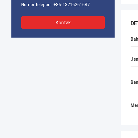
Nomor telepon :
+86-13216261687
Kontak
DE
Ba
Jen
Be
Men