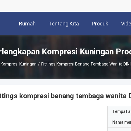
Rumah
Tentang Kita
Produk
Vid
rlengkapan Kompresi Kuningan Pro
 Kompresi Kuningan
/
Fittings Kompresi Benang Tembaga Wanita DIN 
ttings kompresi benang tembaga wanita 
Tempat a
Nama me