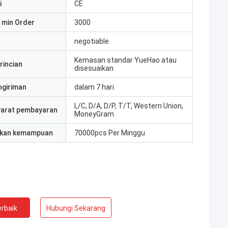
i
CE
 min Order
3000
negotiable
Kemasan standar YueHao atau
rincian
disesuaikan
ngiriman
dalam 7 hari
L/C, D/A, D/P, T/T, Western Union,
yarat pembayaran
MoneyGram
kan kemampuan
70000pcs Per Minggu
rbaik
Hubungi Sekarang