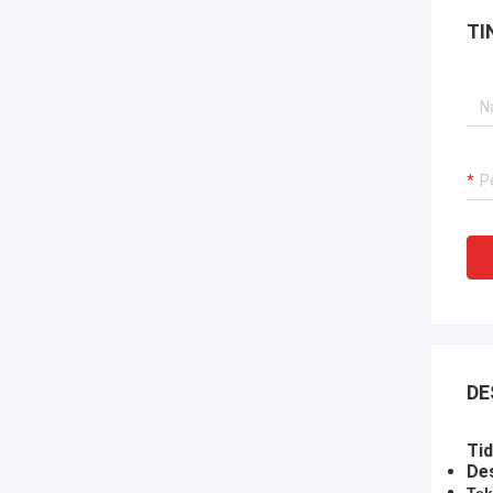
TI
DE
Tid
Des