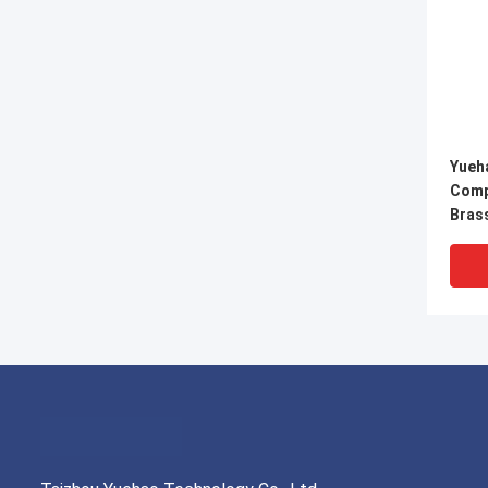
Yueh
Comp
Brass
Samb