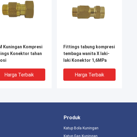
M Kuningan Kompresi
Fittings tabung kompresi
tings Konektor tahan
tembaga wanita X laki-
osi
laki Konektor 1,6MPa
Harga Terbaik
Harga Terbaik
Produk
Katup Bola Kuningan
Katup Gas Kuningan