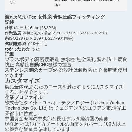
5糸:
る』
漏れがないTee 女性糸 青銅圧縮フィッティング
記述
仕事 の 圧力
16bar (
232
PSI)
作業温度
蒸気がない場合 20°C ~ 150°C (-4°F ~ 302°F)
糸
ISO228 (DIN 259とBS2779と同等)
試験開始/終了
10千回も
わかった
わかった
詳細
ブラスボディ:
高密度鍛造 無水栓 無空気孔 漏れ防止 腐食
防止 高精度自動CNC機械で製造
ステンレス鋼のカーブ:
内部設計は解散防止で 長時間使用
できます
カスタマイズ
製品全体が,あなたのニーズを満たすようにカスタマイズ
することができます.
企業プロファイル
株式会社タイ州・ユヘオ・テクノロジー (Taizhou Yuehao
Technology Co., Ltd) は,チェジアン省のユフアン市,清光工
業都市に位置し,
中国黄金海岸の中央部と長江デルタ経済圏の南側.
現在,同社は1万平方メートルの面積をカバーし,100人以上
の優秀な従業員を擁しています.