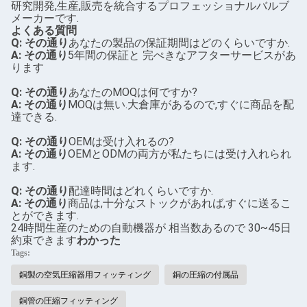
研究開発,生産,販売を統合するプロフェッショナルバルブ
メーカーです.
よくある質問
Q: その通り
あなたの製品の保証期間はどのくらいですか.
A: その通り
5年間の保証と 完ぺきなアフターサービスがあ
ります
Q: その通り
あなたのMOQは何ですか?
A: その通り
MOQは無い.大倉庫があるので,すぐに商品を配
達できる.
Q: その通り
OEMは受け入れるの?
A: その通り
OEMとODMの両方が私たちには受け入れられ
ます.
Q: その通り
配達時間はどれくらいですか.
A: その通り
商品は,十分なストックがあれば,すぐに送るこ
とができます.
24時間生産のための自動機器が 相当数あるので 30~45日
約束できます
わかった
Tags:
銅製の空気圧縮器用フィッティング
銅の圧縮の付属品
銅管の圧縮フィッティング