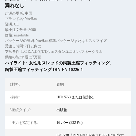
漏れなし
起源の場所: 中国
ブランド名: YueHao
証明: CE
最小注文数量: 3000
価格: negotiable
パッケージの詳細: YueHao 標準パッケージまたはカスタマイズ
受渡し時間: 7日以内に
支払条件: L/C,D/A,D/P,T/T,ウェスタンユニオン,マネーグラム
供給の能力: 週に7万個
ハイライト:
女性用スレッドの銅製圧縮フィッティング
,
銅製圧縮フィッティング DIN EN 10226-1
1材料:
青銅
2銅材:
HPb 57-3 または個別化
3接続タイプ:
出版物
4圧力を指定する:
16 バー (232 Psi)
ISO 228『DIN EN 10226-1と8S21に相当す