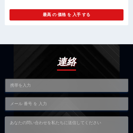
最高 の 価格 を 入手 する
連絡