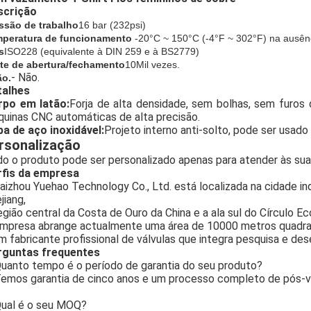
scrição
ssão de trabalho
16 bar (
232
psi)
peratura de funcionamento
-20°C ~ 150°C (-4°F ~ 302°F) na ausên
s
ISO228 (equivalente à DIN 259 e à BS2779)
te de abertura/fechamento
10Mil vezes.
- Não.
ão.
talhes
rpo em latão:
Forja de alta densidade, sem bolhas, sem furos d
uinas CNC automáticas de alta precisão.
a de aço inoxidável:
Projeto interno anti-solto, pode ser usad
rsonalização
o o produto pode ser personalizado apenas para atender às su
rfis da empresa
aizhou Yuehao Technology Co., Ltd. está localizada na cidade ind
jiang,
egião central da Costa de Ouro da China e a ala sul do Círculo 
mpresa abrange actualmente uma área de 10000 metros quadr
m fabricante profissional de válvulas que integra pesquisa e de
rguntas frequentes
uanto tempo é o período de garantia do seu produto?
emos garantia de cinco anos e um processo completo de pós-v
ual é o seu MOQ?