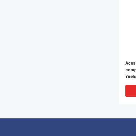
Aces
comp
Yueh
tubos
Cone