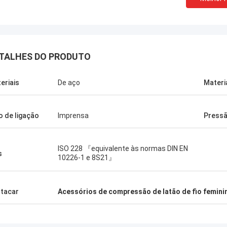
TALHES DO PRODUTO
eriais
De aço
Materi
o de ligação
Imprensa
Pressã
ISO 228 『equivalente às normas DIN EN
s
10226-1 e 8S21』
tacar
Acessórios de compressão de latão de fio femini