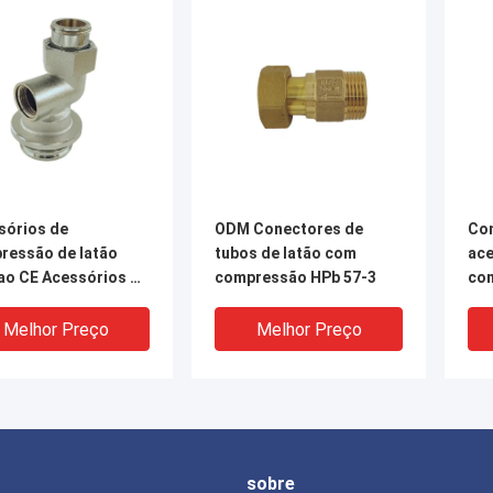
sórios de
ODM Conectores de
Co
ressão de latão
tubos de latão com
ace
ao CE Acessórios de
compressão HPb 57-3
com
 de latão Bsp
OEM
xão
co
Melhor Preço
Melhor Preço
sobre