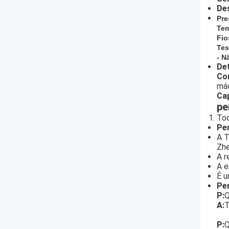
De
Pre
Tem
Fio
Tes
- N
De
Co
máq
Cap
pe
Tod
Pe
A T
Zhe
A r
A e
É u
Pe
P:
Q
A:
T
P:
Q