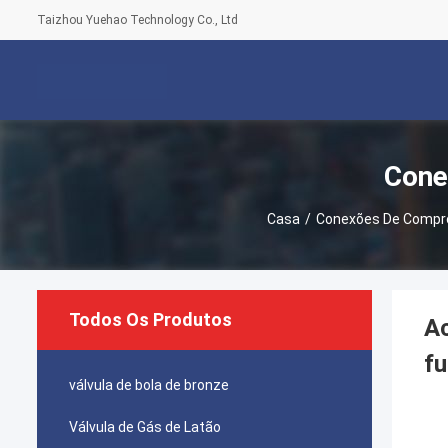
Taizhou Yuehao Technology Co., Ltd
Cone
Casa
/
Conexões De Compr
Todos Os Produtos
Ac
f
válvula de bola de bronze
Válvula de Gás de Latão