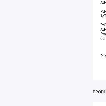
A:
N
P:
P
A:
T
P:
Q
A:
P
Pod
de 
Eti
PROD