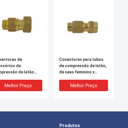
nectores de
Conectores para tubos
ssórios de
de compressão de latão,
pressão de latão
de sexo feminino x
 resistentes à
masculino, de 1,6 MPa
rrosão
Melhor Preço
Melhor Preço
Produtos