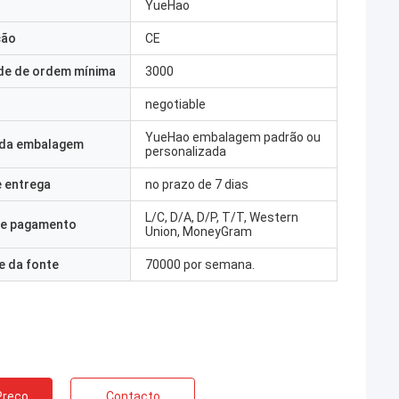
YueHao
ção
CE
de de ordem mínima
3000
negotiable
YueHao embalagem padrão ou
 da embalagem
personalizada
 entrega
no prazo de 7 dias
L/C, D/A, D/P, T/T, Western
e pagamento
Union, MoneyGram
e da fonte
70000 por semana.
Preço
Contacto