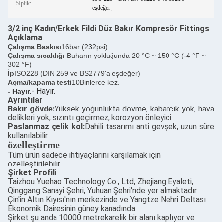
5İplik:
eşdeğer」
3/2 inç Kadın/Erkek Fildi Düz Bakır Kompresör Fittings
Açıklama
Çalışma Baskısı
16bar (
232
psi)
Çalışma sıcaklığı
Buharın yokluğunda 20 °C ~ 150 °C (-4 °F ~
302 °F)
İp
ISO228 (DIN 259 ve BS2779'a eşdeğer)
Açma/kapama testi
10Binlerce kez.
- Hayır.
- Hayır.
Ayrıntılar
Bakır gövde:
Yüksek yoğunlukta dövme, kabarcık yok, hava
delikleri yok, sızıntı geçirmez, korozyon önleyici.
Paslanmaz çelik kol:
Dahili tasarımı anti gevşek, uzun süre
kullanılabilir.
özelleştirme
Tüm ürün sadece ihtiyaçlarını karşılamak için
özelleştirilebilir.
Şirket Profili
Taizhou Yuehao Technology Co., Ltd, Zhejiang Eyaleti,
Qinggang Sanayi Şehri, Yuhuan Şehri'nde yer almaktadır.
Çin'in Altın Kıyısı'nın merkezinde ve Yangtze Nehri Deltası
Ekonomik Dairesinin güney kanadında.
Şirket şu anda 10000 metrekarelik bir alanı kaplıyor ve