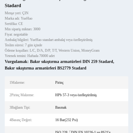
Stadard
Menşe yeri: ÇIN
Marka adı: YueHao
Sertifika: CE
Min sipariş miktarı: 3000
Fiyat: negotiable
Ambalaj bilgileri: YueHao standart ambalaj veya özelleştirilmiş
Teslim süresi: 7 gün içinde
Ödeme koşulları: L/C, D/A, D/P, T/T, Western Union, MoneyGram
Yetenek temini: Haftada 70000 adet
Vurgulamak:
Bakır sıkıştırma armatürleri DIN 259 Stadard
,
Bakır sıkıştırma armatürleri BS2779 Stadard
1Malzeme:
Pirinç
2Pirinç Malzeme:
HPb 57-3 veya özelleştirilmiş
3Bağlantı Tipi:
Basmak
4Basınç Değeri:
16 Bar(232 Psi)
ISO 228「DIN EN 10226-1 ve 8S21'e