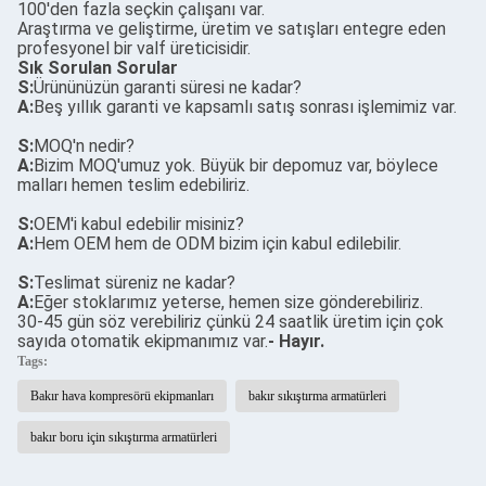
100'den fazla seçkin çalışanı var.
Araştırma ve geliştirme, üretim ve satışları entegre eden
profesyonel bir valf üreticisidir.
Sık Sorulan Sorular
S:
Ürününüzün garanti süresi ne kadar?
A:
Beş yıllık garanti ve kapsamlı satış sonrası işlemimiz var.
S:
MOQ'n nedir?
A:
Bizim MOQ'umuz yok. Büyük bir depomuz var, böylece
malları hemen teslim edebiliriz.
S:
OEM'i kabul edebilir misiniz?
A:
Hem OEM hem de ODM bizim için kabul edilebilir.
S:
Teslimat süreniz ne kadar?
A:
Eğer stoklarımız yeterse, hemen size gönderebiliriz.
30-45 gün söz verebiliriz çünkü 24 saatlik üretim için çok
sayıda otomatik ekipmanımız var.
- Hayır.
Tags:
Bakır hava kompresörü ekipmanları
bakır sıkıştırma armatürleri
bakır boru için sıkıştırma armatürleri