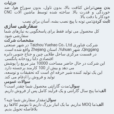
جزئیات
بدن مس:
تراش کثافت بالا، بدون تاول، بدون سوراخ هوا، ضد
خوردگی و قدرت بالا. ساخته شده توسط ماشین آلات CNC
خودکار با دقت بالا.
ثابت کردن:
مي تونه با پیچ نصب بشه، آسان براي نصب
سفارشی سازی
کل محصول می تواند فقط برای پاسخگویی به نیازهای شما
سفارشی شود.
مشخصات شرکت
شرکت فناوری Taizhou Yuehao Co، Ltd در شهر صنعتی
Qinggang، شهر Yuhuan، استان Zhejiang واقع شده است.
در قسمت مرکزی ساحل طلایی چین و جناح جنوبی دایره
اقتصادی دلتا رودخانه یانگسی.
این شرکت در حال حاضر مساحت 10000 متر مربع را پوشش
می دهد و بیش از 100 کارمند برجسته دارد.
این یک تولید کننده شیر حرفه ای است که تحقیقات و توسعه،
تولید و فروش را ادغام می کند.
سوالات عمومی
سوال:
مدت گارانتی محصول شما چقدر است؟
الف:
ما پنج سال گارانتی و یک فرآیند کامل پس از فروش داریم.
سوال:
مقدار سفارش شما چيه؟
الف:
ما MOQ نداریم. ما یک انبار بزرگ داریم تا بتونیم کالاها رو
بلافاصله تحویل بدیم.