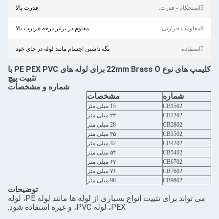
5استحکام - قدرت:
قدرت بالا
6مقاومت حرارتی:
مقاوم در برابر درجه حرارت بالا
7استفاده:
نگه داشتن اجسام مانند لوله در جای خود
کلیمپ های نوع 22mm Brass O برای لوله های PE PEX PVC با
تثبیت پیچ
شماره و مشخصات
شماره
مشخصات
CB1502
15 میلی متر
CB2202
۲۲ میلی متر
CB2802
28 میلی متر
CB3502
۳۵ میلی متر
CB4202
42 میلی متر
CB5402
۵۴ میلی متر
CB6702
۶۷ میلی متر
CB7602
۷۶ میلی متر
CB9802
98 میلی متر
توضیحات
می تواند برای تثبیت انواع بسیاری از لوله ها مانند لوله PE، لوله
PEX، لوله PVC، و غیره استفاده شود.