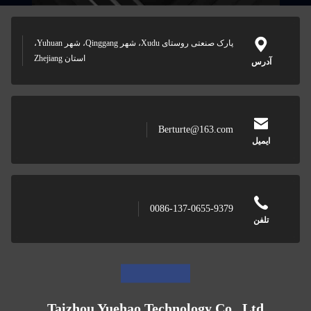
پارک صنعتی روستای Xudu، شهر Qinggang، شهر Yuhuan،
استان Zhejiang
آدرس
Berturte@163.com
ایمیل
0086-137-0655-9379
تلفن
Taizhou Yuehao Technology Co., Ltd