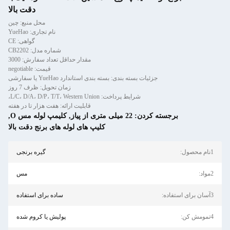
دقت بالا
محل منبع: چین
نام تجاری: YueHao
گواهی: CE
شماره مدل: CB2202
مقدار حداقل تعداد سفارش: 3000
قیمت: negotiable
جزئیات بسته بندی: بسته بندی استاندارد YueHao یا سفارشی
زمان تحویل: ظرف 7 روز
شرایط پرداخت: L/C، D/A، D/P، T/T، Western Union،
قابلیت ارائه: هفت هزار تا در هفته
برجسته کردن:
22 میلی متری از پیاز
,
کلیمپ لوله مس O
,
کلیپ های لوله های برنج دقت بالا
1نام محصول:
گیره برنجی
2مواد:
مس
3آسان برای استفاده:
ساده برای استفاده
4تمومش کن:
پولیش یا کروم شده