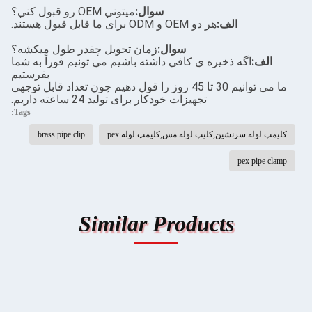
سوال:
ميتوني OEM رو قبول کني؟
الف:
هر دو OEM و ODM برای ما قابل قبول هستند.
سوال:
زمان تحویل چقدر طول میکشه؟
الف:
اگه ذخيره ي کافي داشته باشيم مي تونيم فوراً به شما
بفرستيم
ما می توانیم 30 تا 45 روز را قول دهیم چون تعداد قابل توجهی
تجهیزات خودکار برای تولید 24 ساعته داریم.
Tags:
کلیمپ لوله سرنشین,کلیپ لوله مس,کلیمپ لوله pex
brass pipe clip
pex pipe clamp
Similar Products