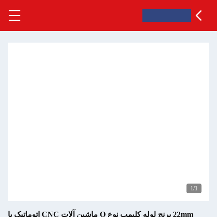
1
/1
22mm برنج لوله کلیمپ نوع O ماشین آلات CNC اتوماتیک با