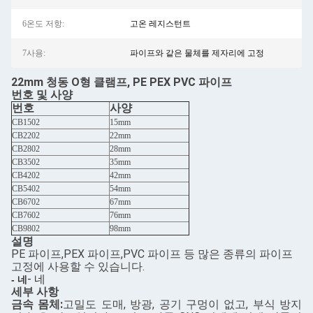
6온도 저항:
고온 레지스턴트
7사용:
파이프와 같은 물체를 제자리에 고정
22mm 청동 O형 클램프, PE PEX PVC 파이프
번호 및 사양
번호
사양
CB1502
15mm
CB2202
22mm
CB2802
28mm
CB3502
35mm
CB4202
42mm
CB5402
54mm
CB6702
67mm
CB7602
76mm
CB9802
98mm
설명
PE 파이프,PEX 파이프,PVC 파이프 등 많은 종류의 파이프
고정에 사용할 수 있습니다.
- 네
- 네
세부 사항
금속 몸체:
고밀도 도매, 방광, 공기 구멍이 없고, 부식 방지