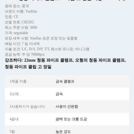
원래 장소: 중국
브랜드 이름: YueHao
인증: CE
모델 번호: CB2202
최소 주문 수량: 3000
가격: negotiable
포장 세부 사항: YueHao 표준 포장 또는 맞춤형
배달 시간: 7 일 이내에
지불 조건: L/C, D/A, D/P, T/T, 웨스턴 유니온, 머니그램
공급 능력: 주 당 70000pcs
강조하다:
22mm 청동 파이프 클램프
,
오형의 청동 파이프 클램프
,
청동 파이프 클립 고 정밀
1제품 이름:
금속 클램프
2소재:
금속
3사용하기가 쉽습니다:
사용이 간편함
4끝내:
광택 또는 크롬 도금
5힘:
높은 강도