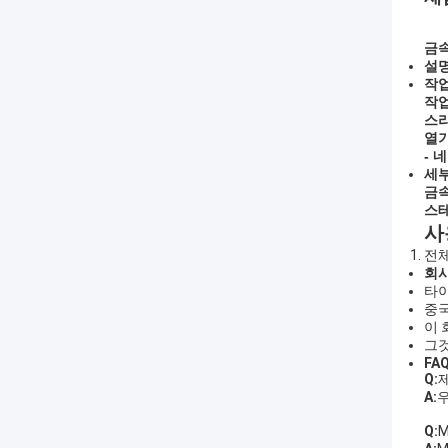
금속
설
작업
작업
스
열기
- 네
세부
금속
스테
사
전체
회
타이
중국
이 
그것
FA
Q:
A:
Q: