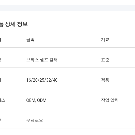
품 상세 정보
재
금속
기교
상
브라스 셀프 컬러
표준
기
적용
16/20/25/32/40
비스
작업 압력
OEM, ODM
본
무료로요