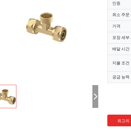
인증
최소 주문
가격
포장 세부
배달 시간
지불 조건
공급 능력
최고의