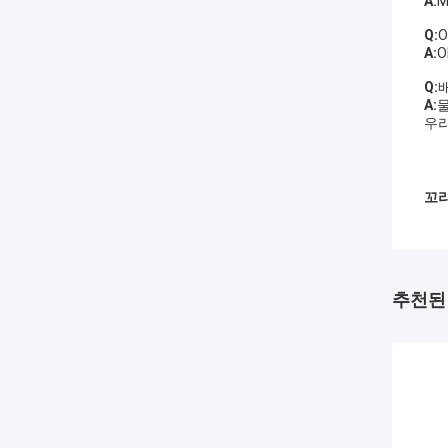
A:
M
Q:
A:
O
Q:
A:
우리
꼬리
추천된