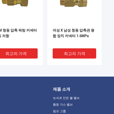
M 청동 압축 픽팅 커넥터
여성 X 남성 청동 압축관 융
식 저항
합 장치 커넥터 1.6MPa
최고의 가격
최고의 가격
제품 소개
놋쇠로 만든 볼 밸브
황동 가스 밸브
펌프 그룹