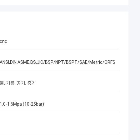
cnc
ANSI,DIN,ASME,BS,JIC/BSP/NPT/BSPT/SAE/Metric/ORFS
물, 기름, 공기, 증기
1.0-1.6Mpa (10-25bar)