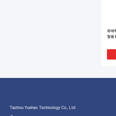
유에하
청동 
Taizhou Yuehao Technology Co., Ltd