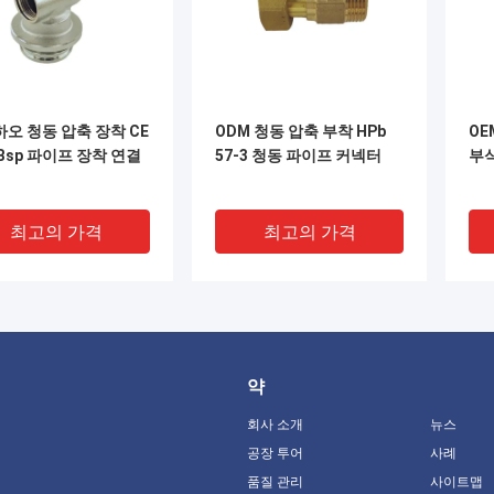
오 청동 압축 장착 CE
ODM 청동 압축 부착 HPb
OE
Bsp 파이프 장착 연결
57-3 청동 파이프 커넥터
부
최고의 가격
최고의 가격
약
회사 소개
뉴스
공장 투어
사례
품질 관리
사이트맵