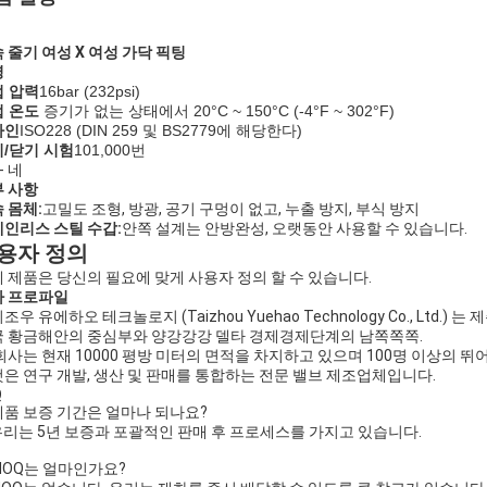
 줄기 여성 X 여성 가닥 픽팅
명
 압력
16bar (
232
psi)
 온도
증기가 없는 상태에서 20°C ~ 150°C (-4°F ~ 302°F)
라인
ISO228 (DIN 259 및 BS2779에 해당한다)
/닫기 시험
101,000번
- 네
 사항
 몸체:
고밀도 조형, 방광, 공기 구멍이 없고, 누출 방지, 부식 방지
인리스 스틸 수갑:
안쪽 설계는 안방완성, 오랫동안 사용할 수 있습니다.
용자 정의
 제품은 당신의 필요에 맞게 사용자 정의 할 수 있습니다.
사 프로파일
조우 유에하오 테크놀로지 (Taizhou Yuehao Technology Co., L
 황금해안의 중심부와 양강강강 델타 경제경제단계의 남쪽쪽쪽.
회사는 현재 10000 평방 미터의 면적을 차지하고 있으며 100명 이상의 
은 연구 개발, 생산 및 판매를 통합하는 전문 밸브 제조업체입니다.
Q
제품 보증 기간은 얼마나 되나요?
우리는 5년 보증과 포괄적인 판매 후 프로세스를 가지고 있습니다.
MOQ는 얼마인가요?