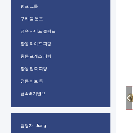
펌프 그룹
구리 물 분포
금속 파이프 클램프
황동 파이프 피팅
황동 프레스 피팅
황동 압축 피팅
청동 비브 콕
급속배기밸브
담당자 :
Jiang