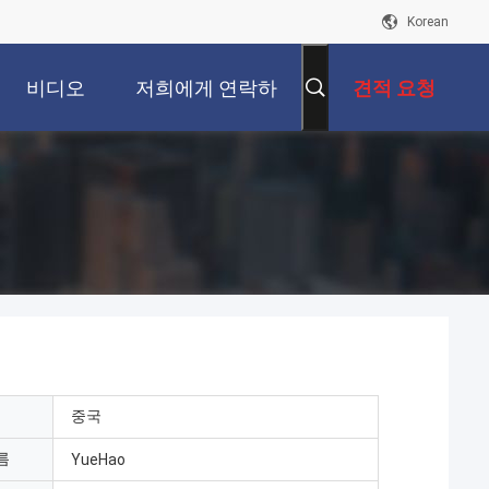
Korean
비디오
저희에게 연락하
견적 요청
십시오
중국
름
YueHao