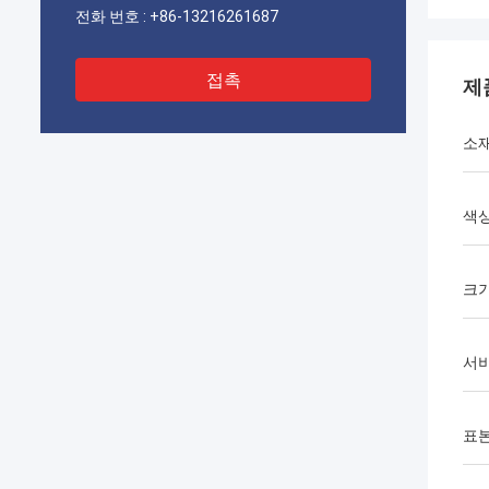
전화 번호 :
+86-13216261687
접촉
제
소
색
크
서
표