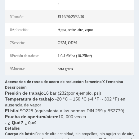
c
5Tamaño:
El 16/20/25/32/40
6Aplicación:
Agua, aceite, aire, vapor
7Servicio:
OEM, ODM
8Presión de trabajo:
1.0-1.6Mpa (10-25bar)
9Muestra:
para gratis
Accesorios de rosca de acero de reducción femenina X femenina
Descripción
Presión de trabajo
16 bar (
232
(por ejemplo, psi)
Temperatura de trabajo
-20 °C ~ 150 °C (-4 °F ~ 302 °F) en
ausencia de vapor
El hilo
ISO228 (equivalente a las normas DIN 259 y BS2779)
Prueba de apertura/cierre
10, 000 veces
- ¿ Qué?
- ¿ Qué?
Detalles
Cuerpo de latón:
Forja de alta densidad, sin ampollas, sin agujeros de aire,