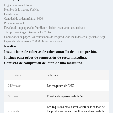
Lugar de origen: China.
Nombre de la marca: YueHao
Certificación: CE
Cantidad de orden mínima: 3000
Precio: negotiable
Detalles de empaquetado: YueHao embalaje estándar o personalizado
Tiempo de entrega: Dentro de los 7 días
Condiciones de pago: Las condiciones de los productos incluidos en el presente Reglamento son las siguientes:
Capacidad de la fuente: 70000 piezas por semana
Resaltar:
Instalaciones de tuberías de cobre amarillo de la compresión
,
Fittings para tubos de compresión de rosca masculina
,
Camiseta de compresión de latón de hilo masculino
1El material:
de bronce
2Técnicas:
Las máquinas de CNC
3El color:
El color de la persona de latón
Los requisitos para la evaluación de la calidad de
4Estándar:
los productos deben cumplirse en el marco de la