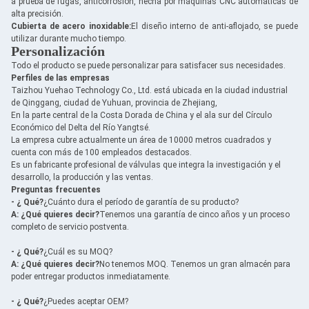
a prueba de fugas, anticorrosión, hecha por máquinas CNC automáticas de
alta precisión.
Cubierta de acero inoxidable:
El diseño interno de anti-aflojado, se puede
utilizar durante mucho tiempo.
Personalización
Todo el producto se puede personalizar para satisfacer sus necesidades.
Perfiles de las empresas
Taizhou Yuehao Technology Co., Ltd. está ubicada en la ciudad industrial
de Qinggang, ciudad de Yuhuan, provincia de Zhejiang,
En la parte central de la Costa Dorada de China y el ala sur del Círculo
Económico del Delta del Río Yangtsé.
La empresa cubre actualmente un área de 10000 metros cuadrados y
cuenta con más de 100 empleados destacados.
Es un fabricante profesional de válvulas que integra la investigación y el
desarrollo, la producción y las ventas.
Preguntas frecuentes
- ¿ Qué?
¿Cuánto dura el período de garantía de su producto?
A: ¿Qué quieres decir?
Tenemos una garantía de cinco años y un proceso
completo de servicio postventa.
- ¿ Qué?
¿Cuál es su MOQ?
A: ¿Qué quieres decir?
No tenemos MOQ. Tenemos un gran almacén para
poder entregar productos inmediatamente.
- ¿ Qué?
¿Puedes aceptar OEM?