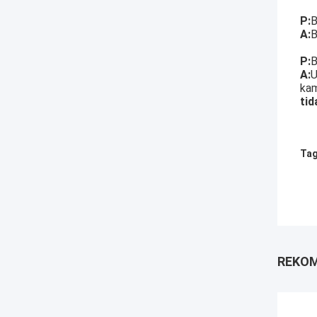
P:
B
A:
B
P:
B
A:
U
kam
tid
Tag
REKOM