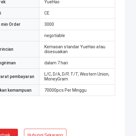
rek
YueHao
i
CE
 min Order
3000
negotiable
Kemasan standar YueHao atau
rincian
disesuaikan
ngiriman
dalam 7 hari
L/C, D/A, D/P, T/T, Western Union,
yarat pembayaran
MoneyGram
kan kemampuan
70000pcs Per Minggu
rbaik
Hubungi Sekarang