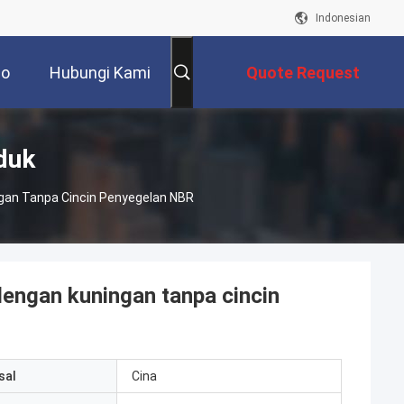
Indonesian
eo
Hubungi Kami
Quote Request
Suatu
duk
ngan Tanpa Cincin Penyegelan NBR
lengan kuningan tanpa cincin
sal
Cina