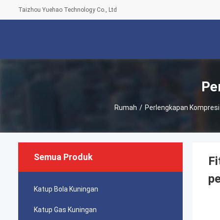
Taizhou Yuehao Technology Co., Ltd
Pe
Rumah
/
Perlengkapan Kompresi
Semua Produk
Fi
p
Katup Bola Kuningan
Katup Gas Kuningan