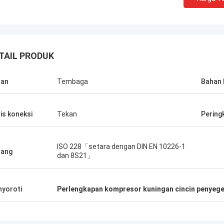
TAIL PRODUK
han
Tembaga
Bahan 
is koneksi
Tekan
Pering
ISO 228「setara dengan DIN EN 10226-1
nang
dan 8S21」
yoroti
Perlengkapan kompresor kuningan cincin penyege