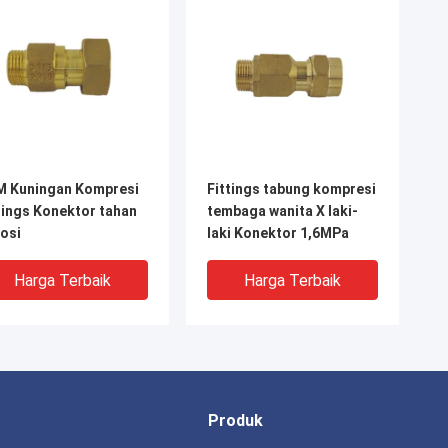
M Kuningan Kompresi
Fittings tabung kompresi
tings Konektor tahan
tembaga wanita X laki-
osi
laki Konektor 1,6MPa
Harga Terbaik
Harga Terbaik
Produk