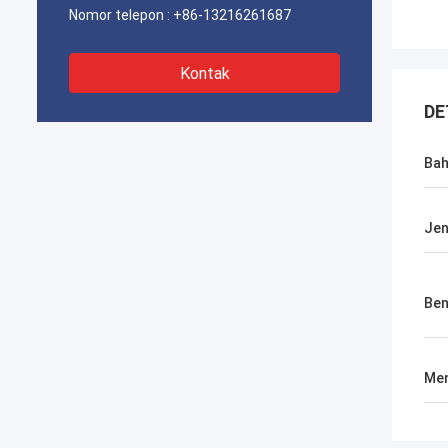
Nomor telepon :
+86-13216261687
Kontak
DE
Ba
Jen
Be
Men