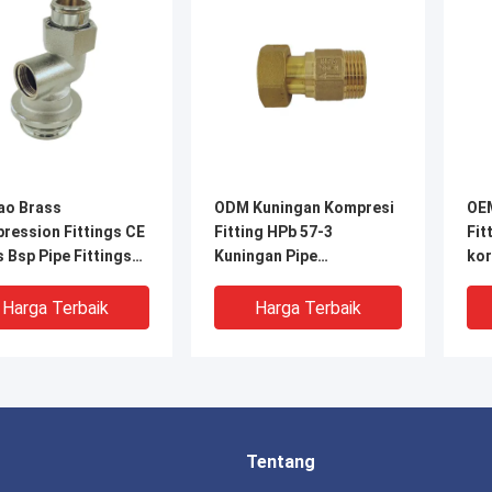
ao Brass
ODM Kuningan Kompresi
OE
ression Fittings CE
Fitting HPb 57-3
Fit
 Bsp Pipe Fittings
Kuningan Pipe
kor
ungan
Connectors
Harga Terbaik
Harga Terbaik
Tentang