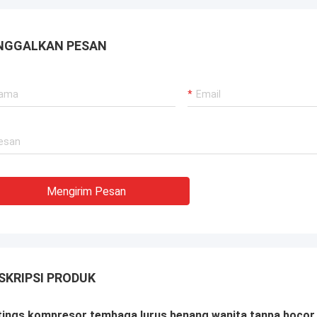
NGGALKAN PESAN
Mengirim Pesan
SKRIPSI PRODUK
tings kompresor tembaga lurus benang wanita tanpa bocor 