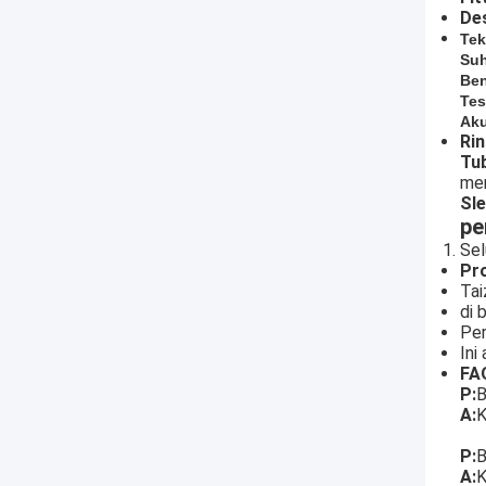
Des
Tek
Suh
Be
Te
Aku
Rin
Tu
men
Sle
pe
Sel
Pro
Tai
di 
Per
Ini
FA
P:
B
A:
K
P:
B
A:
K