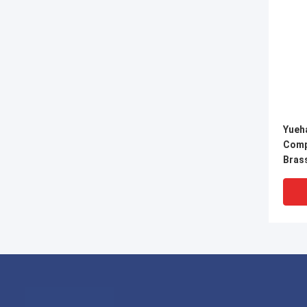
Yueh
Comp
Brass
Samb