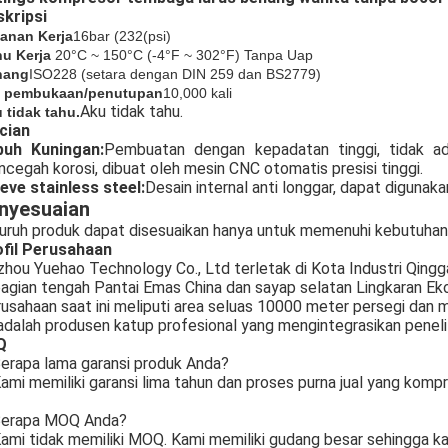
kripsi
anan Kerja
16bar (
232
(psi)
u Kerja
20°C ~ 150°C (-4°F ~ 302°F) Tanpa Uap
nang
ISO228 (setara dengan DIN 259 dan BS2779)
s pembukaan/penutupan
10,000 kali
Aku tidak tahu.
 tidak tahu.
cian
buh Kuningan:
Pembuatan dengan kepadatan tinggi, tidak ad
cegah korosi, dibuat oleh mesin CNC otomatis presisi tinggi.
eve stainless steel:
Desain internal anti longgar, dapat digunak
nyesuaian
uruh produk dapat disesuaikan hanya untuk memenuhi kebutuhan
fil Perusahaan
zhou Yuehao Technology Co., Ltd terletak di Kota Industri Qingga
bagian tengah Pantai Emas China dan sayap selatan Lingkaran Ek
usahaan saat ini meliputi area seluas 10000 meter persegi dan me
 adalah produsen katup profesional yang mengintegrasikan peneli
Q
erapa lama garansi produk Anda?
ami memiliki garansi lima tahun dan proses purna jual yang kompr
erapa MOQ Anda?
ami tidak memiliki MOQ. Kami memiliki gudang besar sehingga k