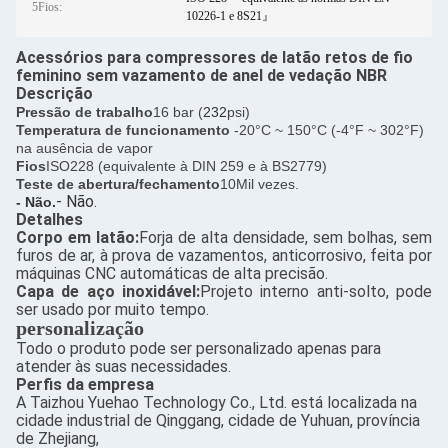
5Fios:
10226-1 e 8S21』
Acessórios para compressores de latão retos de fio
feminino sem vazamento de anel de vedação NBR
Descrição
Pressão de trabalho
16 bar (
232
psi)
Temperatura de funcionamento
-20°C ~ 150°C (-4°F ~ 302°F)
na ausência de vapor
Fios
ISO228 (equivalente à DIN 259 e à BS2779)
Teste de abertura/fechamento
10Mil vezes.
- Não.
- Não.
Detalhes
Corpo em latão:
Forja de alta densidade, sem bolhas, sem
furos de ar, à prova de vazamentos, anticorrosivo, feita por
máquinas CNC automáticas de alta precisão.
Capa de aço inoxidável:
Projeto interno anti-solto, pode
ser usado por muito tempo.
personalização
Todo o produto pode ser personalizado apenas para
atender às suas necessidades.
Perfis da empresa
A Taizhou Yuehao Technology Co., Ltd. está localizada na
cidade industrial de Qinggang, cidade de Yuhuan, província
de Zhejiang,