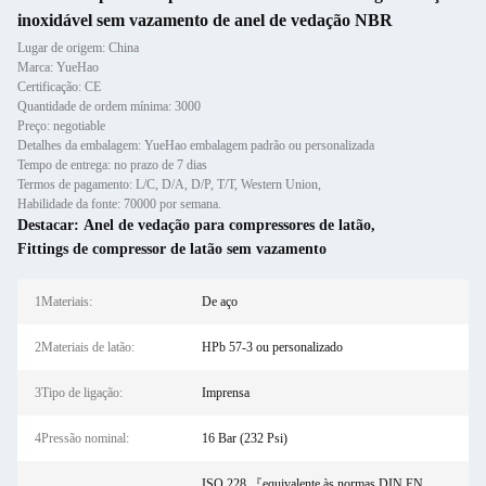
inoxidável sem vazamento de anel de vedação NBR
Lugar de origem: China
Marca: YueHao
Certificação: CE
Quantidade de ordem mínima: 3000
Preço: negotiable
Detalhes da embalagem: YueHao embalagem padrão ou personalizada
Tempo de entrega: no prazo de 7 dias
Termos de pagamento: L/C, D/A, D/P, T/T, Western Union,
Habilidade da fonte: 70000 por semana.
Destacar:
Anel de vedação para compressores de latão
,
Fittings de compressor de latão sem vazamento
1Materiais:
De aço
2Materiais de latão:
HPb 57-3 ou personalizado
3Tipo de ligação:
Imprensa
4Pressão nominal:
16 Bar (232 Psi)
ISO 228 『equivalente às normas DIN EN