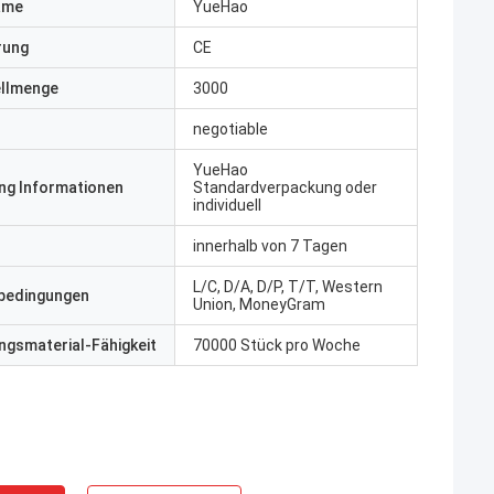
ame
YueHao
erung
CE
ellmenge
3000
negotiable
YueHao
ng Informationen
Standardverpackung oder
individuell
innerhalb von 7 Tagen
L/C, D/A, D/P, T/T, Western
bedingungen
Union, MoneyGram
gsmaterial-Fähigkeit
70000 Stück pro Woche