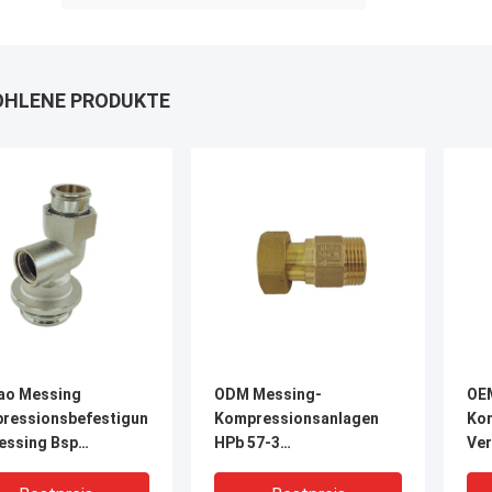
HLENE PRODUKTE
ao Messing
ODM Messing-
OE
ressionsbefestigungen
Kompressionsanlagen
Ko
essing Bsp
HPb 57-3
Ve
befestigungen
Messingrohranschlüsse
Kor
indung