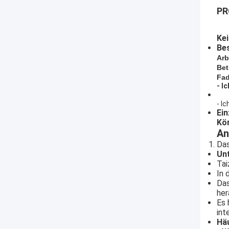
PR
Ke
Be
Arb
Bet
Fa
- I
- Ic
Ein
Kö
An
Das
Un
Tai
In 
Das
her
Es 
int
Häu