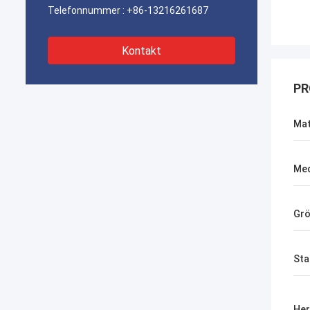
Telefonnummer :
+86-13216261687
Kontakt
PR
Mat
Med
Gr
Sta
Her