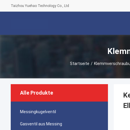
Taizhou Yuehao Technology Co., Ltd
Klemm
Startseite
/
Klemmverschraubu
Alle Produkte
Ke
El
Messingkugelventil
Gasventil aus Messing