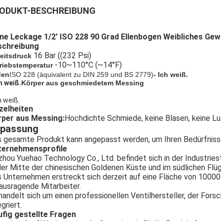
ODUKT-BESCHREIBUNG
ine Leckage 1/2' ISO 228 90 Grad Ellenbogen Weibliches G
schreibung
16 Bar ((232 Psi)
eitsdruck
-10~110°C (~14°F)
riebstemperatur
den
ISO 228 (äquivalent zu DIN 259 und BS 2779)
- Ich weiß.
ch weiß.
Körper aus geschmiedetem Messing
h weiß.
zelheiten
rper aus Messing:
Hochdichte Schmiede, keine Blasen, keine Lu
passung
 gesamte Produkt kann angepasst werden, um Ihren Bedürfniss
ternehmensprofile
zhou Yuehao Technology Co., Ltd. befindet sich in der Industries
der Mitte der chinesischen Goldenen Küste und im südlichen Flü
 Unternehmen erstreckt sich derzeit auf eine Fläche von 1000
ausragende Mitarbeiter.
handelt sich um einen professionellen Ventilhersteller, der Fors
egriert.
fig gestellte Fragen