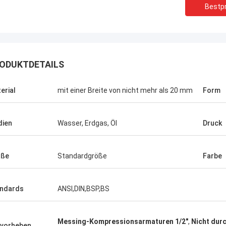
Bestpr
ODUKTDETAILS
erial
mit einer Breite von nicht mehr als 20 mm
Form
ien
Wasser, Erdgas, Öl
Druck
öße
Standardgröße
Farbe
ndards
ANSI,DIN,BSP,BS
Messing-Kompressionsarmaturen 1/2"
,
Nicht dur
vorheben