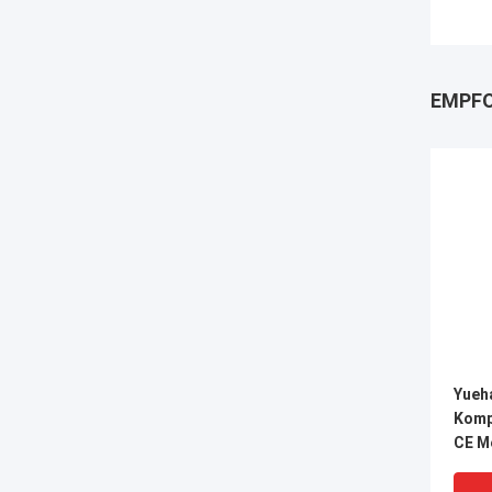
EMPFO
Yueh
Komp
CE M
Rohr
Verb