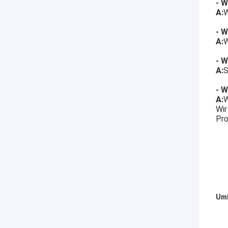
- W
A:
W
- W
A:
W
- W
A:
S
- W
A:
W
Wir
Pro
Umb