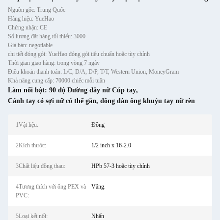
Nguồn gốc: Trung Quốc
Hàng hiệu: YueHao
Chứng nhận: CE
Số lượng đặt hàng tối thiểu: 3000
Giá bán: negotiable
chi tiết đóng gói: YueHao đóng gói tiêu chuẩn hoặc tùy chỉnh
Thời gian giao hàng: trong vòng 7 ngày
Điều khoản thanh toán: L/C, D/A, D/P, T/T, Western Union, MoneyGram
Khả năng cung cấp: 70000 chiếc mỗi tuần
Làm nổi bật:
90 độ Đường dây nữ Cúp tay
,
Cánh tay có sợi nữ có thể gắn
,
đồng đàn ông khuỷu tay nữ rèn
1Vật liệu:
Đồng
2Kích thước:
1/2 inch x 16-2.0
3Chất liệu đồng thau:
HPb 57-3 hoặc tùy chỉnh
4Tương thích với ống PEX và
Vâng.
PVC:
5Loại kết nối:
Nhấn