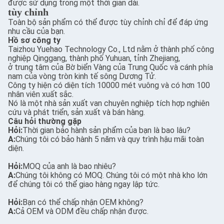
được sử dụng trong một thời gian dài.
tùy chỉnh
Toàn bộ sản phẩm có thể được tùy chỉnh chỉ để đáp ứng
nhu cầu của bạn.
Hồ sơ công ty
Taizhou Yuehao Technology Co., Ltd nằm ở thành phố công
nghiệp Qinggang, thành phố Yuhuan, tỉnh Zhejiang,
ở trung tâm của Bờ biển Vàng của Trung Quốc và cánh phía
nam của vòng tròn kinh tế sông Dương Tử.
Công ty hiện có diện tích 10000 mét vuông và có hơn 100
nhân viên xuất sắc.
Nó là một nhà sản xuất van chuyên nghiệp tích hợp nghiên
cứu và phát triển, sản xuất và bán hàng.
Câu hỏi thường gặp
Hỏi:
Thời gian bảo hành sản phẩm của bạn là bao lâu?
A:
Chúng tôi có bảo hành 5 năm và quy trình hậu mãi toàn
diện.
Hỏi:
MOQ của anh là bao nhiêu?
A:
Chúng tôi không có MOQ. Chúng tôi có một nhà kho lớn
để chúng tôi có thể giao hàng ngay lập tức.
Hỏi:
Bạn có thể chấp nhận OEM không?
A:
Cả OEM và ODM đều chấp nhận được.