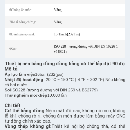
6Chống ăn mòn:
Vâng.
7Rò rỉ bằng chứng:
Vâng.
8Đánh giá áp suất:
16 Thanh(232 Psi)
ISO 228「tương đương với DIN EN 10226-1
9Sợi:
và 8S21」
Thiết bị nén bằng đồng đồng bằng có thể lắp đặt 90 độ
Mô tả
Áp lực làm việc
16bar (
232
(psi)
Nhiệt độ hoạt động
-20 °C ~ 150 °C (-4 °F ~ 302 °F) Nếu không
có hơi nước
Sợi
ISO228 (tương đương với DIN 259 và BS2779)
Thử nghiệm mở/khép
10,000 lần
Chi tiết
Cơ thể bằng đồng:
Ném mật độ cao, không có mụn, không
lỗ khí, chống rò rỉ, chống ăn mòn được làm bằng máy CNC
tự động chính xác cao.
Vòng thép không gỉ:
Thiết kế nội bộ chống thả, có thể