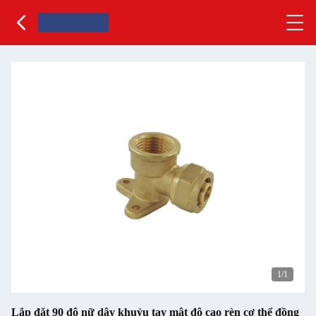
1
/1
Lắp đặt 90 độ nữ dây khuỷu tay mật độ cao rèn cơ thể đồng