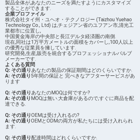
製品全体が,あなたのニーズを満たすようにカスタマイズ
することができます.
企業プロファイル
株式会社タイ州・ユヘオ・テクノロジー (Taizhou Yuehao
Technology Co., Ltd) は,チェジアン省のユフアン市,清光工
業都市に位置し,
中国黄金海岸の中央部と長江デルタ経済圏の南側.
現在,同社は1万平方メートルの面積をカバーし,100人以上
の優秀な従業員を擁しています.
研究開発,生産,販売を統合するプロフェッショナルバルブ
メーカーです.
よくある質問
Q: その通り
あなたの製品の保証期間はどのくらいですか.
A: その通り
5年間の保証と 完ぺきなアフターサービスがあ
ります
Q: その通り
あなたのMOQは何ですか?
A: その通り
MOQは無い.大倉庫があるので,すぐに商品を配
達できる.
Q: その通り
OEMは受け入れるの?
A: その通り
OEMとODMの両方が私たちには受け入れられ
ます.
Q: その通り
配達時間はどれくらいですか.