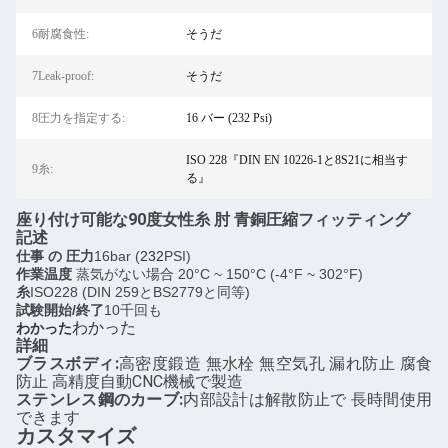
6耐腐食性:
そうだ
7Leak-proof:
そうだ
8圧力を指定する:
16 バー (232 Psi)
ISO 228『DIN EN 10226-1と8S21に相当す
9糸:
る』
座り付け可能な90度女性糸 肘 青銅圧縮フィッティング
記述
仕事 の 圧力
16bar (
232
PSI)
作業温度
蒸気がない場合 20°C ~ 150°C (-4°F ~ 302°F)
糸
ISO228 (DIN 259とBS2779と同等)
試験開始/終了
10千回も
わかった
わかった
詳細
ブラスボディ:
高密度鍛造 無水栓 無空気孔 漏れ防止 腐食
防止 高精度自動CNC機械で製造
ステンレス鋼のカーブ:
内部設計は解散防止で 長時間使用
できます
カスタマイズ