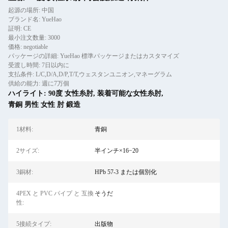
起源の場所: 中国
ブランド名: YueHao
証明: CE
最小注文数量: 3000
価格: negotiable
パッケージの詳細: YueHao 標準パッケージまたはカスタマイズ
受渡し時間: 7日以内に
支払条件: L/C,D/A,D/P,T/T,ウェスタンユニオン,マネーグラム
供給の能力: 週に7万個
ハイライト:
90度 女性糸肘
,
装着可能な女性糸肘
,
青銅 男性 女性 肘 鍛造
1材料:
青銅
2サイズ:
半インチ×16−20
3銅材:
HPb 57-3 または個別化
4PEX と PVC パイプ と 互換
そうだ
性:
5接続タイプ:
出版物