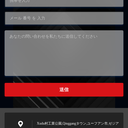
送信
Xudu村工業公園,Qinggangタウン,ユーフアン市,ゼジア