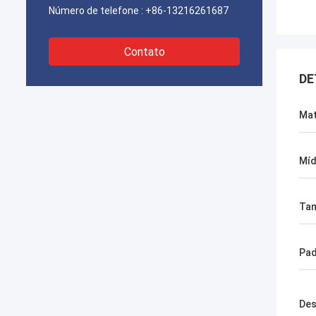
Número de telefone :
+86-13216261687
Contato
DE
Mat
Míd
Ta
Pa
Des