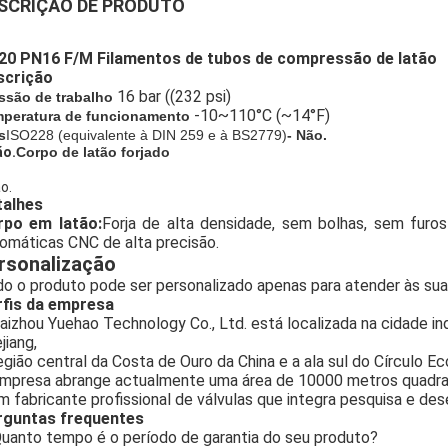
SCRIÇÃO DE PRODUTO
20 PN16 F/M Filamentos de tubos de compressão de latão
scrição
16 bar ((232 psi)
ssão de trabalho
-10~110°C (~14°F)
peratura de funcionamento
s
ISO228 (equivalente à DIN 259 e à BS2779)
- Não.
ão.
Corpo de latão forjado
o.
talhes
rpo em latão:
Forja de alta densidade, sem bolhas, sem furos 
omáticas CNC de alta precisão.
rsonalização
o o produto pode ser personalizado apenas para atender às su
rfis da empresa
aizhou Yuehao Technology Co., Ltd. está localizada na cidade ind
jiang,
egião central da Costa de Ouro da China e a ala sul do Círculo 
mpresa abrange actualmente uma área de 10000 metros quadr
m fabricante profissional de válvulas que integra pesquisa e de
rguntas frequentes
uanto tempo é o período de garantia do seu produto?