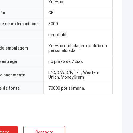
YueHao
ção
CE
de de ordem mínima
3000
negotiable
YueHao embalagem padrão ou
 da embalagem
personalizada
 entrega
no prazo de 7 dias
L/C, D/A, D/P, T/T, Western
e pagamento
Union, MoneyGram
e da fonte
70000 por semana.
Preço
Contacto