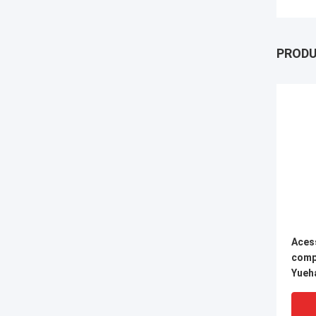
PROD
Aces
comp
Yueh
tubos
Cone