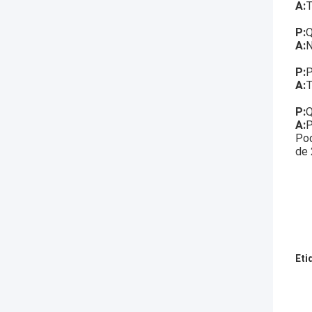
A:
T
P:
Q
A:
N
P:
P
A:
T
P:
Q
A:
P
Pod
de 
Eti