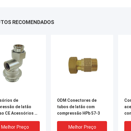
UTOS RECOMENDADOS
sórios de
ODM Conectores de
Co
ressão de latão
tubos de latão com
ace
ao CE Acessórios de
compressão HPb 57-3
com
 de latão Bsp
OEM
xão
co
Melhor Preço
Melhor Preço