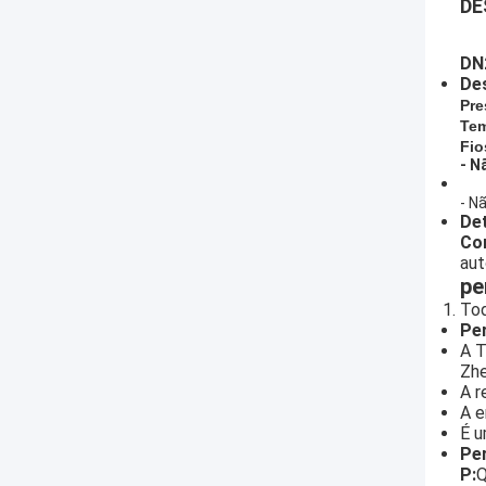
DE
DN
De
Pre
Tem
Fio
- N
- Nã
De
Co
aut
pe
Tod
Pe
A T
Zhe
A r
A e
É u
Pe
P:
Q