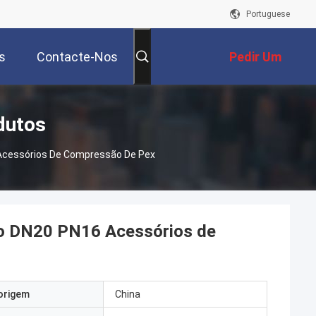
Portuguese
s
Contacte-Nos
Pedir Um
Orçamento
dutos
Acessórios De Compressão De Pex
do DN20 PN16 Acessórios de
origem
China