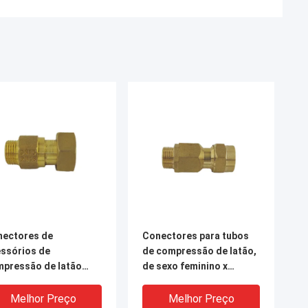
nectores de
Conectores para tubos
ssórios de
de compressão de latão,
pressão de latão
de sexo feminino x
 resistentes à
masculino, de 1,6 MPa
rrosão
Melhor Preço
Melhor Preço