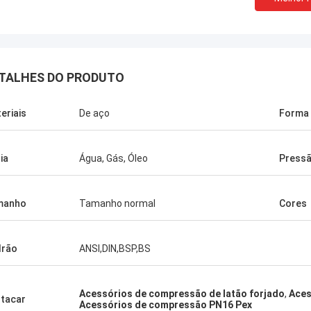
TALHES DO PRODUTO
eriais
De aço
Forma
ia
Água, Gás, Óleo
Press
manho
Tamanho normal
Cores
drão
ANSI,DIN,BSP,BS
Acessórios de compressão de latão forjado
,
Aces
tacar
Acessórios de compressão PN16 Pex