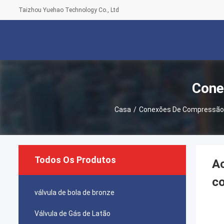
Taizhou Yuehao Technology Co., Ltd
Cone
Casa
/
Conexões De Compressão
Todos Os Produtos
Ac
c
válvula de bola de bronze
Válvula de Gás de Latão