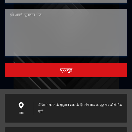
प्रस्तुत
ज़ेजियांग प्रांत के युहुआन शहर के क़िंगगंग शहर के ज़ुडू गांव औद्योगिक
पार्क
पता