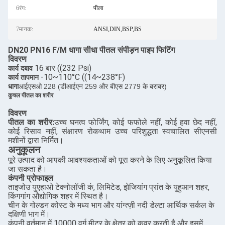
6रंग:
पीला
7मानक:
ANSI,DIN,BSP,BS
DN20 PN16 F/M धागा सीधा पीतल संपीड़न पाइप फिटिंग
विवरण
16 बार ((232 Psi)
कार्य दबाव
-10~110°C ((14~238°F)
कार्य तापमान
धागा
आईएसओ 228 (डीआईएन 259 और बीएस 2779 के बराबर)
कुचल पीतल का शरीर
विवरण
पीतल का शरीर:
उच्च घनत्व फोर्जिंग, कोई फफोले नहीं, कोई हवा छेद नहीं,
कोई रिसाव नहीं, संक्षारण रोकथाम उच्च परिशुद्धता स्वचालित सीएनसी
मशीनों द्वारा निर्मित।
अनुकूलन
पूरे उत्पाद को आपकी आवश्यकताओं को पूरा करने के लिए अनुकूलित किया
जा सकता है।
कंपनी प्रोफाइल
ताइजोउ युएहाओ टेक्नोलॉजी कं, लिमिटेड, झेजियांग प्रांत के युहुआन शहर,
किंगगांग औद्योगिक शहर में स्थित है।
चीन के गोल्डन कोस्ट के मध्य भाग और यांग्त्ज़ी नदी डेल्टा आर्थिक सर्कल के
दक्षिणी भाग में।
कंपनी वर्तमान में 10000 वर्ग मीटर के क्षेत्र को कवर करती है और इसमें