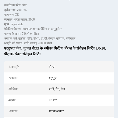
उत्पत्ति के प्लेस: चीन
ब्रांड नाम: YueHao
प्रमाणन: CE
न्यूनतम आदेश मात्रा: 3000
मूल्य: negotiable
पैकेजिंग विवरण: YueHao मानक पैकिंग या अनुकूलित
प्रसव के समय: 7 दिनों के भीतर
भुगतान शर्तें: एल/सी, डी/ए, डी/पी, टी/टी, वेस्टर्न यूनियन, मनीग्राम
आपूर्ति की क्षमता: प्रति सप्ताह 70000 पीसी
प्रमुखता देना:
कुचल पीतल के संपीड़न फिटिंग
,
पीतल के संपीड़न फिटिंग DN20
,
पीएन16 पेक्स संपीड़न फिटिंग
1सामग्री:
पीतल
2आकार:
षट्भुज
3मीडिया:
पानी, गैस, तेल
4दबाव:
16 बार
5आकार:
मानक आकार