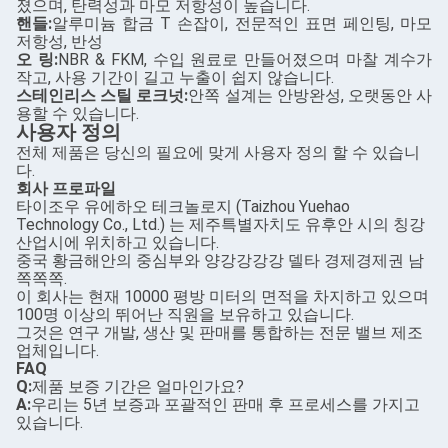
졌으며, 탄력성과 마모 저항성이 높습니다.
핸들:
알루미늄 합금 T 손잡이, 전문적인 표면 페인팅, 마모
저항성, 반성
오 링:
NBR & FKM, 수입 원료로 만들어졌으며 마찰 계수가
작고, 사용 기간이 길고 누출이 쉽지 않습니다.
스테인리스 스틸 로크넛:
안쪽 설계는 안방완성, 오랫동안 사
용할 수 있습니다.
사용자 정의
전체 제품은 당신의 필요에 맞게 사용자 정의 할 수 있습니
다.
회사 프로파일
타이조우 유에하오 테크놀로지 (Taizhou Yuehao
Technology Co., Ltd.) 는 제주특별자치도 유후안 시의 칭강
산업시에 위치하고 있습니다.
중국 황금해안의 중심부와 양강강강강 델타 경제경제권 남
쪽쪽쪽.
이 회사는 현재 10000 평방 미터의 면적을 차지하고 있으며
100명 이상의 뛰어난 직원을 보유하고 있습니다.
그것은 연구 개발, 생산 및 판매를 통합하는 전문 밸브 제조
업체입니다.
FAQ
Q:
제품 보증 기간은 얼마인가요?
A:
우리는 5년 보증과 포괄적인 판매 후 프로세스를 가지고
있습니다.