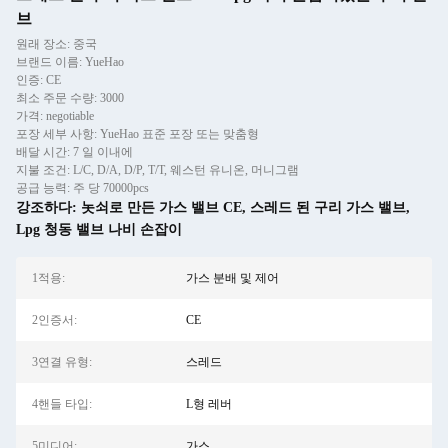
브
원래 장소: 중국
브랜드 이름: YueHao
인증: CE
최소 주문 수량: 3000
가격: negotiable
포장 세부 사항: YueHao 표준 포장 또는 맞춤형
배달 시간: 7 일 이내에
지불 조건: L/C, D/A, D/P, T/T, 웨스턴 유니온, 머니그램
공급 능력: 주 당 70000pcs
강조하다:
놋쇠로 만든 가스 밸브 CE
,
스레드 된 구리 가스 밸브
,
Lpg 청동 밸브 나비 손잡이
1적용:
가스 분배 및 제어
2인증서:
CE
3연결 유형:
스레드
4핸들 타입:
L형 레버
5미디어:
가스