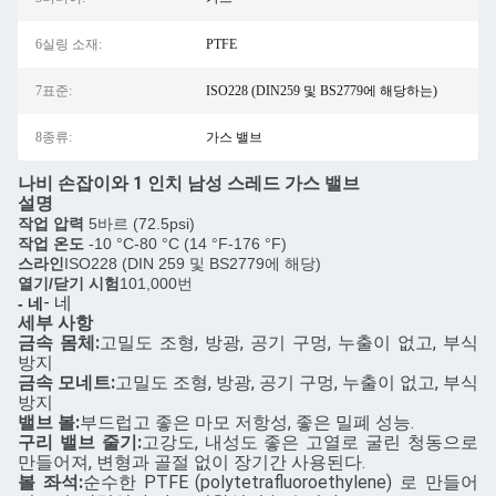
6실링 소재:
PTFE
7표준:
ISO228 (DIN259 및 BS2779에 해당하는)
8종류:
가스 밸브
나비 손잡이와 1 인치 남성 스레드 가스 밸브
설명
작업 압력
5바르 (72.5psi)
작업 온도
-10 °C-80 °C (14 °F-176 °F)
스라인
ISO228 (DIN 259 및 BS2779에 해당)
열기/닫기 시험
101,000번
- 네
- 네
세부 사항
금속 몸체:
고밀도 조형, 방광, 공기 구멍, 누출이 없고, 부식
방지
금속 모네트:
고밀도 조형, 방광, 공기 구멍, 누출이 없고, 부식
방지
밸브 볼:
부드럽고 좋은 마모 저항성, 좋은 밀폐 성능.
구리 밸브 줄기:
고강도, 내성도 좋은 고열로 굴린 청동으로
만들어져, 변형과 골절 없이 장기간 사용된다.
볼 좌석:
순수한 PTFE (polytetrafluoroethylene) 로 만들어