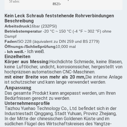
5Faden:
8S21‹
Kein Leck Schraub feststehende Rohrverbindungen
Beschreibung
Arbeitsdruck
16bar (
232
PSI)
Betriebstemperatur
-20 °C ~ 150 °C (-4 °F ~ 302 °F) ohne
Dampf
Faden
ISO 228 (äquivalent zu DIN 259 und BS 2779)
Öffnungs-/Schließprüfung
10,000 mal
- Ich weiß.
- Ich weiß.
Einzelheiten
Körper aus Messing:
Hochdichte Schmiede, keine Blasen,
keine Luftlöcher, undicht, korrosionssicher, hergestellt von
hochpräzisen automatischen CNC-Maschinen.
mit einer Breite von mehr als 20 mm,
Die interne Anlage
ist schutzsicher und kann lange verwendet werden.
Anpassung
Das gesamte Produkt kann angepasst werden, um Ihren
Bedürfnissen gerecht zu werden.
Unternehmensprofile
Taizhou Yuehao Technology Co., Ltd. befindet sich in der
Industriestadt Qinggang, Stadt Yuhuan, Provinz Zhejiang,
In der Mitte der chinesischen Goldenen Küste und im
südlichen Flügel des Wirtschaftskreises des Yangtze-