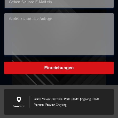
Einreichungen
Xudu Village Industrial Park, Stadt Qinggang, Stadt
Yuhuan, Provinz Zhejiang
Anschrift