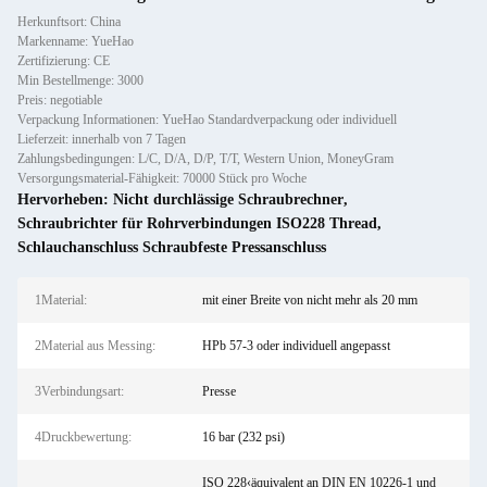
Herkunftsort: China
Markenname: YueHao
Zertifizierung: CE
Min Bestellmenge: 3000
Preis: negotiable
Verpackung Informationen: YueHao Standardverpackung oder individuell
Lieferzeit: innerhalb von 7 Tagen
Zahlungsbedingungen: L/C, D/A, D/P, T/T, Western Union, MoneyGram
Versorgungsmaterial-Fähigkeit: 70000 Stück pro Woche
Hervorheben:
Nicht durchlässige Schraubrechner
,
Schraubrichter für Rohrverbindungen ISO228 Thread
,
Schlauchanschluss Schraubfeste Pressanschluss
1Material:
mit einer Breite von nicht mehr als 20 mm
2Material aus Messing:
HPb 57-3 oder individuell angepasst
3Verbindungsart:
Presse
4Druckbewertung:
16 bar (232 psi)
ISO 228‹äquivalent an DIN EN 10226-1 und